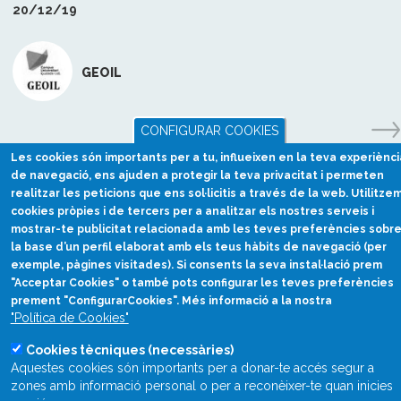
20/12/19
GEOIL
CONFIGURAR COOKIES
Les cookies són importants per a tu, influeixen en la teva experiènci
de navegació, ens ajuden a protegir la teva privacitat i permeten
realitzar les peticions que ens sol·licitis a través de la web. Utilitze
cookies pròpies i de tercers per a analitzar els nostres serveis i
mostrar-te publicitat relacionada amb les teves preferències sobr
la base d’un perfil elaborat amb els teus hàbits de navegació (per
exemple, pàgines visitades). Si consents la seva instal·lació prem
"Acceptar Cookies" o també pots configurar les teves preferències
prement "ConfigurarCookies". Més informació a la nostra
Divulgació científica
"Política de Cookies"
en català
Cookies tècniques (necessàries)
divulcat@divulcat.cat
Aquestes cookies són importants per a donar-te accés segur a
(+34) 934 120 030
zones amb informació personal o per a reconèixer-te quan inicies