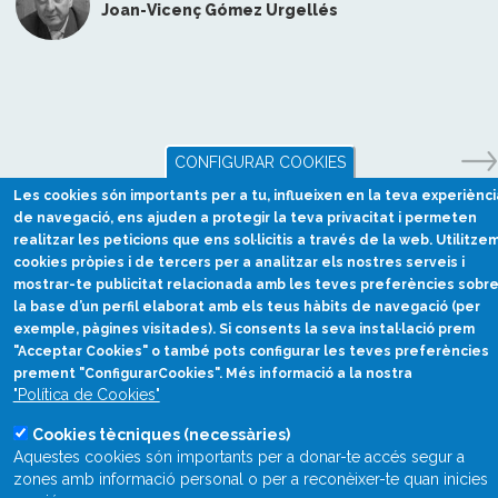
Joan-Vicenç Gómez Urgellés
CONFIGURAR COOKIES
Les cookies són importants per a tu, influeixen en la teva experiènci
de navegació, ens ajuden a protegir la teva privacitat i permeten
realitzar les peticions que ens sol·licitis a través de la web. Utilitze
cookies pròpies i de tercers per a analitzar els nostres serveis i
mostrar-te publicitat relacionada amb les teves preferències sobr
la base d’un perfil elaborat amb els teus hàbits de navegació (per
exemple, pàgines visitades). Si consents la seva instal·lació prem
"Acceptar Cookies" o també pots configurar les teves preferències
prement "ConfigurarCookies". Més informació a la nostra
Divulgació científica
"Política de Cookies"
en català
Cookies tècniques (necessàries)
divulcat@divulcat.cat
Aquestes cookies són importants per a donar-te accés segur a
(+34) 934 120 030
zones amb informació personal o per a reconèixer-te quan inicies