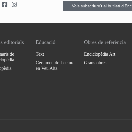
Vols subscriure't al butlletí d'En
s editorials
Educació
Obres de referència
naris de
Text
Enciclopèdia Art
clopèdia
Certamen de Lectura
Grans obres
opèdia
en Veu Alta