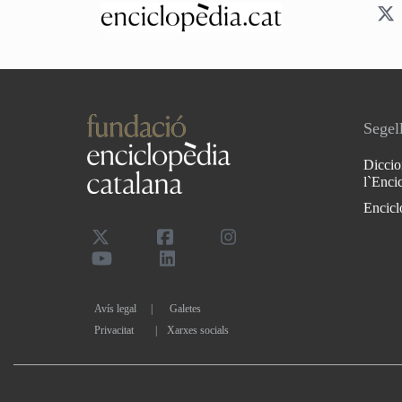
Segell
Diccio
l`Enci
Encicl
Avís legal
Galetes
Privacitat
|
Xarxes socials