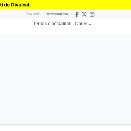
tí de Divulcat
.
Divulcat
Diccionari.cat
Obres
Temes d'actualitat