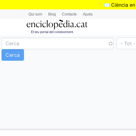
✉️
Ciència en
Qui som
Blog
Contacte
Ajuda
El teu portal del coneixement