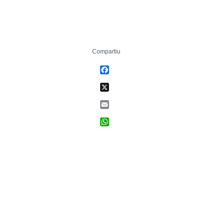
Compartiu
Facebook
X
Email
WhatsApp