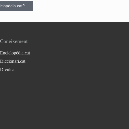
ciclopèdia.cat?
Coneixement
Enciclopèdia.cat
Diccionari.cat
Divulcat