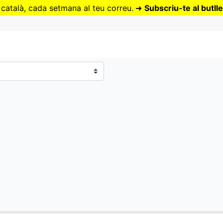
Vés
 català, cada setmana al teu correu.
➜
Subscriu-te al butlle
al
contingut