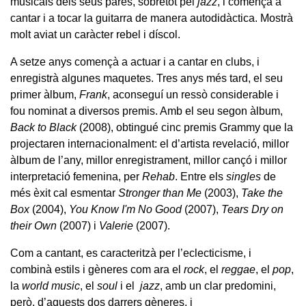
musicals dels seus pares, sobretot pel
jazz
, i començà a
cantar i a tocar la guitarra de manera autodidàctica. Mostrà
molt aviat un caràcter rebel i díscol.
A setze anys començà a actuar i a cantar en clubs, i
enregistrà algunes maquetes. Tres anys més tard, el seu
primer àlbum,
Frank
, aconseguí un ressò considerable i
fou nominat a diversos premis. Amb el seu segon àlbum,
Back to Black
(2008), obtingué cinc premis Grammy que la
projectaren internacionalment: el d’artista revelació, millor
àlbum de l’any, millor enregistrament, millor cançó i millor
interpretació femenina, per
Rehab
. Entre els
singles
de
més èxit cal esmentar
Stronger than Me
(2003),
Take the
Box
(2004),
You Know I'm No Good
(2007),
Tears Dry on
their Own
(2007) i
Valerie
(2007).
Com a cantant, es caracteritzà per l’eclecticisme, i
combinà estils i gèneres com ara el
rock
, el
reggae
, el
pop
,
la
world music
, el
soul
i el
jazz
, amb un clar predomini,
però, d’aquests dos darrers gèneres, i