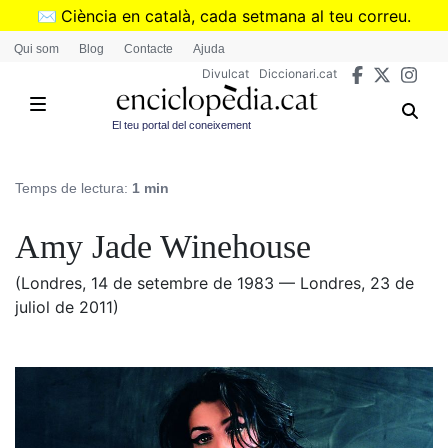
Vés
✉️
Ciència en català, cada setmana al teu correu.
al
➜
Subscriu-te al butlletí de Divulcat
.
Qui som
Blog
Contacte
Ajuda
contingut
Divulcat
Diccionari.cat
El teu portal del coneixement
Temps de lectura:
1 min
Amy Jade Winehouse
(Londres, 14 de setembre de 1983 — Londres, 23 de
juliol de 2011)