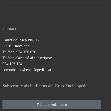
Contacte
Carrer de Josep Pla, 95
08019 Barcelona
Telèfon: 934 120 030
Telèfon d'atenció al subscriptor:
934 126 124
comunicacio@enciclopedia.cat
Subscriu-te als butlletins del Grup Enciclopèdia
Tria quin vols rebre