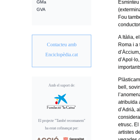
Esminteu 
GMa
(extermin
GVA
Fou també
conductor
A Itàlia, 
Roma i a 
Contacteu amb
d’Àccium, 
Enciclopèdia.cat
d’Apol·lo
important
Plàsticam
Amb el suport de:
bell, sovi
l’anomen
atribuïda
d’Adrià, a
considera
El projecte "També recomanem"
etrusc. El
ha estat cofinançat per:
artistes d
vegades co