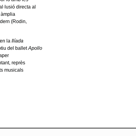
·lusió directa al
é àmplia
odern (Rodin,
 en la
Ilíada
tiu del ballet
Apollo
paper
tant, reprès
uts musicals