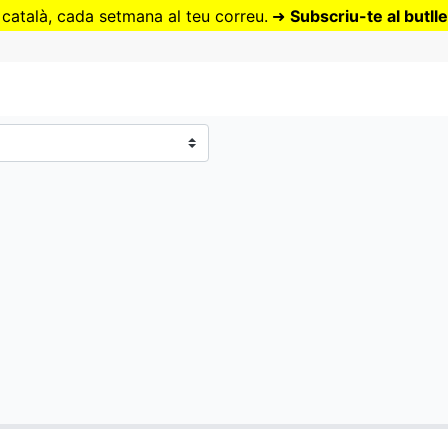
Vés
 català, cada setmana al teu correu.
➜
Subscriu-te al butlle
al
contingut