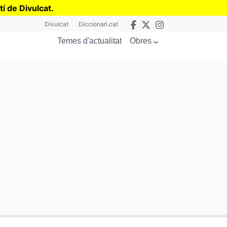
tí de Divulcat
.
Divulcat
Diccionari.cat
Obres
Temes d'actualitat