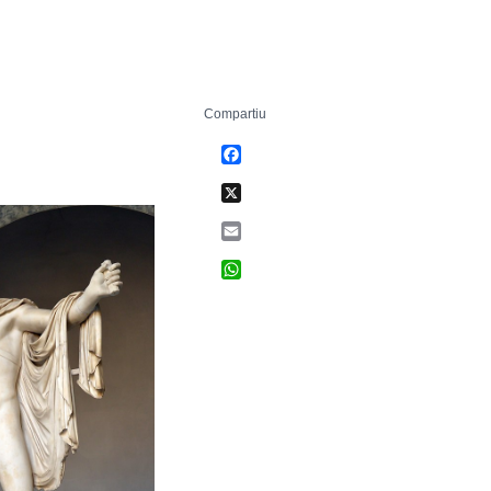
Compartiu
Facebook
X
Email
WhatsApp