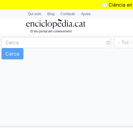
✉️
Ciència en
Qui som
Blog
Contacte
Ajuda
El teu portal del coneixement