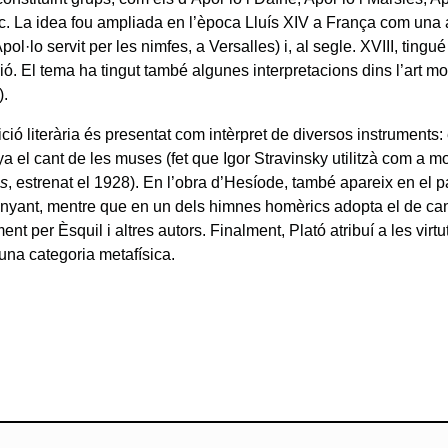
c. La idea fou ampliada en l’època Lluís XIV a França com una al
pol·lo servit per les nimfes, a Versalles) i, al segle. XVIII, tingu
ió. El tema ha tingut també algunes interpretacions dins l’art m
).
ició literària és presentat com intèrpret de diversos instruments:
 el cant de les muses (fet que Igor Stravinsky utilitzà com a mo
s
, estrenat el 1928). En l’obra d’Hesíode, també apareix en el 
yant, mentre que en un dels himnes homèrics adopta el de can
ent per Èsquil i altres autors. Finalment, Plató atribuí a les virt
 una categoria metafísica.