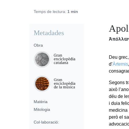
Temps de lectura:
1 min
Apol
Metadades
Ἀπόλλϖ
Obra
Deu grec, 
d’
Àrtemis
consagra
Segons tra
això l’an
déu de les
Matèria
i duia fel
Mitologia
medicina i
però el sa
Col·laboració:
advocacio