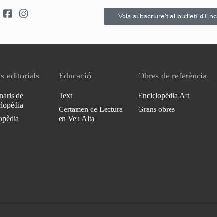
Vols subscriure't al butlletí d'En
s editorials
Educació
Obres de referència
naris de
Text
Enciclopèdia Art
clopèdia
Certamen de Lectura
Grans obres
opèdia
en Veu Alta