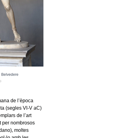
l Belvedere
©
omana de l’època
ita (segles VI-V aC)
mplars de l’art
tat per nombrosos
rdano), moltes
pol·lo amb les