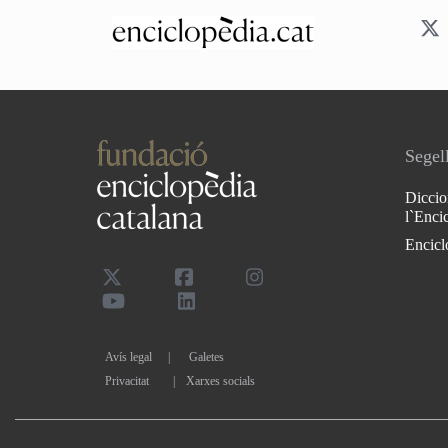
Segell
Diccio
l`Enci
Encicl
Avís legal
Galetes
Privacitat
|
Xarxes socials