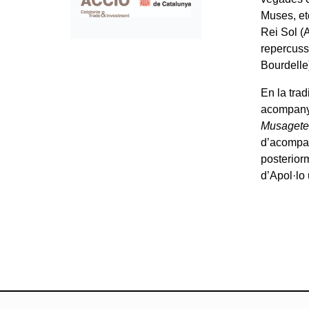
Muses, et
Rei Sol (A
repercuss
Bourdelle
En la trad
acompanya
Musagete
d’acompan
posteriorm
d’Apol·lo