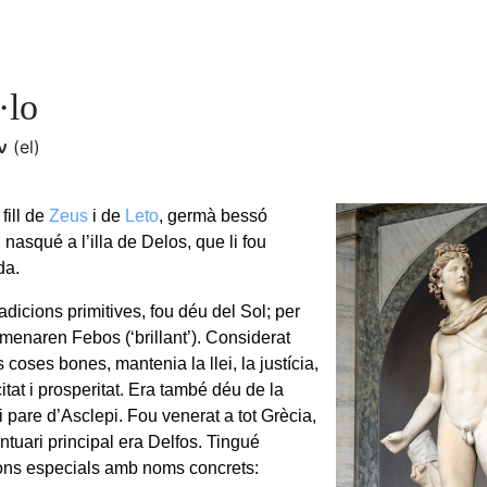
·lo
ν
(el)
fill de
Zeus
i de
Leto
, germà bessó
, nasqué a l’illa de Delos, que li fou
da.
dicions primitives, fou déu del Sol; per
omenaren Febos (‘brillant’). Considerat
 coses bones, mantenia la llei, la justícia,
icitat i prosperitat. Era també déu de la
 pare d’Asclepi. Fou venerat a tot Grècia,
ntuari principal era Delfos. Tingué
ns especials amb noms concrets: