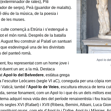
(exterminador de rates), Piti
ador de serps), Peà (guaridor de malalts).
 déu de la música, de la poesia i
 de les muses.
el culte començà a Etrúria i s’estengué a
tot el món romà. Després de la batalla
August feu construir al Palatí un santuari
, que esdevingué una de les divinitats
s del panteó romà.
Apol·lo de
ent, fou representat com un home jove i
nt duent un arc a la mà. Destaca
at
Apol·lo del Belvedere
, estàtua grega
 a l’escultor Leòcares (segle VI aC), coneguda per una còpia r
l Vaticà; també l’
Apol·lo de Veies
, escultura etrusca de terra cu
da, sense fonament, com un Apol·lo i que és un dels millors exe
 tema adquirí nova vida des del període renaixentista i fou trac
els segles XVI (Rafael) i XVII (Ribera, Bernini, Albani, Luca Gio
nstituint grups, com els d’Apol·lo i Dafne, Apol·lo i Màrsies, A