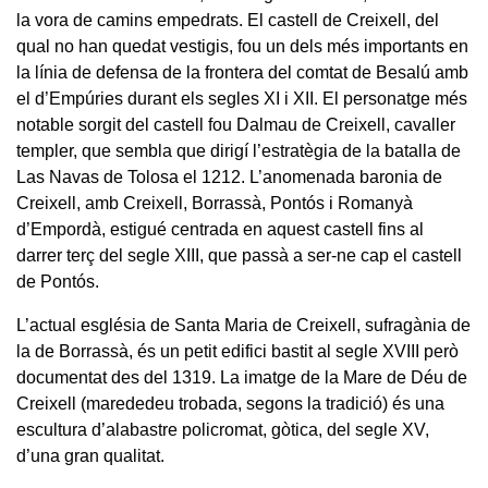
la vora de camins empedrats. El castell de Creixell, del
qual no han quedat vestigis, fou un dels més importants en
la línia de defensa de la frontera del comtat de Besalú amb
el d’Empúries durant els segles XI i XII. El personatge més
notable sorgit del castell fou Dalmau de Creixell, cavaller
templer, que sembla que dirigí l’estratègia de la batalla de
Las Navas de Tolosa el 1212. L’anomenada baronia de
Creixell, amb Creixell, Borrassà, Pontós i Romanyà
d’Empordà, estigué centrada en aquest castell fins al
darrer terç del segle XIII, que passà a ser-ne cap el castell
de Pontós.
L’actual església de Santa Maria de Creixell, sufragània de
la de Borrassà, és un petit edifici bastit al segle XVIII però
documentat des del 1319. La imatge de la Mare de Déu de
Creixell (marededeu trobada, segons la tradició) és una
escultura d’alabastre policromat, gòtica, del segle XV,
d’una gran qualitat.