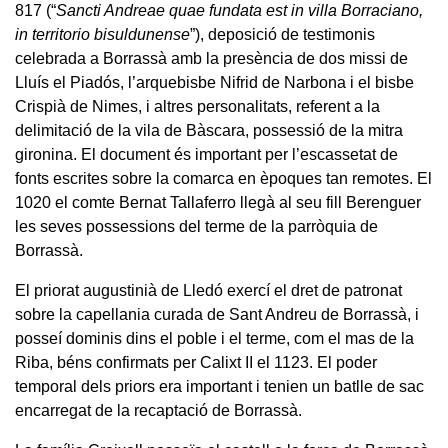
817 (“
Sancti Andreae quae fundata est in villa Borraciano,
in territorio bisuldunense
”), deposició de testimonis
celebrada a Borrassà amb la presència de dos missi de
Lluís el Piadós, l’arquebisbe Nifrid de Narbona i el bisbe
Crispià de Nimes, i altres personalitats, referent a la
delimitació de la vila de Bàscara, possessió de la mitra
gironina. El document és important per l’escassetat de
fonts escrites sobre la comarca en èpoques tan remotes. El
1020 el comte Bernat Tallaferro llegà al seu fill Berenguer
les seves possessions del terme de la parròquia de
Borrassà.
El priorat augustinià de Lledó exercí el dret de patronat
sobre la capellania curada de Sant Andreu de Borrassà, i
posseí dominis dins el poble i el terme, com el mas de la
Riba, béns confirmats per Calixt II el 1123. El poder
temporal dels priors era important i tenien un batlle de sac
encarregat de la recaptació de Borrassà.