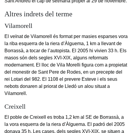
Sant Andreu el cap de setmana proper al 29 de novembre.
Altres indrets del terme
Vilamorell
El veïnat de Vilamorell és format per masies esparses vora
la riba esquerra de la riera d’Àlguema, 1 km a llevant de
Borrassà, a tocar de l’autopista. El 2005 hi vivien 33 h. Els
masos són dels segles XVI-XIX, alguns reformats
modernament. El lloc de Vila Morelli figura com a propietat
del monestir de Sant Pere de Rodes, en un precepte del
rei Lotari del 982. El 1108 el prevere Esteve i els seus
nebots donaren al priorat de Lledó un alou situat a
Vilamorell.
Creixell
El poble de Creixell es troba 1,2 km al SE de Borrassà, a
la vora esquerra de la riera d’Àlguema. El padró del 2005
donava 35 h. Les cases, dels segles XVI-XIX, se situen a