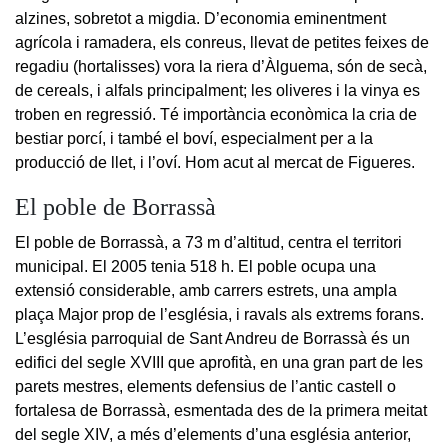
alzines, sobretot a migdia. D’economia eminentment
agrícola i ramadera, els conreus, llevat de petites feixes de
regadiu (hortalisses) vora la riera d’Àlguema, són de secà,
de cereals, i alfals principalment; les oliveres i la vinya es
troben en regressió. Té importància econòmica la cria de
bestiar porcí, i també el boví, especialment per a la
producció de llet, i l’oví. Hom acut al mercat de Figueres.
El poble de Borrassà
El poble de Borrassà, a 73 m d’altitud, centra el territori
municipal. El 2005 tenia 518 h. El poble ocupa una
extensió considerable, amb carrers estrets, una ampla
plaça Major prop de l’església, i ravals als extrems forans.
L’església parroquial de Sant Andreu de Borrassà és un
edifici del segle XVIII que aprofità, en una gran part de les
parets mestres, elements defensius de l’antic castell o
fortalesa de Borrassà, esmentada des de la primera meitat
del segle XIV, a més d’elements d’una església anterior,