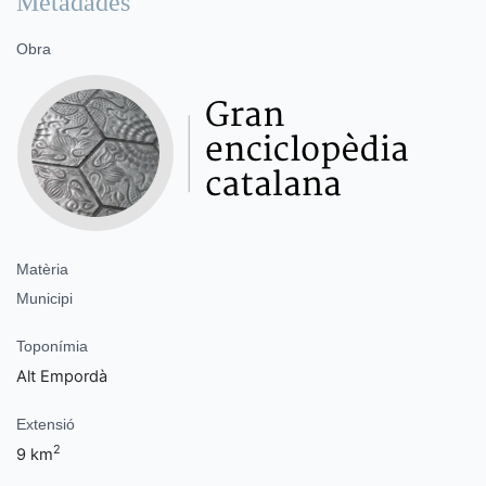
Metadades
Obra
Matèria
Municipi
Toponímia
Alt Empordà
Extensió
2
9 km