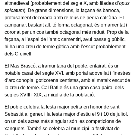
altmedieval (probablement del segle X, amb filades d
’opus
spicatum
). De grans dimensions, la façana és barroca,
profusament decorada amb relleus de pedra calcària. El
campanar, bastant alt, té forma octagonal, és ornamentat i
coronat per un cos també octagonal més reduït. Prop de la
façana, a l’espai de l’antic cementiri, avui passeig públic,
hi ha una creu de terme gòtica amb l’escut probablement
dels Creixell.
El Mas Brascó, a tramuntana del poble, enlairat, és un
notable casal del segle XVI, amb portal adovellat i finestres
d’arc conopial goticorenaixentistes, amb el mateix escut de
la creu de terme. Cal Batlle és una gran casa pairal dels
segles XVIII i XIX, a migdia de la població.
El poble celebra la festa major petita en honor de sant
Sebastià al gener, i la festa major d’estiu el 9 i 10 de juliol,
on un dels actes més singular són les competicions de
xanquers. També se celebra al municipi la festivitat de