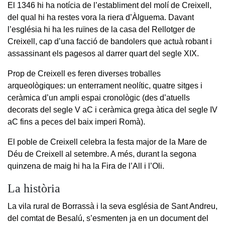
El 1346 hi ha notícia de l’establiment del molí de Creixell,
del qual hi ha restes vora la riera d’Àlguema. Davant
l’església hi ha les ruïnes de la casa del Rellotger de
Creixell, cap d’una facció de bandolers que actuà robant i
assassinant els pagesos al darrer quart del segle XIX.
Prop de Creixell es feren diverses troballes
arqueològiques: un enterrament neolític, quatre sitges i
ceràmica d’un ampli espai cronològic (des d’atuells
decorats del segle V aC i ceràmica grega àtica del segle IV
aC fins a peces del baix imperi Romà).
El poble de Creixell celebra la festa major de la Mare de
Déu de Creixell al setembre. A més, durant la segona
quinzena de maig hi ha la Fira de l’All i l’Oli.
La història
La vila rural de Borrassà i la seva església de Sant Andreu,
del comtat de Besalú, s’esmenten ja en un document del