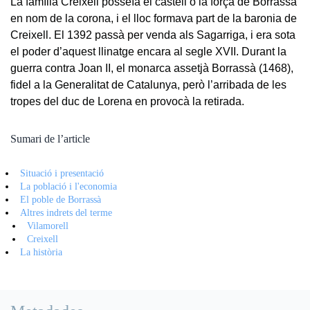
La família Creixell posseïa el castell o la força de Borrassà
en nom de la corona, i el lloc formava part de la baronia de
Creixell. El 1392 passà per venda als Sagarriga, i era sota
el poder d’aquest llinatge encara al segle XVII. Durant la
guerra contra Joan II, el monarca assetjà Borrassà (1468),
fidel a la Generalitat de Catalunya, però l’arribada de les
tropes del duc de Lorena en provocà la retirada.
Sumari de l’article
Situació i presentació
La població i l'economia
El poble de Borrassà
Altres indrets del terme
Vilamorell
Creixell
La història