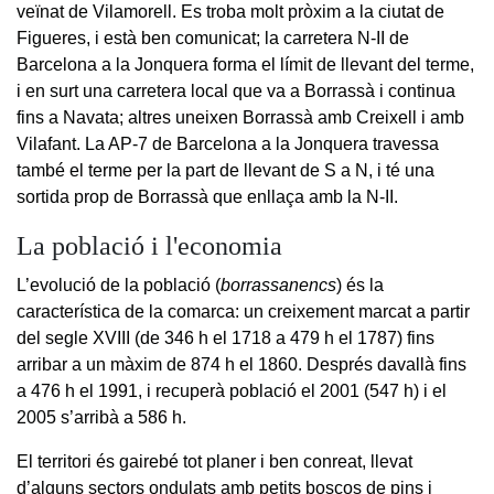
veïnat de Vilamorell. Es troba molt pròxim a la ciutat de
Figueres, i està ben comunicat; la carretera N-II de
Barcelona a la Jonquera forma el límit de llevant del terme,
i en surt una carretera local que va a Borrassà i continua
fins a Navata; altres uneixen Borrassà amb Creixell i amb
Vilafant. La AP-7 de Barcelona a la Jonquera travessa
també el terme per la part de llevant de S a N, i té una
sortida prop de Borrassà que enllaça amb la N-II.
La població i l'economia
L’evolució de la població (
borrassanencs
) és la
característica de la comarca: un creixement marcat a partir
del segle XVIII (de 346 h el 1718 a 479 h el 1787) fins
arribar a un màxim de 874 h el 1860. Després davallà fins
a 476 h el 1991, i recuperà població el 2001 (547 h) i el
2005 s’arribà a 586 h.
El territori és gairebé tot planer i ben conreat, llevat
d’alguns sectors ondulats amb petits boscos de pins i