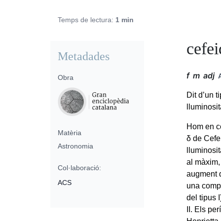
Temps de lectura:
1 min
cefei
Metadades
f
m
adj
Obra
Dit d’un t
lluminosi
Hom en co
Matèria
δ de Cefe
Astronomia
lluminosi
al màxim,
Col·laboració:
augment d
ACS
una compr
del tipus 
II. Els pe