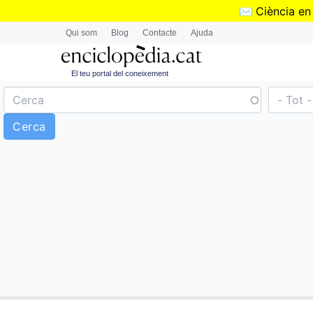
✉️
Ciència en
Qui som
Blog
Contacte
Ajuda
El teu portal del coneixement