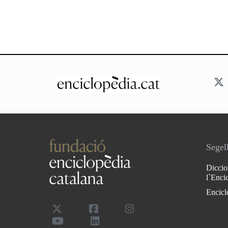
Segell
Diccio
l`Enci
Encicl