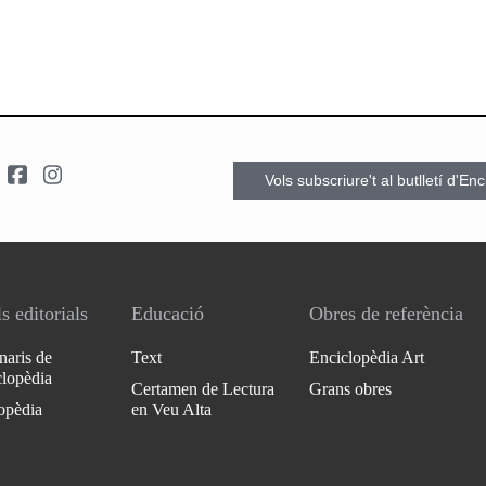
Vols subscriure't al butlletí d'En
s editorials
Educació
Obres de referència
naris de
Text
Enciclopèdia Art
clopèdia
Certamen de Lectura
Grans obres
opèdia
en Veu Alta