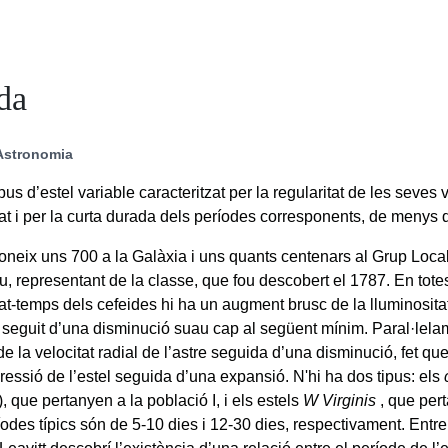
da
Astronomia
ipus d’estel variable caracteritzat per la regularitat de les seves
tat i per la curta durada dels períodes corresponents, de menys 
neix uns 700 a la Galàxia i uns quants centenars al Grup Local
u, representant de la classe, que fou descobert el 1787. En tote
tat-temps dels cefeides hi ha un augment brusc de la lluminosita
 seguit d’una disminució suau cap al següent mínim. Paral·lela
e la velocitat radial de l’astre seguida d’una disminució, fet q
essió de l’estel seguida d’una expansió. N'hi ha dos tipus: els
I), que pertanyen a la població I, i els estels
W Virginis
, que per
ríodes típics són de 5-10 dies i 12-30 dies, respectivament. Entr