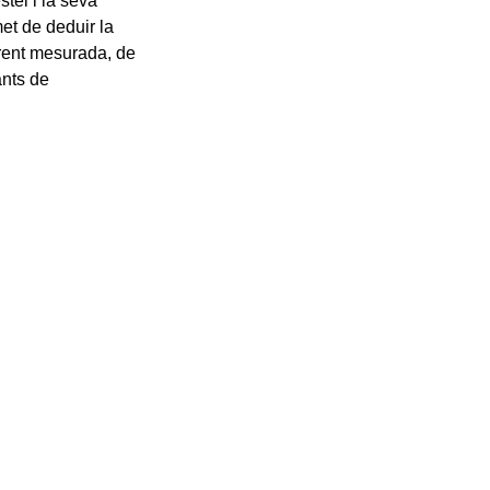
stel i la seva
et de deduir la
arent mesurada, de
ants de