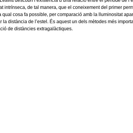
Leavitt descobrí l’existència d’una relació entre el període de l’e
tat intrínseca, de tal manera, que el coneixement del primer perm
a qual cosa fa possible, per comparació amb la lluminositat ap
r la distància de l’estel. És aquest un dels mètodes més import
ció de distàncies extragalàctiques.