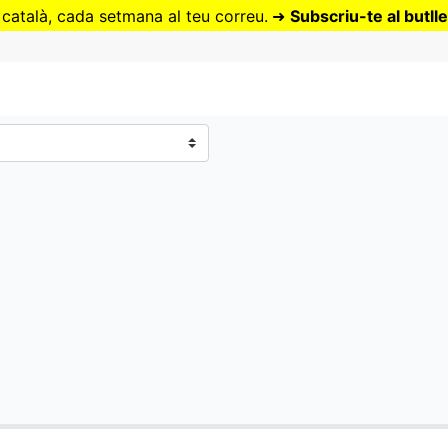
Vés
 català, cada setmana al teu correu.
➜
Subscriu-te al butlle
al
contingut