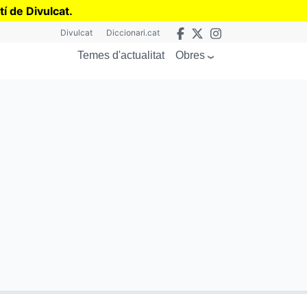
tí de Divulcat
.
Divulcat
Diccionari.cat
Obres
Temes d'actualitat