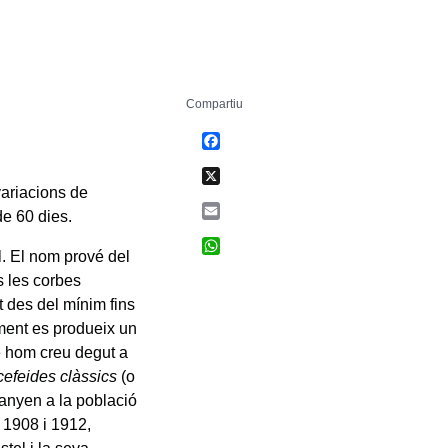
Compartiu
Facebook
X
 variacions de
Email
de 60 dies.
WhatsApp
. El nom prové del
s les corbes
t des del mínim fins
ment es produeix un
ue hom creu degut a
cefeides clàssics
(o
tanyen a la població
e 1908 i 1912,