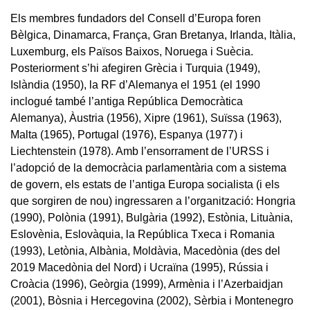
Els membres fundadors del Consell d’Europa foren
Bèlgica, Dinamarca, França, Gran Bretanya, Irlanda, Itàlia,
Luxemburg, els Països Baixos, Noruega i Suècia.
Posteriorment s’hi afegiren Grècia i Turquia (1949),
Islàndia (1950), la RF d’Alemanya el 1951 (el 1990
inclogué també l’antiga República Democràtica
Alemanya), Àustria (1956), Xipre (1961), Suïssa (1963),
Malta (1965), Portugal (1976), Espanya (1977) i
Liechtenstein (1978). Amb l’ensorrament de l’URSS i
l’adopció de la democràcia parlamentària com a sistema
de govern, els estats de l’antiga Europa socialista (i els
que sorgiren de nou) ingressaren a l’organització: Hongria
(1990), Polònia (1991), Bulgària (1992), Estònia, Lituània,
Eslovènia, Eslovàquia, la República Txeca i Romania
(1993), Letònia, Albània, Moldàvia, Macedònia (des del
2019 Macedònia del Nord) i Ucraïna (1995), Rússia i
Croàcia (1996), Geòrgia (1999), Armènia i l’Azerbaidjan
(2001), Bòsnia i Hercegovina (2002), Sèrbia i Montenegro