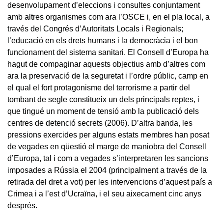
desenvolupament d’eleccions i consultes conjuntament
amb altres organismes com ara l’OSCE i, en el pla local, a
través del Congrés d’Autoritats Locals i Regionals;
l’educació en els drets humans i la democràcia i el bon
funcionament del sistema sanitari. El Consell d’Europa ha
hagut de compaginar aquests objectius amb d’altres com
ara la preservació de la seguretat i l’ordre públic, camp en
el qual el fort protagonisme del terrorisme a partir del
tombant de segle constitueix un dels principals reptes, i
que tingué un moment de tensió amb la publicació dels
centres de detenció secrets (2006). D’altra banda, les
pressions exercides per alguns estats membres han posat
de vegades en qüestió el marge de maniobra del Consell
d’Europa, tal i com a vegades s’interpretaren les sancions
imposades a Rússia el 2004 (principalment a través de la
retirada del dret a vot) per les intervencions d’aquest país a
Crimea i a l’est d’Ucraïna, i el seu aixecament cinc anys
després.