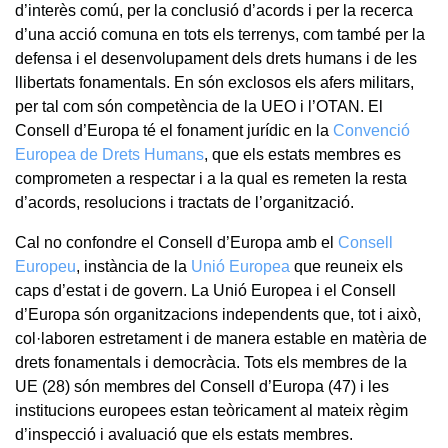
d’interès comú, per la conclusió d’acords i per la recerca
d’una acció comuna en tots els terrenys, com també per la
defensa i el desenvolupament dels drets humans i de les
llibertats fonamentals. En són exclosos els afers militars,
per tal com són competència de la UEO i l’OTAN. El
Consell d’Europa té el fonament jurídic en la
Convenció
Europea de Drets Humans
, que els estats membres es
comprometen a respectar i a la qual es remeten la resta
d’acords, resolucions i tractats de l’organització.
Cal no confondre el Consell d’Europa amb el
Consell
Europeu
, instància de la
Unió Europea
que reuneix els
caps d’estat i de govern. La Unió Europea i el Consell
d’Europa són organitzacions independents que, tot i això,
col·laboren estretament i de manera estable en matèria de
drets fonamentals i democràcia. Tots els membres de la
UE (28) són membres del Consell d’Europa (47) i les
institucions europees estan teòricament al mateix règim
d’inspecció i avaluació que els estats membres.