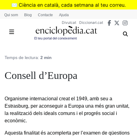
Vés
✉️
Ciència en català, cada setmana al teu correu.
al
➜
Subscriu-te al butlletí de Divulcat
.
Qui som
Blog
Contacte
Ajuda
contingut
Divulcat
Diccionari.cat
El teu portal del coneixement
Temps de lectura:
2 min
Consell d’Europa
Organisme internacional creat el 1949, amb seu a
Estrasburg, per aconseguir a Europa una més gran unitat,
la realització dels ideals comuns i el progrés social i
econòmic.
Aquesta finalitat és acomplerta per l’examen de qüestions