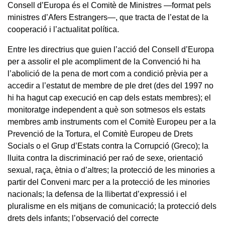
Consell d’Europa és el Comitè de Ministres —format pels
ministres d’Afers Estrangers—, que tracta de l’estat de la
cooperació i l’actualitat política.
Entre les directrius que guien l’acció del Consell d’Europa
per a assolir el ple acompliment de la Convenció hi ha
l’abolició de la pena de mort com a condició prèvia per a
accedir a l’estatut de membre de ple dret (des del 1997 no
hi ha hagut cap execució en cap dels estats membres); el
monitoratge independent a què son sotmesos els estats
membres amb instruments com el Comitè Europeu per a la
Prevenció de la Tortura, el Comitè Europeu de Drets
Socials o el Grup d’Estats contra la Corrupció (Greco); la
lluita contra la discriminació per raó de sexe, orientació
sexual, raça, ètnia o d’altres; la protecció de les minories a
partir del Conveni marc per a la protecció de les minories
nacionals; la defensa de la llibertat d’expressió i el
pluralisme en els mitjans de comunicació; la protecció dels
drets dels infants; l’observació del correcte