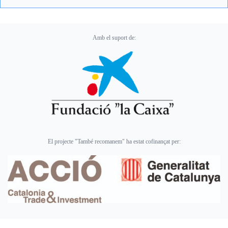
Amb el suport de:
El projecte "També recomanem" ha estat cofinançat per: