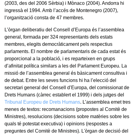
(2003, des del 2006 Sèrbia) i Mònaco (2004). Andorra hi
ingressà el 1994. Amb l’accés de Montenegro (2007),
l’organització consta de 47 membres.
L’òrgan deliberatiu del Consell d’Europa és l’assemblea
general, formada per 324 representants dels estats
membres, elegits democràticament pels respectius
parlaments. El nombre de parlamentaris de cada estat és
proporcional a la població, i es reparteixen en grups
d’afinitat política similars a les del Parlament Europeu. La
missió de l’assemblea general és bàsicament consultiva i
de debat. Entre les seves funcions hi ha l’elecció del
secretari general del Consell d’Europa, del comissionat de
Drets Humans (càrrec establert el 1999) i dels jutges del
Tribunal Europeu de Drets Humans
. L’assemblea emet tres
menes de textos: recomanacions (propostes al Comitè de
Ministres), resolucions (decisions sobre matèries sobre les
quals té potestat executiva) i opinions (respostes a
preguntes del Comitè de Ministres). L'òrgan de decisió del