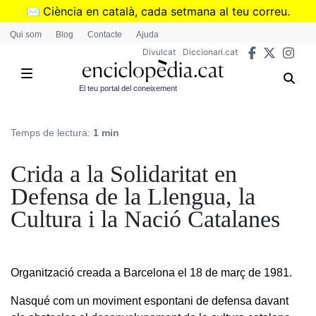
Vés
✉️
Ciència en català, cada setmana al teu correu.
al
➜
Subscriu-te al butlletí de Divulcat
.
Qui som
Blog
Contacte
Ajuda
contingut
Divulcat
Diccionari.cat
El teu portal del coneixement
Temps de lectura:
1 min
Crida a la Solidaritat en
Defensa de la Llengua, la
Cultura i la Nació Catalanes
Organització creada a Barcelona el 18 de març de 1981.
Nasqué com un moviment espontani de defensa davant