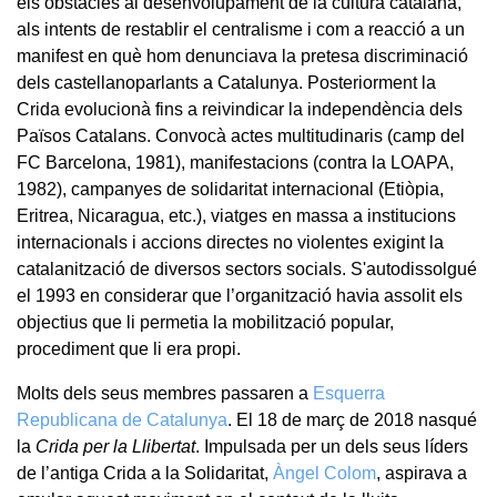
els obstacles al desenvolupament de la cultura catalana,
als intents de restablir el centralisme i com a reacció a un
manifest en què hom denunciava la pretesa discriminació
dels castellanoparlants a Catalunya. Posteriorment la
Crida evolucionà fins a reivindicar la independència dels
Països Catalans. Convocà actes multitudinaris (camp del
FC Barcelona, 1981), manifestacions (contra la LOAPA,
1982), campanyes de solidaritat internacional (Etiòpia,
Eritrea, Nicaragua, etc.), viatges en massa a institucions
internacionals i accions directes no violentes exigint la
catalanització de diversos sectors socials. S'autodissolgué
el 1993 en considerar que l’organització havia assolit els
objectius que li permetia la mobilització popular,
procediment que li era propi.
Molts dels seus membres passaren a
Esquerra
Republicana de Catalunya
. El 18 de març de 2018 nasqué
la
Crida per la Llibertat
. Impulsada per un dels seus líders
de l’antiga Crida a la Solidaritat,
Àngel Colom
, aspirava a