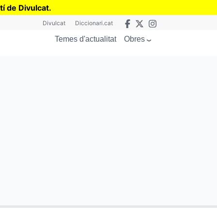
tí de Divulcat
.
Divulcat
Diccionari.cat
Obres
Temes d'actualitat