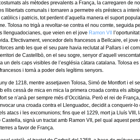
costumats als mètodes prevalents a França, la carregaren de n
es llibertats comunals i tornaren a permetre els préstecs a inte
s catòlics i patricis, tot perdent d’aquella manera el suport popular
me. Tolosa no trigà a revoltar-se contra el nou comte, seguida p
es llenguadocianes, que veien en el jove
Ramon VII
l’oportunitat
ida. Efectivament, vencedor dels francesos a Bellcaire, el jove 
forces amb les que el seu pare havia reclutat al Pallars i el co
territori de Castellbò, on el seu sogre, senyor d’aquell vescomtat 
a un dels caps visibles de l’església càtara catalana. Tolosa es
francesos i tornà a poder dels legítims senyors.
juny de 1218, mentre assetjaven Tolosa, Simó de Montfort i el s
b ells cessà de mica en mica la primera croada contra els albig
fort se n'anà per sempre més d’Occitània. Però el rei de França
onvocar una croada contra el Llenguadoc, decidit a conquerir-lo 
els atacs i les excomunions; fins que el 1229, mort ja Lluís VIII, 
 Castella, signà un tractat amb Ramon VII, pel qual aquest perdi
terres a favor de França.