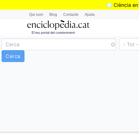
✉️
Ciència en
Qui som
Blog
Contacte
Ajuda
El teu portal del coneixement