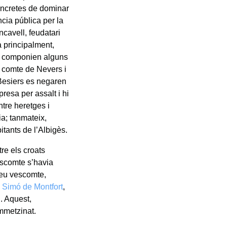
oncretes de dominar
ncia pública per la
ncavell, feudatari
a principalment,
la componien alguns
el comte de Nevers i
 Besiers es negaren
 presa per assalt i hi
tre heretges i
ia; tanmateix,
itants de l’Albigès.
re els croats
escomte s’havia
seu vescomte,
.
Simó de Montfort
,
l. Aquest,
mmetzinat.