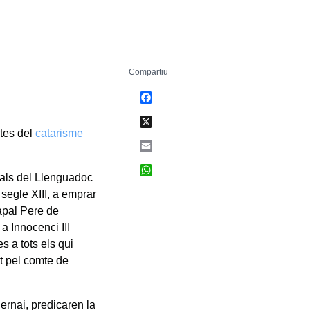
Compartiu
Facebook
X
ptes del
catarisme
Email
WhatsApp
dals del Llenguadoc
 segle XIII, a emprar
papal Pere de
a Innocenci III
s a tots els qui
t pel comte de
ernai, predicaren la