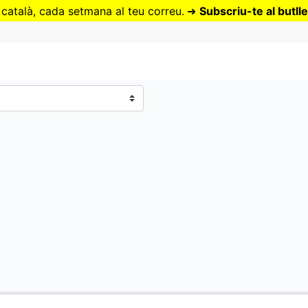
Vés
 català, cada setmana al teu correu.
➜
Subscriu-te al butlle
al
contingut