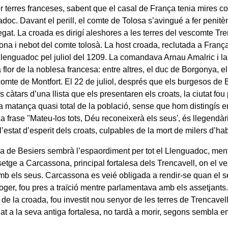
r terres franceses, sabent que el casal de França tenia mires c
doc. Davant el perill, el comte de Tolosa s’avingué a fer penitè
egat. La croada es dirigí aleshores a les terres del vescomte Tre
ona i nebot del comte tolosà. La host croada, reclutada a Franç
 Llenguadoc pel juliol del 1209. La comandava Arnau Amalric i 
a flor de la noblesa francesa: entre altres, el duc de Borgonya, 
comte de Montfort. El 22 de juliol, després que els burgesos de
els càtars d’una llista que els presentaren els croats, la ciutat fou
 matança quasi total de la població, sense que hom distingís en
La frase ''Mateu-los tots, Déu reconeixerà els seus', és llegendàr
’estat d’esperit dels croats, culpables de la mort de milers d’hab
a de Besiers sembrà l’espaordiment per tot el Llenguadoc, ment
etge a Carcassona, principal fortalesa dels Trencavell, on el v
amb els seus. Carcassona es veié obligada a rendir-se quan el 
er, fou pres a traïció mentre parlamentava amb els assetjants
 de la croada, fou investit nou senyor de les terres de Trencavel
t a la seva antiga fortalesa, no tardà a morir, segons sembla e