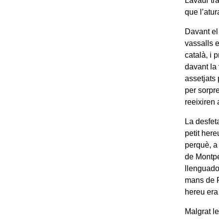
Lavaur tr
que l’atu
Davant el
vassalls 
català, i 
davant la 
assetjats 
per sorpr
reeixiren 
La desfet
petit here
perquè, a 
de Montpe
llenguado
mans de Fe
hereu era 
Malgrat le