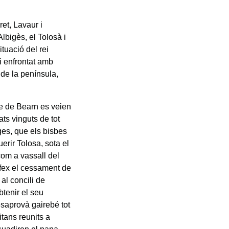
et, Lavaur i
lbigès, el Tolosà i
tuació del rei
i enfrontat amb
de la península,
te de Bearn es veien
ts vinguts de tot
es, que els bisbes
erir Tolosa, sota el
com a vassall del
ífex el cessament de
l concili de
btenir el seu
esaprovà gairebé tot
itans reunits a