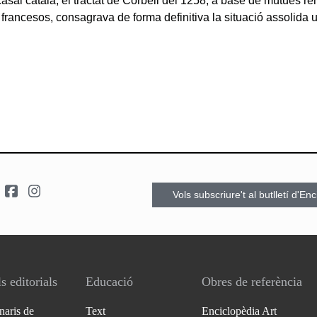
casal català, el tractat de Corbeil del 1258, a base de mútues re
 francesos, consagrava de forma definitiva la situació assolida 
Vols subscriure't al butlletí d'En
s editorials
Educació
Obres de referència
naris de
Text
Enciclopèdia Art