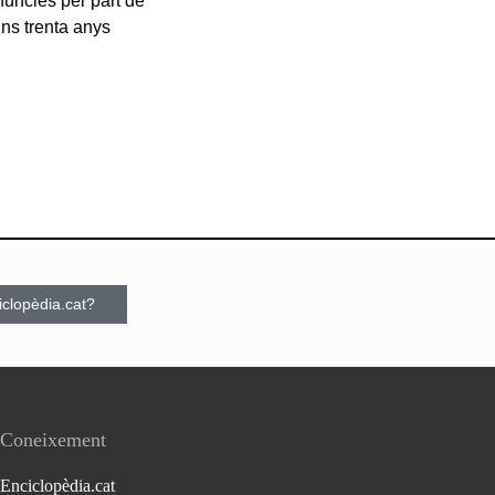
núncies per part de
uns trenta anys
ciclopèdia.cat?
Coneixement
Enciclopèdia.cat