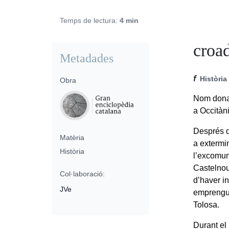
Temps de lectura:
4 min
croad
Metadades
f
Història
Obra
Nom donat
a Occitàni
Després d
Matèria
a extermin
Història
l’excomuni
Castelnou
Col·laboració:
d’haver i
JVe
emprengue
Tolosa.
Durant el 