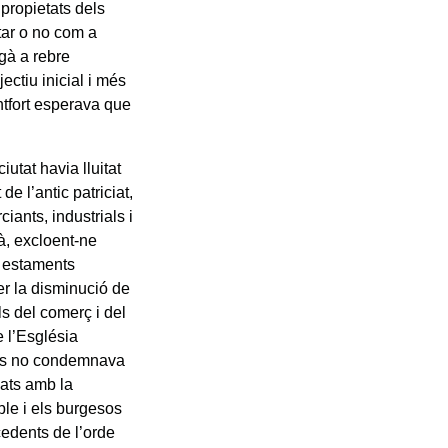
 propietats dels
ptar o no com a
egà a rebre
ectiu inicial i més
ntfort esperava que
utat havia lluitat
 l’antic patriciat,
iants, industrials i
à, excloent-ne
os estaments
er la disminució de
ls del comerç i del
e l’Església
sols no condemnava
jats amb la
ble i els burgesos
cedents de l’orde