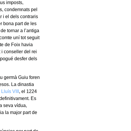
ous imposts,
rès, condemnats pel
 i el dels contraris
er bona part de les
 de tornar a l’antiga
comte uní tot seguit
mte de Foix havia
i conseller del rei
 pogué desfer dels
eu germà Guiu foren
esos. La dinastia
,
Lluís VIII
, el 1224
definitivament. Es
la seva vídua,
a la major part de