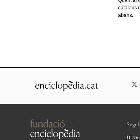
Quant al 
catalans i
abans.
Segell
Diccio