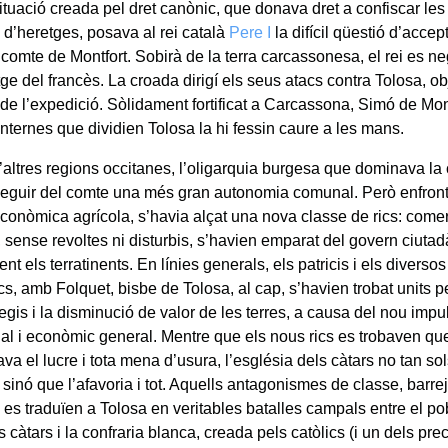
ituació creada pel dret canònic, que donava dret a confiscar les
 d’heretges, posava al rei català
Pere I
la difícil qüestió d’acce
 comte de Montfort. Sobirà de la terra carcassonesa, el rei es n
e del francès. La croada dirigí els seus atacs contra Tolosa, obj
 de l’expedició. Sòlidament fortificat a Carcassona, Simó de Mo
 internes que dividien Tolosa la hi fessin caure a les mans.
ltres regions occitanes, l’oligarquia burgesa que dominava la ci
eguir del comte una més gran autonomia comunal. Però enfront de
conòmica agrícola, s’havia alçat una nova classe de rics: comerc
 sense revoltes ni disturbis, s’havien emparat del govern ciutad
nt els terratinents. En línies generals, els patricis i els divers
cs, amb Folquet, bisbe de Tolosa, al cap, s’havien trobat units p
ilegis i la disminució de valor de les terres, a causa del nou impu
ial i econòmic general. Mentre que els nous rics es trobaven qu
a el lucre i tota mena d’usura, l’església dels càtars no tan 
 sinó que l’afavoria i tot. Aquells antagonismes de classe, barre
 es traduïen a Tolosa en veritables batalles campals entre el po
 càtars i la confraria blanca, creada pels catòlics (i un dels pre