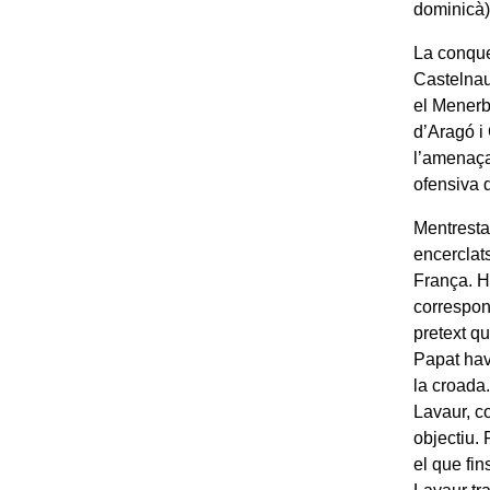
dominicà)
La conque
Castelnaud
el Menerb
d’Aragó i
l’amenaça
ofensiva 
Mentresta
encerclat
França. H
correspon
pretext qu
Papat hav
la croada
Lavaur, co
objectiu.
el que fin