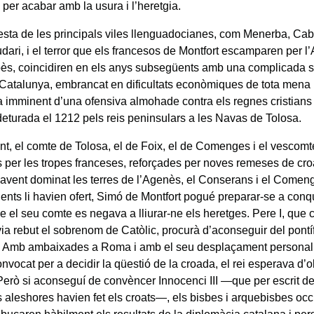
 per acabar amb la usura i l’heretgia.
sta de les principals viles llenguadocianes, com Menerba, Cabr
ari, i el terror que els francesos de Montfort escamparen per l’A
ès, coincidiren en els anys subsegüents amb una complicada si
 Catalunya, embrancat en dificultats econòmiques de tota mena 
 imminent d’una ofensiva almohade contra els regnes cristians 
deturada el 1212 pels reis peninsulars a les Navas de Tolosa.
nt, el comte de Tolosa, el de Foix, el de Comenges i el vescom
s per les tropes franceses, reforçades per noves remeses de croa
avent dominat les terres de l’Agenès, el Conserans i el Comeng
ents li havien ofert, Simó de Montfort pogué preparar-se a conqu
e el seu comte es negava a lliurar-ne els heretges. Pere I, que 
ia rebut el sobrenom de Catòlic, procurà d’aconseguir del pont
. Amb ambaixades a Roma i amb el seu desplaçament personal a
nvocat per a decidir la qüestió de la croada, el rei esperava d’o
 Però si aconseguí de convèncer Innocenci III —que per escrit d
s aleshores havien fet els croats—, els bisbes i arquebisbes occ