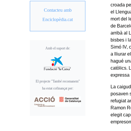
croada pe
Contacteu amb
el Llengua
mort del l
Enciclopèdia.cat
de Barcel
arribà al
bisbes i l
Simó IV, 
Amb el suport de:
a lliurar 
hagué una
catòlics. 
expressa l
El projecte "També recomanem"
La caigud
ha estat cofinançat per:
posaven s
refugiat 
Ramon Rog
elegit cap
empresona