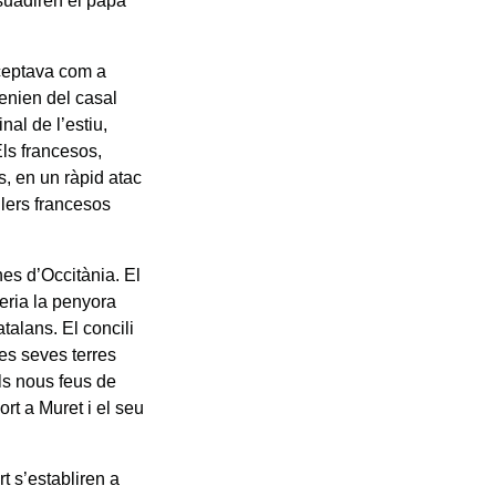
rsuadiren el papa
cceptava com a
enien del casal
nal de l’estiu,
Els francesos,
s, en un ràpid atac
lers francesos
anes d’Occitània. El
seria la penyora
talans. El concili
es seves terres
ls nous feus de
rt a Muret i el seu
t s’establiren a