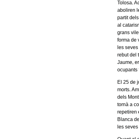
Tolosa. A
aboliren l
partit del
al cataris
grans vil
forma de v
les seves 
rebut del 
Jaume, er
ocupants 
El 25 de 
morts. Am
dels Mont
tornà a c
repetiren 
Blanca de
les seves 