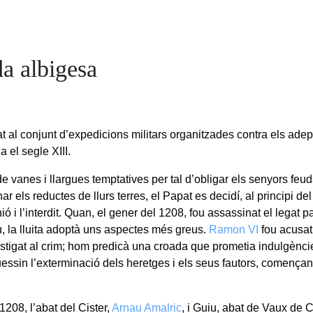
a albigesa
 al conjunt d’expedicions militars organitzades contra els ade
a el segle XIII.
e vanes i llargues temptatives per tal d’obligar els senyors feu
ar els reductes de llurs terres, el Papat es decidí, al principi del
ó i l’interdit. Quan, el gener del 1208, fou assassinat el legat 
, la lluita adoptà uns aspectes més greus.
Ramon VI
fou acusat 
nstigat al crim; hom predicà una croada que prometia indulgèncie
ssin l’exterminació dels heretges i els seus fautors, començan
1208, l’abat del Cister,
Arnau Amalric
, i Guiu, abat de Vaux de C