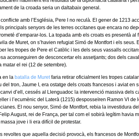
abucaren hàbilment els resultats de la diplomàcia catalana i pe
rament de la croada seria un daltabaix general.
 conflicte amb l’Església, Pere I no reculà. El gener de 1213 a
els principals senyors de les terres occitanes que encara no dep
prometé d’emparar-los. La topada amb els croats es presentà al fi
vila de Muret, on s’havien refugiat Simó de Montfort i els seus. 
per les tropes de Pere el Catòlic i les dels seus vassalls occitan
esa aconseguiren de desconcertar els assetjants; dos dels caval
a matar el rei (12 de setembre).
a en la
batalla de Muret
faria retirar oficialment les tropes catal
u del tron, Jaume I, era ostatge dels croats francesos i aviat en 
canvi d’ell, cessés al Llenguadoc la intervenció massiva dels ca
ller i l’ecumènic del Laterà (1215) desposseïren Ramon VI de l
cianes. El nou senyor, Simó de Montfort, rebia la investidura de
lip August, rei de França, per tal com el sobirà legítim havia mo
massa jove i li era difícil de protestar.
s revoltes que aquella decisió provocà, els francesos de Montfor