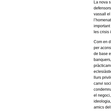
La nova s
defensors
vassall el
l’homenatg
important
les crisis
Com en d’a
per acons
de base e
banquers,
pràcticame
eclesiàsti
llurs priv
canvi soc
condemnav
el negoci,
ideologia,
amics dels