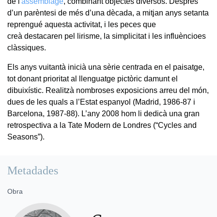
de l'
assemblage
, combinant objectes diversos. Després
d’un parèntesi de més d’una dècada, a mitjan anys setanta
reprengué aquesta activitat, i les peces que
creà destacaren pel lirisme, la simplicitat i les influèncioes
clàssiques.
Els anys vuitantà inicià una sèrie centrada en el paisatge,
tot donant prioritat al llenguatge pictòric damunt el
dibuixístic. Realitzà nombroses exposicions arreu del món,
dues de les quals a l’Estat espanyol (Madrid, 1986-87 i
Barcelona, 1987-88). L’any 2008 hom li dedicà una gran
retrospectiva a la Tate Modern de Londres (“Cycles and
Seasons”).
Metadades
Obra