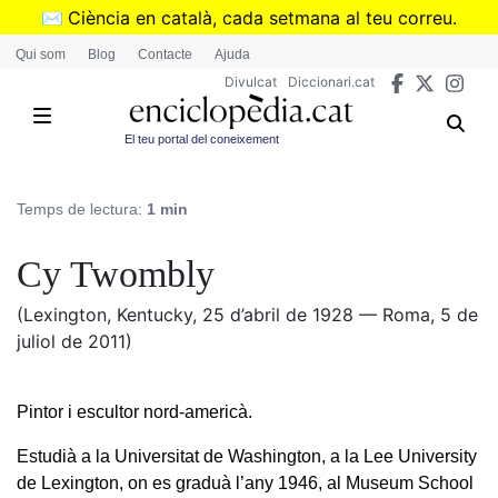
Vés
✉️
Ciència en català, cada setmana al teu correu.
al
➜
Subscriu-te al butlletí de Divulcat
.
Qui som
Blog
Contacte
Ajuda
contingut
Divulcat
Diccionari.cat
El teu portal del coneixement
Temps de lectura:
1 min
Cy Twombly
(Lexington, Kentucky, 25 d’abril de 1928 — Roma, 5 de
juliol de 2011)
Pintor i escultor nord-americà.
Estudià a la Universitat de Washington, a la Lee University
de Lexington, on es graduà l’any 1946, al Museum School