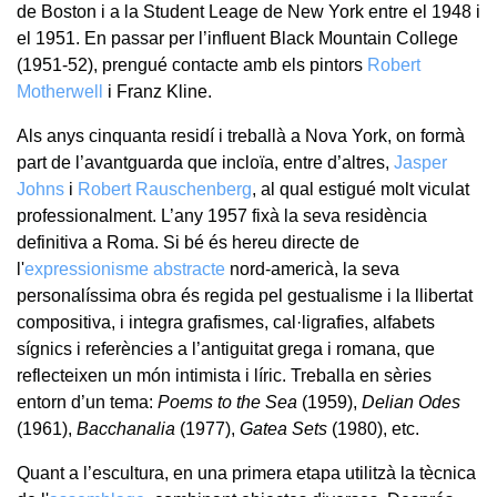
de Boston i a la Student Leage de New York entre el 1948 i
el 1951. En passar per l’influent Black Mountain College
(1951-52), prengué contacte amb els pintors
Robert
Motherwell
i Franz Kline.
Als anys cinquanta residí i treballà a Nova York, on formà
part de l’avantguarda que incloïa, entre d’altres,
Jasper
Johns
i
Robert Rauschenberg
, al qual estigué molt viculat
professionalment. L’any 1957 fixà la seva residència
definitiva a Roma. Si bé és hereu directe de
l'
expressionisme abstracte
nord-americà, la seva
personalíssima obra és regida pel gestualisme i la llibertat
compositiva, i integra grafismes, cal·ligrafies, alfabets
sígnics i referències a l’antiguitat grega i romana, que
reflecteixen un món intimista i líric. Treballa en sèries
entorn d’un tema:
Poems to the Sea
(1959),
Delian Odes
(1961),
Bacchanalia
(1977),
Gatea Sets
(1980), etc.
Quant a l’escultura, en una primera etapa utilitzà la tècnica