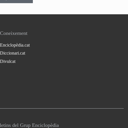
Coneixement
Enciclopèdia.cat
Diccionari.cat
Divulcat
lletins del Grup Enciclopèdia