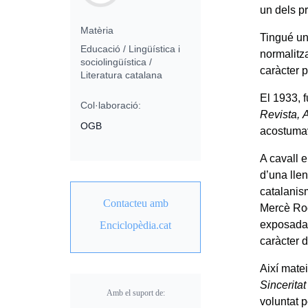
un dels pr
Matèria
Tingué una
Educació / Lingüística i
normalitza
sociolingüística /
caràcter p
Literatura catalana
El 1933, f
Col·laboració:
Revista,
OGB
acostumav
A cavall e
d’una lle
catalanis
Contacteu amb
Mercè Rod
exposada
Enciclopèdia.cat
caràcter 
Així matei
Sinceritat
Amb el suport de:
voluntat p