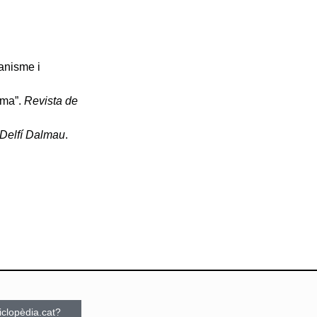
lanisme i
oma”.
Revista de
e Delfí Dalmau
.
ciclopèdia.cat?