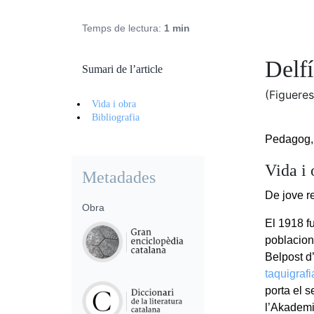
Temps de lectura:
1 min
Delf
Sumari de l’article
(Figuere
Vida i obra
Bibliografia
Pedagog, f
Vida i 
Metadades
De jove re
Obra
El 1918 f
poblacions
Belpost d
taquigrafi
porta el 
l’Akademi