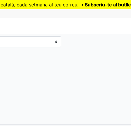
Vés
 català, cada setmana al teu correu.
➜
Subscriu-te al butlle
al
contingut