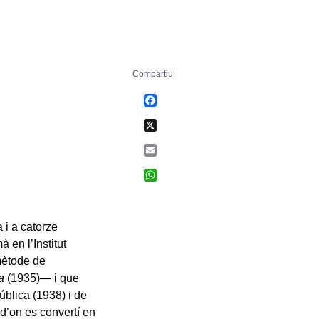
Compartiu
Facebook
X
Email
WhatsApp
 i a catorze
 en l’Institut
mètode de
a
(1935)— i que
blica (1938) i de
d’on es convertí en