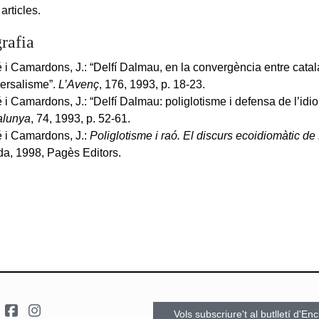
articles.
rafia
 i Camardons, J.: “Delfí Dalmau, en la convergència entre cata
versalisme”.
L’Avenç
, 176, 1993, p. 18-23.
 i Camardons, J.: “Delfí Dalmau: poliglotisme i defensa de l’idi
alunya
, 74, 1993, p. 52-61.
 i Camardons, J.:
Poliglotisme i raó. El discurs ecoidiomàtic d
da, 1998, Pagès Editors.
Vols subscriure't al butlletí d'En