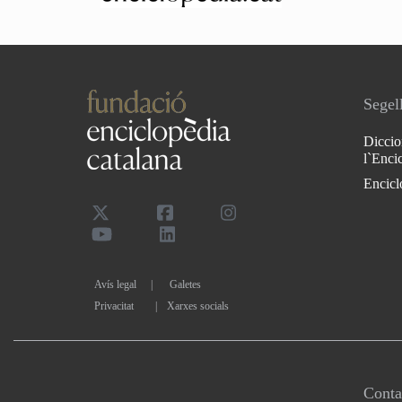
Segell
Diccio
l`Enci
Encicl
Avís legal
Galetes
Privacitat
|
Xarxes socials
Conta