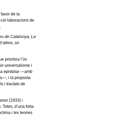
 favor de la
s col·laboracions de
.
eu de Catalunya
,
La
d’altres, on
e prioritza l’ús
ir universalisme i
rma epistolar —amb
s—, i la proposta
s i tractats de
’amor
(1933) i
 Totes, d’una forta
trina i les teories