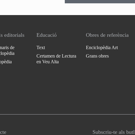
s editorials
Educació
Obres de referència
naris de
Text
Enciclopèdia Art
clopèdia
Certamen de Lectura
Grans obres
opèdia
en Veu Alta
cte
Subscriu-te als but