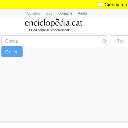
✉️
Ciència en
Qui som
Blog
Contacte
Ajuda
El teu portal del coneixement