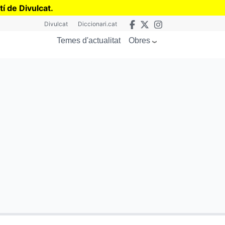
tí de Divulcat
.
Divulcat
Diccionari.cat
Obres
Temes d'actualitat