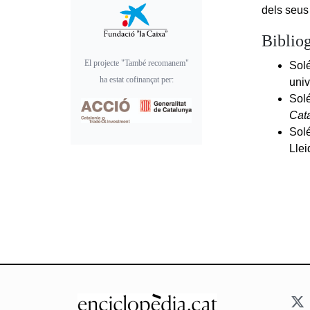
dels seus 
Bibliog
El projecte "També recomanem"
Solé
ha estat cofinançat per:
uni
Solé
Cat
Solé
Llei