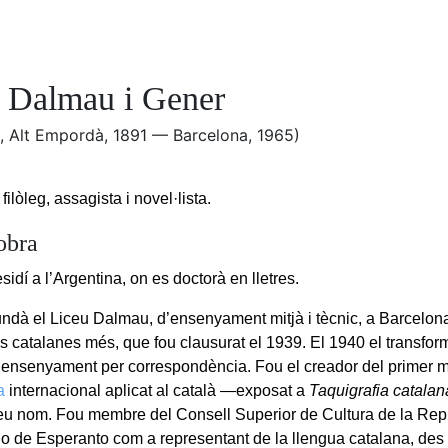
í Dalmau i Gener
s, Alt Empordà, 1891 — Barcelona, 1965)
ilòleg, assagista i novel·lista.
obra
sidí a l’Argentina, on es doctorà en lletres.
undà el Liceu Dalmau, d’ensenyament mitjà i tècnic, a Barcelona
 catalanes més, que fou clausurat el 1939. El 1940 el transformà
’ensenyament per correspondència. Fou el creador del primer 
a
internacional aplicat al català —exposat a
Taquigrafia catalan
seu nom. Fou membre del Consell Superior de Cultura de la Repú
o de Esperanto com a representant de la llengua catalana, des 