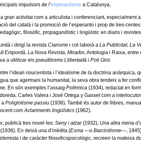
incipals impulsors de l’
esperantisme
a Catalunya.
 gran activitat com a articulista i conferenciant, especialment a
ció del català i la promoció de l’esperanto i prop de tres-cente
edagògic, filosòfic, propagandístic i lingüístic en diaris i revistes
undà i dirigí la revista
Clarisme
i col·laborà a
La Publicitat
,
La V
Alt Empordà
,
La Nova Revista
,
Mirador
, Antologia i Raixa, entre 
a a utilitzar els pseudònims
Llibertadà
i
Poli Glot
.
ntre l’ideari noucentista i l’idealisme de la doctrina anàrquica, qu
ngua que agermani la humanitat, la seva obra tendeix a fer conflu
me. En són exemples l’assaig
Polèmica
(1934), redactat en fo
oreda, Carles Valera i José Ortega y Gasset com a interlocutor
 a
Poliglotisme passiu
(1936). També és autor de llibres, manual
docent com
Aclariments lingüístics
(1962).
x, publicà tres novel·les:
Seny i atzar
(1932),
Una altra mena d
(1936). En deixà una d’inèdita (
Esma
—o
Barcinitisme
—, 1945).
olemista i de caràcter filosoficopsicològic, recreen la mateixa doc