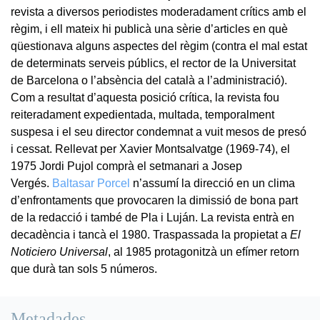
revista a diversos periodistes moderadament crítics amb el
règim, i ell mateix hi publicà una sèrie d’articles en què
qüestionava alguns aspectes del règim (contra el mal estat
de determinats serveis públics, el rector de la Universitat
de Barcelona o l’absència del català a l’administració).
Com a resultat d’aquesta posició crítica, la revista fou
reiteradament expedientada, multada, temporalment
suspesa i el seu director condemnat a vuit mesos de presó
i cessat. Rellevat per Xavier Montsalvatge (1969-74), el
1975 Jordi Pujol comprà el setmanari a Josep
Vergés.
Baltasar Porcel
n’assumí la direcció en un clima
d’enfrontaments que provocaren la dimissió de bona part
de la redacció i també de Pla i Luján. La revista entrà en
decadència i tancà el 1980. Traspassada la propietat a
El
Noticiero Universal
, al 1985 protagonitzà un efímer retorn
que durà tan sols 5 números.
Metadades