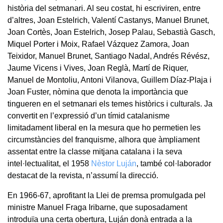
història del setmanari. Al seu costat, hi escriviren, entre
d’altres, Joan Estelrich, Valentí Castanys, Manuel Brunet,
Joan Cortès, Joan Estelrich, Josep Palau, Sebastià Gasch,
Miquel Porter i Moix, Rafael Vázquez Zamora, Joan
Teixidor, Manuel Brunet, Santiago Nadal, Andrés Révész,
Jaume Vicens i Vives, Joan Reglà, Martí de Riquer,
Manuel de Montoliu, Antoni Vilanova, Guillem Díaz-Plaja i
Joan Fuster, nòmina que denota la importància que
tingueren en el setmanari els temes històrics i culturals. Ja
convertit en l’expressió d’un tímid catalanisme
limitadament liberal en la mesura que ho permetien les
circumstàncies del franquisme, alhora que àmpliament
assentat entre la classe mitjana catalana i la seva
intel·lectualitat, el 1958
Nèstor Luján
, també col·laborador
destacat de la revista, n’assumí la direcció.
En 1966-67, aprofitant la Llei de premsa promulgada pel
ministre Manuel Fraga Iribarne, que suposadament
introduïa una certa obertura, Luján donà entrada a la