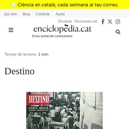
Vés
✉️
Ciència en català, cada setmana al teu correu.
al
➜
Subscriu-te al butlletí de Divulcat
.
Qui som
Blog
Contacte
Ajuda
contingut
Divulcat
Diccionari.cat
El teu portal del coneixement
Temps de lectura:
1 min
Destino