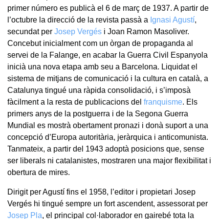
primer número es publicà el 6 de març de 1937. A partir de
l’octubre la direcció de la revista passà a
Ignasi Agustí
,
secundat per
Josep Vergés
i Joan Ramon Masoliver.
Concebut inicialment com un òrgan de propaganda al
servei de la Falange, en acabar la Guerra Civil Espanyola
inicià una nova etapa amb seu a Barcelona. Liquidat el
sistema de mitjans de comunicació i la cultura en català, a
Catalunya tingué una ràpida consolidació, i s’imposà
fàcilment a la resta de publicacions del
franquisme
. Els
primers anys de la postguerra i de la Segona Guerra
Mundial es mostrà obertament pronazi i donà suport a una
concepció d’Europa autoritària, jeràrquica i anticomunista.
Tanmateix, a partir del 1943 adoptà posicions que, sense
ser liberals ni catalanistes, mostraren una major flexibilitat i
obertura de mires.
Dirigit per Agustí fins el 1958, l’editor i propietari Josep
Vergés hi tingué sempre un fort ascendent, assessorat per
Josep Pla
, el principal col·laborador en gairebé tota la