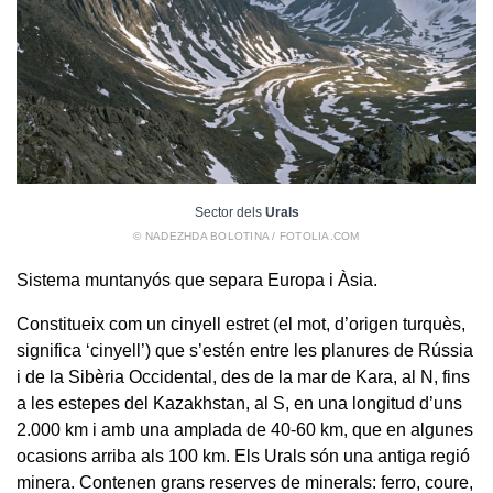
Sector dels
Urals
© NADEZHDA BOLOTINA / FOTOLIA.COM
Sistema muntanyós que separa Europa i Àsia.
Constitueix com un cinyell estret (el mot, d’origen turquès,
significa ‘cinyell’) que s’estén entre les planures de Rússia
i de la Sibèria Occidental, des de la mar de Kara, al N, fins
a les estepes del Kazakhstan, al S, en una longitud d’uns
2.000 km i amb una amplada de 40-60 km, que en algunes
ocasions arriba als 100 km. Els Urals són una antiga regió
minera. Contenen grans reserves de minerals: ferro, coure,