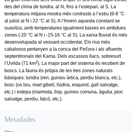
des del clima de tundra, al N, fins a l’estepari, al S. La
temperatura mitjana mostra més contrasts a l’estiu (6-8 °C
al juliol al N i 22 °C al S). A l’hivern aquesta constant se
suavitza, amb temperatures igualment baixes en ambdues
zones (-20 °C al N i -15-16 °C al S). La xarxa fluvial és més
desenvolupada al vessant occidental. Els rius més
cabalosos pertanyen a la conca del Pečora i als afluents
septentrionals del Kama. Dels escassos llacs, sobresurt
2
l’Uvilda (71 km
). La major part del sistema és recobert de
boscs. La fauna és pròpia de les tres zones naturals
bàsiques: tundra (ren, guineu àrtica, perdiu blanca, etc.),
bosc (os bru, mart gibelí, llúdria, esquirol, gall salvatge,
etc.) i estepa (marmota, llop, guineu comuna, àguila, pioc
salvatge, perdiu, falcó, etc.).
Metadades
Obra