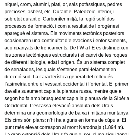
níquel, crom, alumini, platí, or, sals potàssiques, pedres
precioses, asbest, etc. Durant el Paleozoic inferior, i
sobretot durant el Carbonífer mitjà, la regió sofrí dos
processos de formació, i com a resultat de l’orogènesi
aparegué el sistema. Els moviments tectònics posteriors
ocasionaren una continuïtat d’elevacions i enfonsaments,
acompanyats de trencaments. De l’W a l’E es distingeixen
les zones tectòniques estructurals i el canvi de les roques
de diferent litologia, edat i origen. És un sistema complet
de serralades, les quals s’estenen paral·lelament en
direcció sud. La característica general del relleu és
l’asimetria entre el vessant occidental i l’oriental. El primer
davalla suaument cap a la planura russa, mentre que el
segon ho fa amb brusquedat cap a la planura de la Sibèria
Occidental. L’escassa elevació absoluta dels Urals
determina una geomorfologia de baixa i mitjana muntanya.
Els cims són plans; n’hi ha alguns en forma de cúpula. El
punt més elevat correspon al mont Narodnaja (1.894 m).
La gran extensió dels Urals fa que el seu clima sigui zonal,