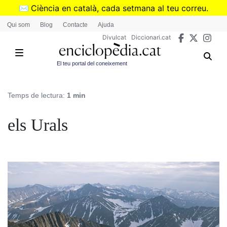
Vés
✉️
Ciència en català, cada setmana al teu correu.
al
➜
Subscriu-te al butlletí de Divulcat
.
Qui som
Blog
Contacte
Ajuda
contingut
Divulcat
Diccionari.cat
El teu portal del coneixement
Temps de lectura:
1 min
els Urals