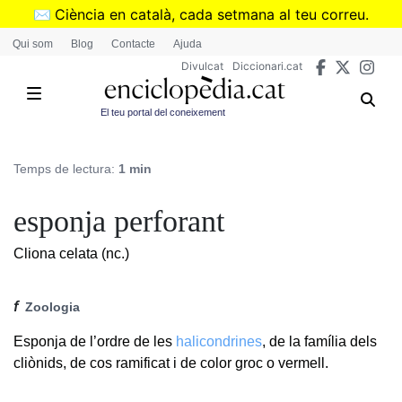
Vés
✉️
Ciència en català, cada setmana al teu correu.
al
➜
Subscriu-te al butlletí de Divulcat
.
Qui som
Blog
Contacte
Ajuda
contingut
Divulcat
Diccionari.cat
El teu portal del coneixement
Temps de lectura:
1 min
esponja perforant
Cliona celata (nc.)
f
Zoologia
Esponja de l’ordre de les
halicondrines
, de la família dels
cliònids, de cos ramificat i de color groc o vermell.