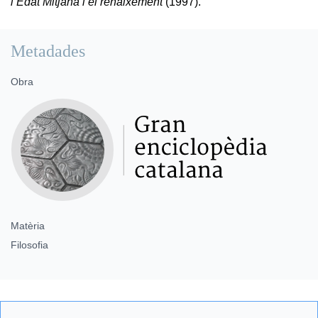
l’Edat Mitjana i el renaixement
(1997).
Metadades
Obra
Matèria
Filosofia