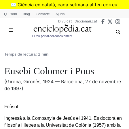
Vés
✉️
Ciència en català, cada setmana al teu correu.
al
➜
Subscriu-te al butlletí de Divulcat
.
Qui som
Blog
Contacte
Ajuda
contingut
Divulcat
Diccionari.cat
El teu portal del coneixement
Temps de lectura:
1 min
Eusebi Colomer i Pous
(Girona, Gironès, 1924 — Barcelona, 27 de novembre
de 1997)
Filòsof.
Ingressà a la Companyia de Jesús el 1941. Es doctorà en
filosofia i lletres a la Universitat de Colònia (1957) amb la