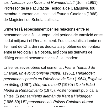
tesi
Nikolaus von Kues und Raimund Llull
(Berlín 1961).
Professor de la Facultat de Teologia de Catalunya, fou
membre numerari de l’Institut d’Estudis Catalans (1968),
de Magister i de Schola Lullistica.
S’interessà especialment per les relacions entre el
pensament català i l’europeu del període de transició entre
l’edat mitjana i el Renaixement. Fou especialista també en
Teilhard de Chardin i es dedicà als problemes de frontera
entre la teologia i la filosofia, així com als derivats del
diàleg entre el pensament cristià i el modern.
Entre les seves obres cal esmentar:
Pierre Teilhard de
Chardin, un evolucionisme cristià?
(1961),
Heidegger:
pensament i poesia en l’absència de Déu
(1964),
Església
en diàleg
(1967),
Déu, viu o mort?
(1970) i
De la Edad
Media al Renacimiento
(1975). Posteriorment publicà la
síntesi
El pensamiento alemán de Kant a Heidegger
(1986-89) i
El pensament als Països Catalans durant