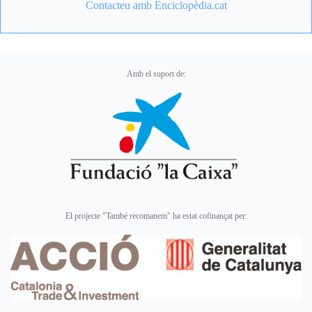
Contacteu amb Enciclopèdia.cat
Amb el suport de:
El projecte "També recomanem" ha estat cofinançat per: