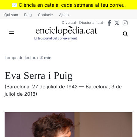
Vés
✉️
Ciència en català, cada setmana al teu correu.
al
➜
Subscriu-te al butlletí de Divulcat
.
Qui som
Blog
Contacte
Ajuda
contingut
Divulcat
Diccionari.cat
El teu portal del coneixement
Temps de lectura:
2 min
Eva Serra i Puig
(Barcelona, 27 de juliol de 1942 — Barcelona, 3 de
juliol de 2018)