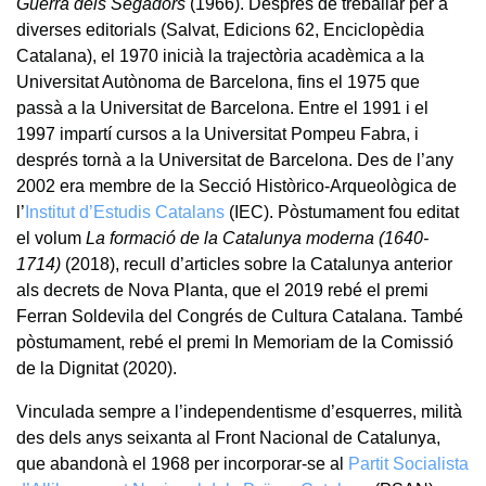
Guerra dels Segadors
(1966). Després de treballar per a
diverses editorials (Salvat, Edicions 62, Enciclopèdia
Catalana), el 1970 inicià la trajectòria acadèmica a la
Universitat Autònoma de Barcelona, fins el 1975 que
passà a la Universitat de Barcelona. Entre el 1991 i el
1997 impartí cursos a la Universitat Pompeu Fabra, i
després tornà a la Universitat de Barcelona. Des de l’any
2002 era membre de la Secció Històrico-Arqueològica de
l’
Institut d’Estudis Catalans
(IEC). Pòstumament fou editat
el volum
La formació de la Catalunya moderna (1640-
1714)
(2018), recull d’articles sobre la Catalunya anterior
als decrets de Nova Planta, que el 2019 rebé el premi
Ferran Soldevila del Congrés de Cultura Catalana. També
pòstumament, rebé el premi In Memoriam de la Comissió
de la Dignitat (2020).
Vinculada sempre a l’independentisme d’esquerres, milità
des dels anys seixanta al Front Nacional de Catalunya,
que abandonà el 1968 per incorporar-se al
Partit Socialista