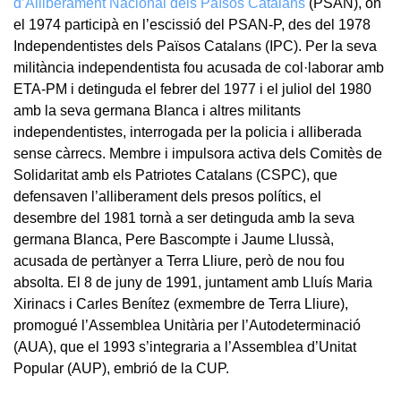
d’Alliberament Nacional dels Països Catalans
(PSAN), on
el 1974 participà en l’escissió del PSAN-P, des del 1978
Independentistes dels Països Catalans (IPC). Per la seva
militància independentista fou acusada de col·laborar amb
ETA-PM i detinguda el febrer del 1977 i el juliol del 1980
amb la seva germana Blanca i altres militants
independentistes, interrogada per la policia i alliberada
sense càrrecs. Membre i impulsora activa dels Comitès de
Solidaritat amb els Patriotes Catalans (CSPC), que
defensaven l’alliberament dels presos polítics, el
desembre del 1981 tornà a ser detinguda amb la seva
germana Blanca, Pere Bascompte i Jaume Llussà,
acusada de pertànyer a Terra Lliure, però de nou fou
absolta. El 8 de juny de 1991, juntament amb Lluís Maria
Xirinacs i Carles Benítez (exmembre de Terra Lliure),
promogué l’Assemblea Unitària per l’Autodeterminació
(AUA), que el 1993 s’integraria a l’Assemblea d’Unitat
Popular (AUP), embrió de la CUP.