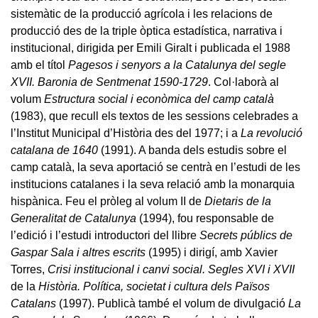
sistemàtic de la producció agrícola i les relacions de
producció des de la triple òptica estadística, narrativa i
institucional, dirigida per Emili Giralt i publicada el 1988
amb el títol
Pagesos i senyors a la Catalunya del segle
XVII. Baronia de Sentmenat 1590-1729
. Col·laborà al
volum
Estructura social i econòmica del camp català
(1983), que recull els textos de les sessions celebrades a
l’Institut Municipal d’Història des del 1977; i a
La revolució
catalana de 1640
(1991). A banda dels estudis sobre el
camp català, la seva aportació se centrà en l’estudi de les
institucions catalanes i la seva relació amb la monarquia
hispànica. Feu el pròleg al volum II de
Dietaris de la
Generalitat de Catalunya
(1994), fou responsable de
l’edició i l’estudi introductori del llibre
Secrets públics de
Gaspar Sala i altres escrits
(1995) i dirigí, amb Xavier
Torres,
Crisi institucional i canvi social. Segles XVI i XVII
de la
Història. Política, societat i cultura dels Països
Catalans
(1997). Publicà també el volum de divulgació
La