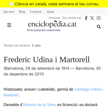
Vés
✉️
Ciència en català, cada setmana al teu correu.
al
➜
Subscriu-te al butlletí de Divulcat
.
Qui som
Blog
Contacte
Ajuda
contingut
Divulcat
Diccionari.cat
El teu portal del coneixement
Temps de lectura:
1 min
Frederic Udina i Martorell
(Barcelona, 29 de setembre de 1914 — Barcelona, 30
de desembre de 2011)
Historiador, arxiver i catedràtic, germà de
Santiago Udina i
Martorell
.
Deixeble d’
Antonio de la Torre
, es llicencià i es doctorà