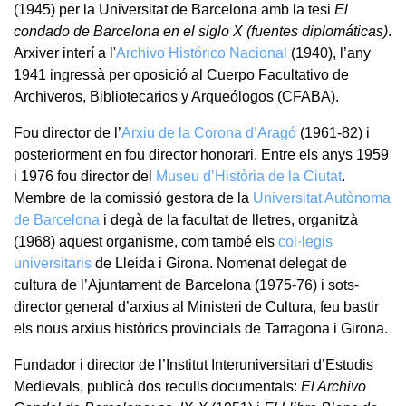
(1945) per la Universitat de Barcelona amb la tesi
El
condado de Barcelona en el siglo X (fuentes diplomáticas)
.
Arxiver interí a l'
Archivo Histórico Nacional
(1940), l’any
1941 ingressà per oposició al Cuerpo Facultativo de
Archiveros, Bibliotecarios y Arqueólogos (CFABA).
Fou director de l’
Arxiu de la Corona d’Aragó
(1961-82) i
posteriorment en fou director honorari. Entre els anys 1959
i 1976 fou director del
Museu d’Història de la Ciutat
.
Membre de la comissió gestora de la
Universitat Autònoma
de Barcelona
i degà de la facultat de lletres, organitzà
(1968) aquest organisme, com també els
col·legis
universitaris
de Lleida i Girona. Nomenat delegat de
cultura de l’Ajuntament de Barcelona (1975-76) i sots-
director general d’arxius al Ministeri de Cultura, feu bastir
els nous arxius històrics provincials de Tarragona i Girona.
Fundador i director de l’Institut Interuniversitari d’Estudis
Medievals, publicà dos reculls documentals:
El Archivo