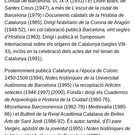
Condal de Barcelona: ss. IX-X
(1951) i
El Llibre Blanc de
Santes Creus
(1947), a més de
L’escut de la ciutat de
Barcelona
(1979) i
Documents cabdals de la Història de
Catalunya
(1985). Dirigí
Nobiliario de la Corona de Aragón
(1948-52), i en col·laboració publicà
Barcelona, vint segles
d’Història
(1963). Dirigí i publicà el Symposium
Internacional sobre els orígens de Catalunya (segles VIII-
XI), inclòs en la celebració dels actes del mil·lenari de
Catalunya (1991).
Posteriorment publicà
Catalunya a l’època de Colom:
1450-1506
(1994),
Notes històriques de la Universitat
Autònoma de Barcelona
(1995) i la recopilació
Articles
selectes (1944-1997)
(2000). Fundà i dirigí els
Cuadernos
de Arqueología e Historia de la Ciudad
(1960-76),
Miscellanea Barcinonensia
(1962-78) i
Medievalia
(1980-
86) i el
Butlletí de la Reial Acadèmia Catalana de Belles
Arts de Sant Jordi
(1986-92). És autor, també, d'
El pare
Vergés, apòstol de la joventut
(1995) i
Notes històriques de