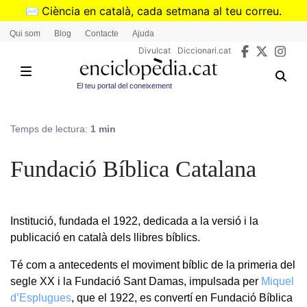
Vés
✉️
Ciència en català, cada setmana al teu correu.
al
➜
Subscriu-te al butlletí de Divulcat
.
Qui som
Blog
Contacte
Ajuda
contingut
Divulcat
Diccionari.cat
El teu portal del coneixement
Temps de lectura:
1 min
Fundació Bíblica Catalana
Institució, fundada el 1922, dedicada a la versió i la
publicació en català dels llibres bíblics.
Té com a antecedents el moviment bíblic de la primeria del
segle XX i la Fundació Sant Damas, impulsada per
Miquel
d’Esplugues
, que el 1922, es convertí en Fundació Bíblica