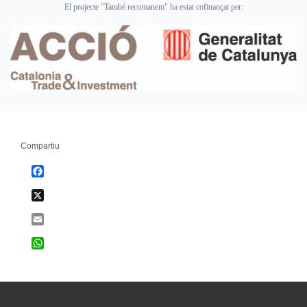
El projecte "També recomanem" ha estat cofinançat per:
Compartiu
Facebook
X
Email
WhatsApp