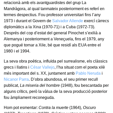
relacionà amb els avantguardistes del grup La
Mandràgora, al qual tanmateix posteriorment es referí en
termes despectius. Fou professor universitari fins l’any
1973 i durant el Govern de
Salvador Allende
exercí càrrecs
diplomàtics a la Xina (1970-71) i a Cuba (1972-73).
Després del cop d’estat del general Pinochet s’exilià a
Alemanya i posteriorment a Veneçuela, fins el 1979, any
que pogué tornar a Xile, bé que residí als EUA entre el
1980 i el 1994.
La seva obra poètica, influïda pel surrealisme, els clàssics
grecs i llatins i
César Vallejo
, l’ha situat com el poeta xilè
més important del s. XX, juntament amb
Pablo Neruda
i
Nicanor Parra
. D’obra abundosa, el seu primer recull
publicat,
La miseria del hombre
(1948), fou bescantada per
alguns crítics, però la vàlua de la seva producció posterior
fou àmpliament reconeguda.
Hom pot esmentar:
Contra la muerte
(1964),
Oscuro