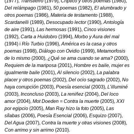
(1977),
Transtierro
(1979),
Críptico y otros poemas
(1980),
Del relámpago
(1981),
50 poemas
(1982),
El alumbrado y
otros poemas
(1986),
Materia de testamento
(1988),
Scardanelli
(1989),
Desocupado lector
(1990),
Antología
de aire
(1991),
Las hermosas
(1991),
Cinco visiones
(1992),
Carta a Huidobro
(1994),
Morbo y Aura del mal
(1994) i
Río Turbio
(1996),
América es la casa y otros
poemas
(1998),
Diálogo con Ovidio
(1999),
Metamorfosis
de lo mismo
(2000),
¿Qué se ama cuando se ama?
(2000),
Requiem de la mariposa
(2001),
Hombre es baile, mujer es
igualmente baile
(2001),
Al silencio
(2002),
La palabra
placer y otros poemas
(2002),
Del ocio sagrado
(2002),
No
haya corrupción
(2003),
Poesía esencial
(2003),
L’illuminé
(2003),
Inconcluso
(2003),
La reniñez
(2004),
Del loco
amor
(2004),
Mot Doeden = Contra la muerte
(2005),
XXI
por egipcio
(2005),
Man Ray hizo la foto
(2005),
Las
sílabas
(2006),
Poesía Esencial
(2006),
Esquizo
(2007),
Del Agua
(2007),
Contra la muerte y otras visiones
(2008),
Con arrimo y sin arrimo
(2010).