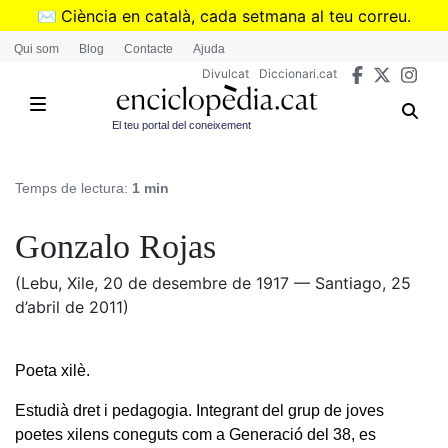
Vés
✉️
Ciència en català, cada setmana al teu correu.
al
➜
Subscriu-te al butlletí de Divulcat
.
Qui som
Blog
Contacte
Ajuda
contingut
Divulcat
Diccionari.cat
El teu portal del coneixement
Temps de lectura:
1 min
Gonzalo Rojas
(Lebu, Xile, 20 de desembre de 1917 — Santiago, 25
d’abril de 2011)
Poeta xilè.
Estudià dret i pedagogia. Integrant del grup de joves
poetes xilens coneguts com a Generació del 38, es