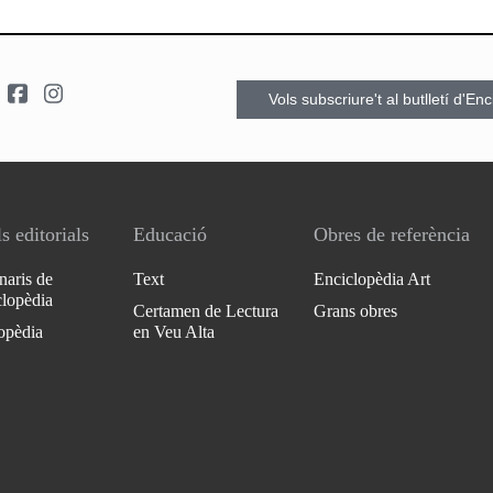
Vols subscriure't al butlletí d'En
s editorials
Educació
Obres de referència
naris de
Text
Enciclopèdia Art
clopèdia
Certamen de Lectura
Grans obres
opèdia
en Veu Alta