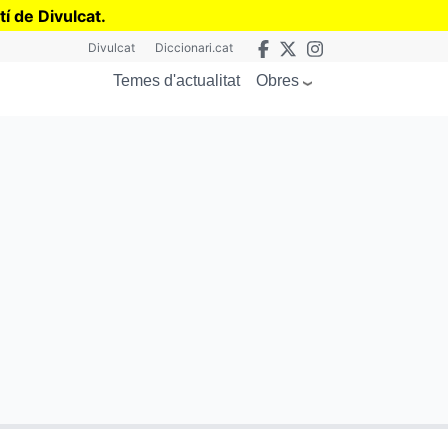
tí de Divulcat
.
Divulcat
Diccionari.cat
Obres
Temes d'actualitat