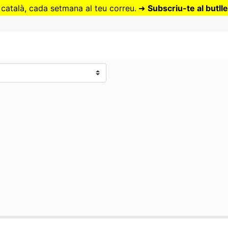
Vés
 català, cada setmana al teu correu.
➜
Subscriu-te al butlle
al
contingut