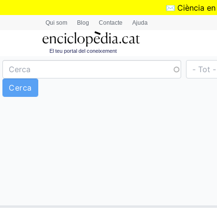
✉️
Ciència en
Qui som
Blog
Contacte
Ajuda
El teu portal del coneixement