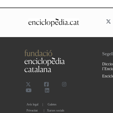
Segell
Diccio
l`Enci
Encicl
Avís legal
Galetes
Privacitat
|
Xarxes socials