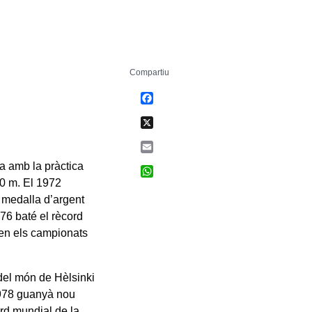
Compartiu
Facebook
X
Email
a amb la pràctica
WhatsApp
00 m. El 1972
a medalla d’argent
76 baté el rècord
 en els campionats
del món de Hèlsinki
1978 guanyà nou
rd mundial de la