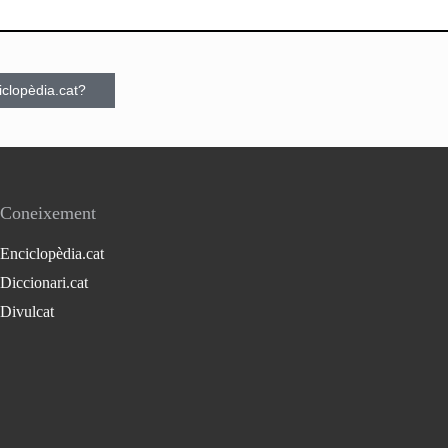
ciclopèdia.cat?
Coneixement
Enciclopèdia.cat
Diccionari.cat
Divulcat