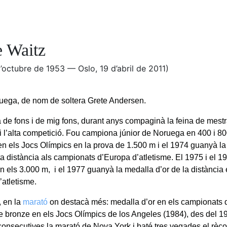
e Waitz
d’octubre de 1953 — Oslo, 19 d’abril de 2011)
ruega, de nom de soltera Grete Andersen.
 de fons i de mig fons, durant anys compaginà la feina de mestr
 i l’alta competició. Fou campiona júnior de Noruega en 400 i 8
 en els Jocs Olímpics en la prova de 1.500 m i el 1974 guanyà l
a distància als campionats d’Europa d’atletisme. El 1975 i el 19
n els 3.000 m, i el 1977 guanyà la medalla d’or de la distància
’atletisme.
, en la
marató
on destacà més: medalla d’or en els campionats 
de bronze en els Jocs Olímpics de los Angeles (1984), des del 
onsecutives la marató de Nova York i baté tres vegades el rèco