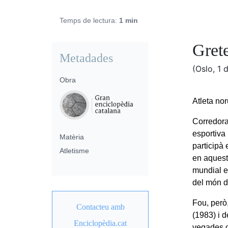
Temps de lectura:
1 min
Gret
Metadades
(Oslo, 1 
Obra
Atleta no
Corredora
esportiva
Matèria
participà
Atletisme
en aquest
mundial e
del món d
Fou, però
Contacteu amb
(1983) i 
Enciclopèdia.cat
vegades c