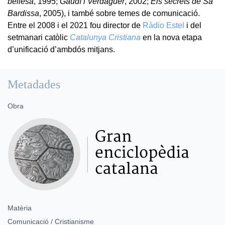
bellesa
, 1995;
Gaudí i Verdaguer
, 2002;
Els secrets de Sa
Bardissa
, 2005), i també sobre temes de comunicació.
Entre el 2008 i el 2021 fou director de
Ràdio Estel
i del
setmanari catòlic
Catalunya Cristiana
en la nova etapa
d’unificació d’ambdós mitjans.
Metadades
Obra
Matèria
Comunicació / Cristianisme