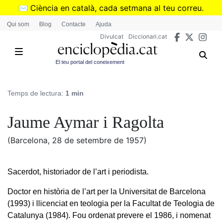
Vés
✉️
Ciència en català, cada setmana al teu correu.
al
➜
Subscriu-te al butlletí de Divulcat
.
Qui som
Blog
Contacte
Ajuda
contingut
Divulcat
Diccionari.cat
El teu portal del coneixement
Temps de lectura:
1 min
Jaume Aymar i Ragolta
(Barcelona, 28 de setembre de 1957)
Sacerdot, historiador de l’art i periodista.
Doctor en història de l’art per la Universitat de Barcelona
(1993) i llicenciat en teologia per la Facultat de Teologia de
Catalunya (1984). Fou ordenat prevere el 1986, i nomenat