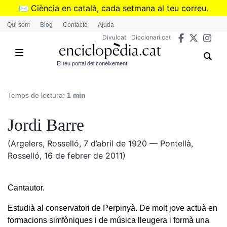
Vés
✉️
Ciència en català, cada setmana al teu correu.
al
➜
Subscriu-te al butlletí de Divulcat
.
Qui som
Blog
Contacte
Ajuda
contingut
Divulcat
Diccionari.cat
El teu portal del coneixement
Temps de lectura:
1 min
Jordi Barre
(Argelers, Rosselló, 7 d’abril de 1920 — Pontellà,
Rosselló, 16 de febrer de 2011)
Cantautor.
Estudià al conservatori de Perpinyà. De molt jove actuà en
formacions simfòniques i de música lleugera i formà una