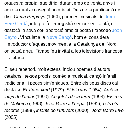
orquestra pròpia, que dirigí durant prop de trenta anys i
amb la qual aconseguí notorietat. Des de la publicació del
disc
Canta Perpinyà
(1963), poemes musicats de
Jordi-
Pere Cerdà
, interpretà i enregistrà sempre en català, i
destacà la seva col·laboració amb el poeta i rapsode
Joan
Cayrol
. Vinculat a la
Nova Cançó
, hom el considera
l’introductor d’aquest moviment a la Catalunya del Nord,
on actuà arreu. També fou invitat a les televisions francesa
i catalana.
El seu repertori, molt extens, inclou poemes d’autors
catalans i textos propis, comèdia musical, cançó infantil i
tradicional, i peces simfòniques. Entre els seus discs cal
destacar
El xiprer verd
(1979),
Si te'n vas
(1984),
Amb la
força de l’amor
(1990),
Angelets de la terra
(1993),
Els reis
de Mallorca
(1993),
Jordi Barre a l’Espai
(1995),
Tots els
records
(1998),
Infants de l’univers
(2000) i
Jordi Barre Live
(2005).