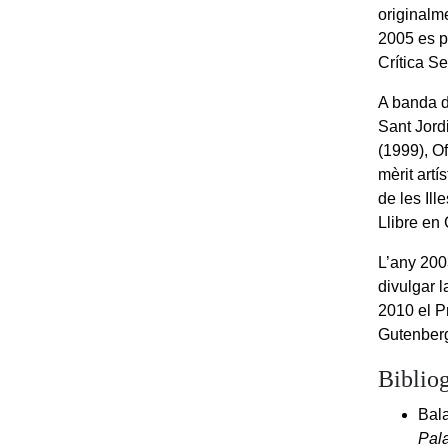
originalm
2005 es p
Crítica Se
A banda d
Sant Jord
(1999), Of
mèrit artí
de les Il
Llibre en 
L’any 200
divulgar l
2010 el P
Gutenberg
Bibliog
Bala
Pala