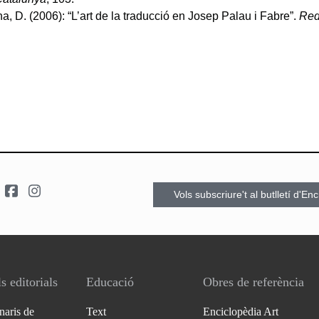
a, D. (2006): “L’art de la traducció en Josep Palau i Fabre”.
Red
.
Vols subscriure't al butlletí d'En
s editorials
Educació
Obres de referència
naris de
Text
Enciclopèdia Art