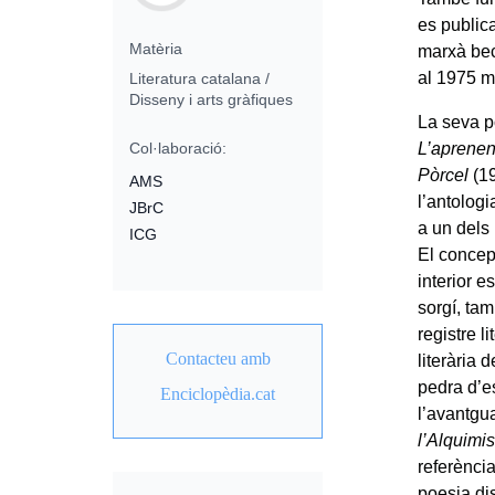
es public
Matèria
marxà beca
al 1975 m
Literatura catalana /
Disseny i arts gràfiques
La seva 
L’aprenen
Col·laboració:
Pòrcel
(1
AMS
l’antolog
JBrC
a un dels 
ICG
El concep
interior e
sorgí, ta
registre l
Contacteu amb
literària 
pedra d’e
Enciclopèdia.cat
l’avantgu
l’Alquimis
referènci
poesia di