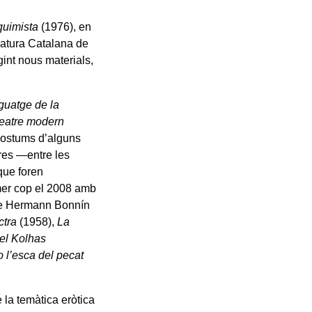
quimista
(1976), en
eratura Catalana de
int nous materials,
nguatge de la
 teatre modern
s costums d’alguns
res —entre les
ue foren
imer cop el 2008 amb
 de Hermann Bonnín
ctra
(1958),
La
uel Kolhas
o l’esca del pecat
 la temàtica eròtica