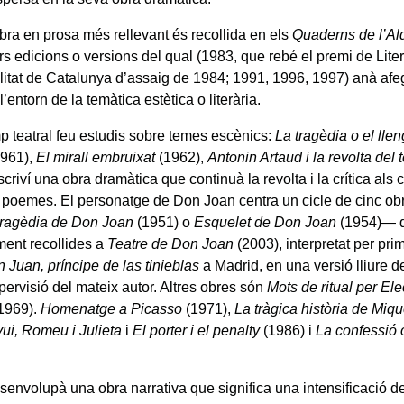
bra en prosa més rellevant és recollida en els
Quaderns de l’Al
ors edicions o versions del qual (1983, que rebé el premi de Lit
litat de Catalunya d’assaig de 1984; 1991, 1996, 1997) anà afeg
’entorn de la temàtica estètica o literària.
p teatral feu estudis sobre temes escènics:
La tragèdia o el lle
961),
El mirall embruixat
(1962),
Antonin Artaud i la revolta del
scriví una obra dramàtica que continuà la revolta i la crítica al
 poemes. El personatge de Don Joan centra un cicle de cinc ob
tragèdia de Don Joan
(1951) o
Esquelet de Don Joan
(1954)— q
ament recollides a
Teatre de Don Joan
(2003), interpretat per pr
 Juan, príncipe de las tinieblas
a Madrid, en una versió lliure
pervisió del mateix autor. Altres obres són
Mots de ritual per Ele
1969).
Homenatge a Picasso
(1971),
La tràgica història de Miq
ui, Romeu i Julieta
i
El porter i el penalty
(1986) i
La confessió 
envolupà una obra narrativa que significa una intensificació de