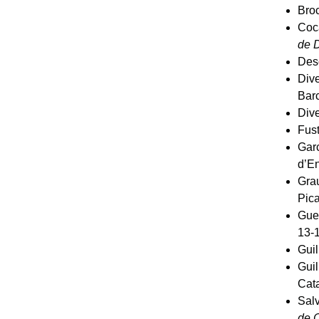
Broc
Coca
de 
Desc
Dive
Bar
Dive
Fust
Garc
d’En
Grau
Pica
Guer
13-
Guil
Guil
Cat
Salv
de 