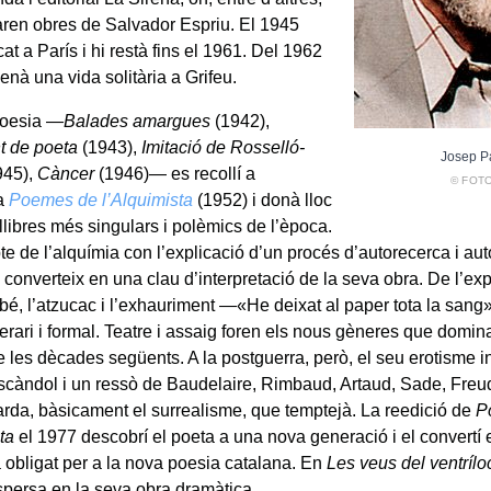
aren obres de Salvador Espriu. El 1945
t a París i hi restà fins el 1961. Del 1962
enà una vida solitària a Grifeu.
poesia —
Balades amargues
(1942),
t de poeta
(1943),
Imitació de Rosselló-
Josep Pa
945),
Càncer
(1946)— es recollí a
© FOT
ia
Poemes de l’Alquimista
(1952) i donà lloc
llibres més singulars i polèmics de l’època.
te de l’alquímia con l’explicació d’un procés d’autorecerca i a
s converteix en una clau d’interpretació de la seva obra. De l’ex
mbé, l’atzucac i l’exhauriment —«He deixat al paper tota la sang
iterari i formal. Teatre i assaig foren els nous gèneres que domin
de les dècades següents. A la postguerra, però, el seu erotisme in
scàndol i un ressò de Baudelaire, Rimbaud, Artaud, Sade, Freu
arda, bàsicament el surrealisme, que temptejà. La reedició de
P
ta
el 1977 descobrí el poeta a una nova generació i el convertí 
a obligat per a la nova poesia catalana. En
Les veus del ventrílo
spersa en la seva obra dramàtica.