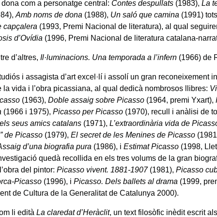
la dona com a personatge central:
Contes despullats
(1983),
La t
84),
Amb noms de dona
(1988),
Un saló que camina
(1991) tots
 capçalera
(1993, Premi Nacional de literatura), al qual seguire
sis d’Ovídia
(1996, Premi Nacional de literatura catalana-narrat
tre d’altres,
Il·luminacions. Una temporada a l’infern
(1966) de 
udiós i assagista d’art excel·lí i assolí un gran reconeixement 
e la vida i l’obra picassiana, al qual dedicà nombrosos llibres:
V
icasso
(1963),
Doble assaig sobre Picasso
(1964, premi Yxart),
a
(1966 i 1975),
Picasso per Picasso
(1970), recull i anàlisi de to
 els seus amics catalans
(1971),
L’extraordinària vida de Picass
” de Picasso
(1979),
El secret de les Menines de Picasso
(1981
Assaig d’una biografia pura
(1986), i
Estimat Picasso
(1998, Llet
nvestigació quedà recollida en els tres volums de la gran biog
l’obra del pintor:
Picasso vivent. 1881-1907
(1981),
Picasso cu
rca-Picasso
(1996), i
Picasso. Dels ballets al drama
(1999, prem
nt de Cultura de la Generalitat de Catalunya 2000).
om li edità
La claredat d’Heràclit
, un text filosòfic inèdit escrit 