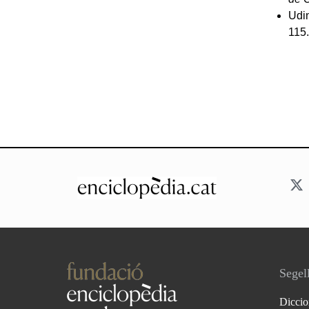
Udin
115
Segell
Diccio