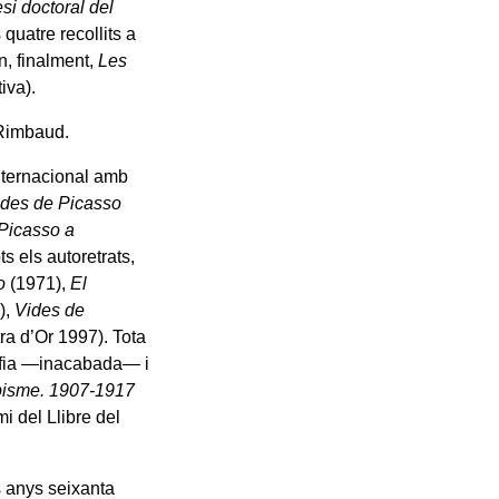
esi doctoral del
 quatre recollits a
n, finalment,
Les
iva).
Rimbaud.
internacional amb
ides de Picasso
Picasso a
ts els autoretrats,
o
(1971),
El
),
Vides de
ra d’Or 1997). Tota
rafia —inacabada— i
bisme. 1907-1917
i del Llibre del
als anys seixanta