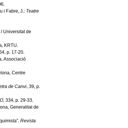
06.
u i Fabre, J.:
Teatre
/ Universitat de
na, KRTU.
64, p. 17-20.
a, Associació
elona, Centre
etra de Canvi
, 39, p.
’O
, 334, p. 29-33.
lona, Generalitat de
lquimista”.
Revista