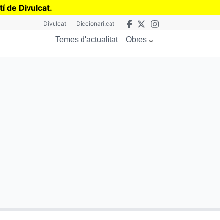
tí de Divulcat
.
Divulcat
Diccionari.cat
Obres
Temes d'actualitat