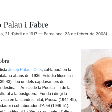
 Palau i Fabre
a, 21 d’abril de 1917 — Barcelona, 23 de febrer de 2008)
obra
rtista
Josep Palau i Oller
, col·laborà en la
talana abans del 1936. Estudià filosofia i
1939-43) i fou un dels capdavanters de
landestina —Amics de la Poesia— i de la
ltural a la postguerra. Fundà i dirigí la
vista en la clandestinitat,
Poesia
(1944-45),
ndador i col·laborador d’
Ariel
(1946-51).
à l’editorial La Sirena, on, entre d’altres,