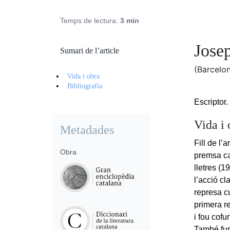
Temps de lectura:
3 min
Josep
Sumari de l’article
(Barcelon
Vida i obra
Bibliografia
Escriptor.
Vida i 
Metadades
Fill de l’a
Obra
premsa ca
lletres (
l’acció c
represa cu
primera re
i fou cofu
També fund