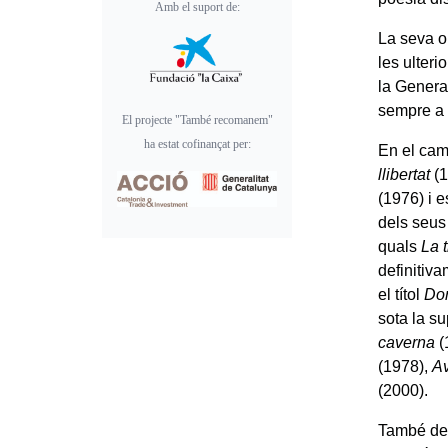
Amb el suport de:
La seva o
les ulteri
la Genera
sempre a l
El projecte "També recomanem"
ha estat cofinançat per:
En el cam
llibertat
(1
(1976) i e
dels seus
quals
La 
definitiv
el títol
Don
sota la su
caverna
(
(1978),
Av
(2000).
També des