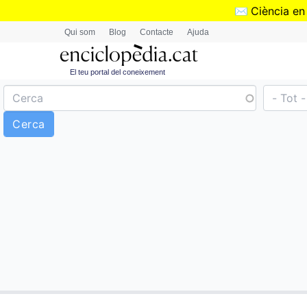
✉️
Ciència en
Qui som
Blog
Contacte
Ajuda
El teu portal del coneixement