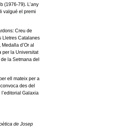
b (1976-79). L’any
 li valgué el premi
ardons: Creu de
s Lletres Catalanes
, Medalla d’Or al
a
per la Universitat
a de la Setmana del
er ell mateix per a
ió convoca des del
l’editorial Galaxia
poètica de Josep