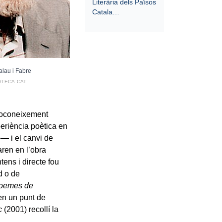
Literària dels Països
Catala…
lau i Fabre
OTECA.CAT
utoconeixement
periència poètica en
»— i el canvi de
aren en l’obra
tens i directe fou
d o de
oemes de
en un punt de
c
(2001) recollí la