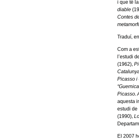
i que té 
diable
(19
Contes de
metamorfo
Traduí, en
Com a est
l’estudi d
(1962),
P
Cataluny
Picasso i
“Guernica
Picasso. 
aquesta i
estudi de 
(1990),
Lo
Departame
El 2007 h