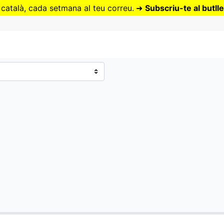
Vés
 català, cada setmana al teu correu.
➜
Subscriu-te al butlle
al
contingut