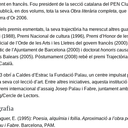
ent en francès. Fou president de la secció catalana del PEN Clu
ublicà, en dos volums, tota la seva
Obra literària completa
, que
rra d’Or 2006.
els premis esmentats, la seva trajectòria ha merescut altres gu
i (1988), Premi Nacional de cultura (1996), Premi d’Honor de le
icial de l’Orde de les Arts i les Lletres del govern francès (2000)
stic de l’Ajuntament de Barcelona (2000) i doctorat
honoris caus
les Balears (2005). Pòstumament (2008) rebé el premi Trajectòri
Català.
3 obrí a Caldes d’Estrac la Fundació Palau, un centre impulsat p
a seva col·lecció d’art. Entre altres iniciatives, aquesta instituc
remi internacional d’assaig Josep Palau i Fabre, juntament amb 
/Cercle de Lectors.
rafia
guer, E. (1995):
Poesia, alquímia i follia. Aproximació a l’obra 
u i Fabre
. Barcelona, PAM.