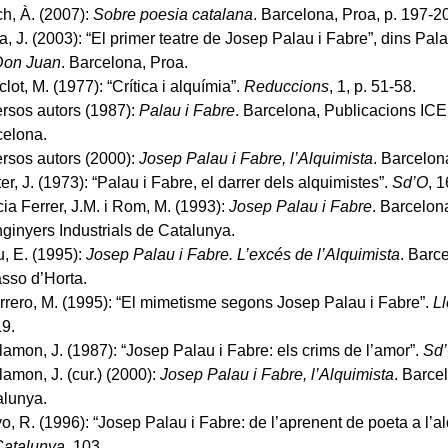
h, À. (2007):
Sobre poesia catalana
. Barcelona, Proa, p. 197-2
, J. (2003): “El primer teatre de Josep Palau i Fabre”, dins Pala
Don Juan
. Barcelona, Proa.
lot, M. (1977): “Crítica i alquímia”.
Reduccions
, 1, p. 51-58.
rsos autors (1987):
Palau i Fabre
. Barcelona, Publicacions ICE 
celona.
rsos autors (2000):
Josep Palau i Fabre, l’Alquimista
. Barcelo
er, J. (1973): “Palau i Fabre, el darrer dels alquimistes”.
Sd’O
, 1
ia Ferrer, J.M. i Rom, M. (1993):
Josep Palau i Fabre
. Barcelon
ginyers Industrials de Catalunya.
, E. (1995):
Josep Palau i Fabre. L’excés de l’Alquimista
. Barc
sso d’Horta.
rero, M. (1995): “El mimetisme segons Josep Palau i Fabre”.
Ll
19.
lamon, J. (1987): “Josep Palau i Fabre: els crims de l’amor”.
Sd
lamon, J. (cur.) (2000):
Josep Palau i Fabre, l’Alquimista
. Barce
alunya.
o, R. (1996): “Josep Palau i Fabre: de l’aprenent de poeta a l’a
Catalunya
, 103.