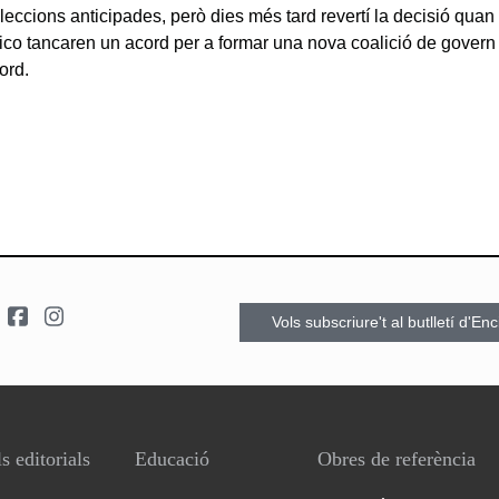
eccions anticipades, però dies més tard revertí la decisió quan l
co tancaren un acord per a formar una nova coalició de govern
ord.
Vols subscriure't al butlletí d'En
s editorials
Educació
Obres de referència