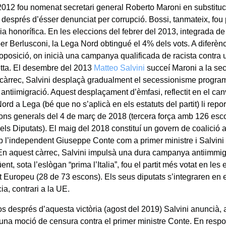
l 2012 fou nomenat secretari general Roberto Maroni en substitu
í després d’ésser denunciat per corrupció. Bossi, tanmateix, fo
a honorífica. En les eleccions del febrer del 2013, integrada de
er Berlusconi, la Lega Nord obtingué el 4% dels vots. A diferènci
’oposició, on inicià una campanya qualificada de racista contra 
tta. El desembre del 2013
Matteo Salvini
succeí Maroni a la sec
 càrrec, Salvini desplaçà gradualment el secessionisme programà
 antiimigració. Aquest desplaçament d’èmfasi, reflectit en el can
rd a Lega (bé que no s’aplicà en els estatuts del partit) li repo
ions generals del 4 de març de 2018 (tercera força amb 126 esc
ls Diputats). El maig del 2018 constituí un govern de coalició
 l’independent Giuseppe Conte com a primer ministre i Salvini
r. En aquest càrrec, Salvini impulsà una dura campanya antiimmig
ent, sota l’eslògan “prima l’Italia”, fou el partit més votat en les 
 Europeu (28 de 73 escons). Els seus diputats s’integraren en el 
a, contrari a la UE.
s després d’aquesta victòria (agost del 2019) Salvini anuncià,
 una moció de censura contra el primer ministre Conte. En respos