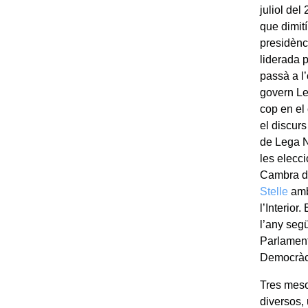
juliol de
que dimit
presidènci
liderada p
passà a l
govern Le
cop en el
el discurs
de Lega No
les elecc
Cambra de
Stelle
amb
l’Interio
l’any segü
Parlament
Democràci
Tres meso
diversos,