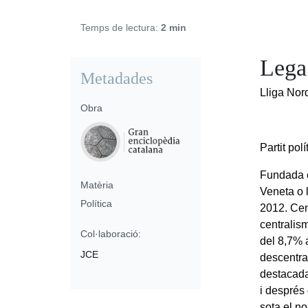
Temps de lectura:
2 min
Lega
Metadades
Lliga Nor
Obra
Partit pol
Fundada e
Matèria
Veneta o
Política
2012. Cen
centralis
Col·laboració:
del 8,7% 
JCE
descentra
destacada
i després 
sota el no