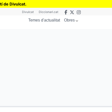
tí de Divulcat
.
Divulcat
Diccionari.cat
Obres
Temes d'actualitat