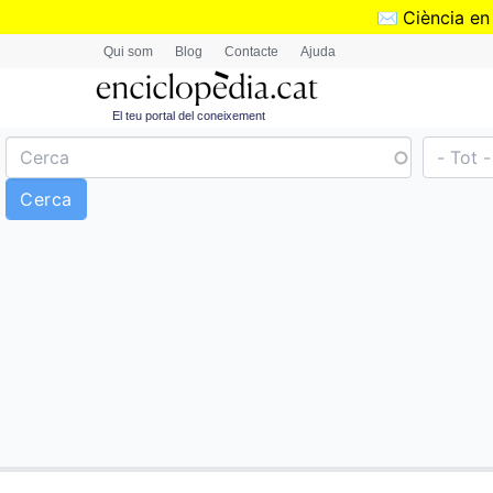
✉️
Ciència en
Qui som
Blog
Contacte
Ajuda
El teu portal del coneixement