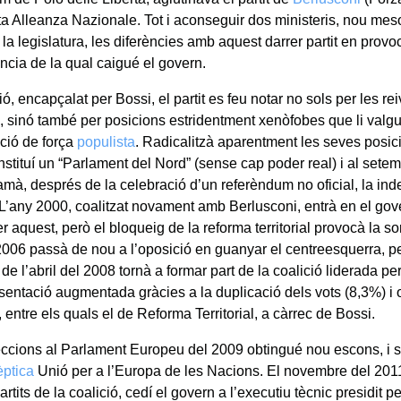
sta Alleanza Nazionale. Tot i aconseguir dos ministeris, nou me
 la legislatura, les diferències amb aquest darrer partit en provoc
cia de la qual caigué el govern.
ió, encapçalat per Bossi, el partit es feu notar no sols per les re
ls, sinó també per posicions estridentment xenòfobes que li valg
ció de força
populista
. Radicalitzà aparentment les seves posic
nstituí un “Parlament del Nord” (sense cap poder real) i al sete
amà, després de la celebració d’un referèndum no oficial, la in
 L’any 2000, coalitzat novament amb Berlusconi, entrà en el gov
er aquest, però el bloqueig de la reforma territorial provocà la so
2006 passà de nou a l’oposició en guanyar el centreesquerra, p
de l’abril del 2008 tornà a formar part de la coalició liderada p
sentació augmentada gràcies a la duplicació dels vots (8,3%) i 
, entre els quals el de Reforma Territorial, a càrrec de Bossi.
eccions al Parlament Europeu del 2009 obtingué nou escons, i s
ptica
Unió per a l’Europa de les Nacions. El novembre del 201
artits de la coalició, cedí el govern a l’executiu tècnic presidit p