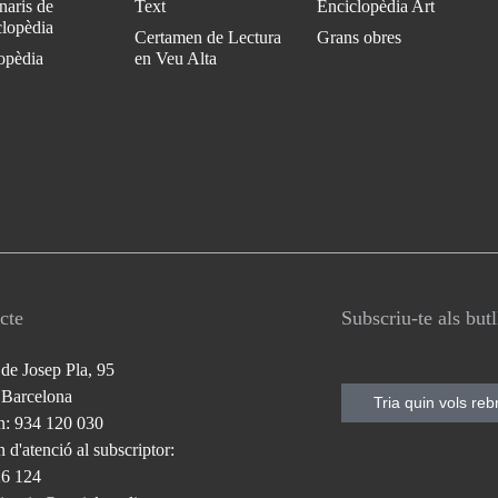
naris de
Text
Enciclopèdia Art
clopèdia
Certamen de Lectura
Grans obres
opèdia
en Veu Alta
cte
Subscriu-te als but
 de Josep Pla, 95
 Barcelona
Tria quin vols reb
n: 934 120 030
 d'atenció al subscriptor:
26 124