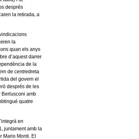
sos després
aren la retirada, a
ivindicacions
ueren la
ions quan els anys
mbre d’aquest darrer
dependència de la
ern de centredreta
rtida del govern el
erò després de les
er Berlusconi amb
obtingué quatre
’integrà en
1, juntament amb la
er Mario Monti. El