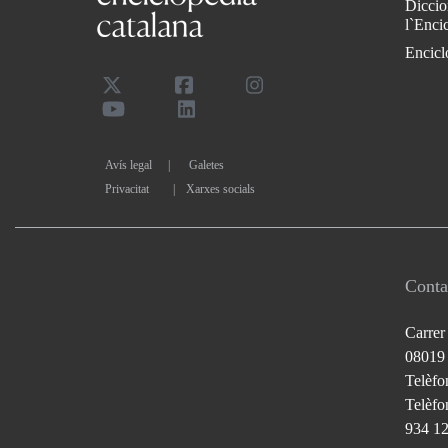
Diccio
l`Enci
Encicl
Avís legal
Galetes
Privacitat
|
Xarxes socials
Conta
Carrer
08019
Telèfo
Telèfon
934 1