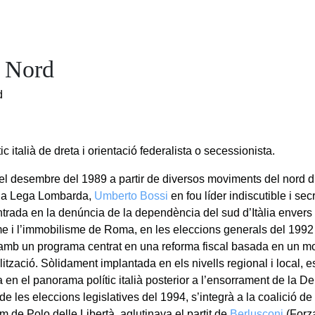
 Nord
d
ític italià de dreta i orientació federalista o secessionista.
l desembre del 1989 a partir de diversos moviments del nord d’
 la Lega Lombarda,
Umberto Bossi
en fou líder indiscutible i secr
trada en la denúncia de la dependència del sud d’Itàlia envers e
me i l’immobilisme de Roma, en les eleccions generals del 1992
amb un programa centrat en una reforma fiscal basada en un mod
lització. Sòlidament implantada en els nivells regional i local,
 en el panorama polític italià posterior a l’ensorrament de la D
de les eleccions legislatives del 1994, s’integrà a la coalició de
m de Polo delle Libertà, aglutinava el partit de
Berlusconi
(Forza 