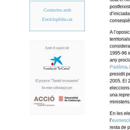
postfeixi
Contacteu amb
d’iniciada
Enciclopèdia.cat
conseqüèn
A l’oposic
territoria
considera
Amb el suport de:
1995-96 i
any procl
Padània
.
presidit p
2005. El 
El projecte "També recomanem"
eleccions 
ha estat cofinançat per:
una repre
ministeris
En les el
l’
euroescè
resta de p