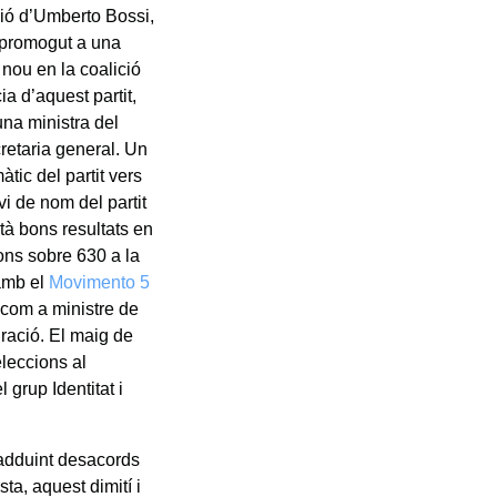
ció d’Umberto Bossi,
u promogut a una
 nou en la coalició
a d’aquest partit,
una ministra del
retaria general. Un
tic del partit vers
vi de nom del partit
rtà bons resultats en
ons sobre 630 a la
 amb el
Movimento 5
 com a ministre de
ració. El maig de
eleccions al
grup Identitat i
 adduint desacords
ta, aquest dimití i