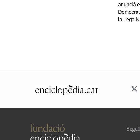
anuncià el
Democrati
la Lega N
Segell