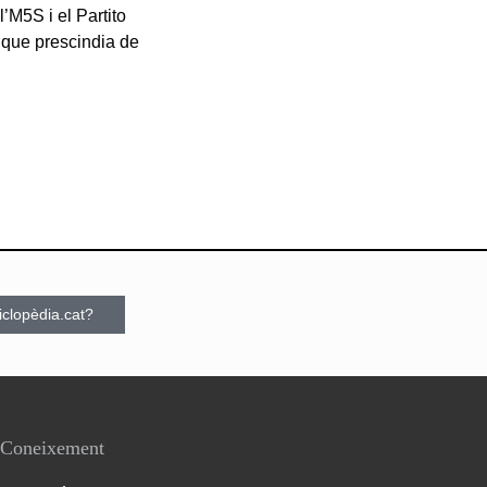
’M5S i el Partito
 que prescindia de
ciclopèdia.cat?
Coneixement