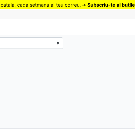
Vés
 català, cada setmana al teu correu.
➜
Subscriu-te al butlle
al
contingut