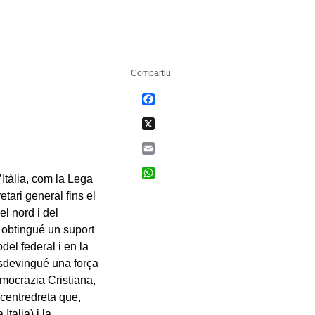
Compartiu
Facebook
X
Email
WhatsApp
Itàlia, com la Lega
etari general fins el
l nord i del
 obtingué un suport
el federal i en la
 esdevingué una força
emocrazia Cristiana,
 centredreta que,
Italia) i la