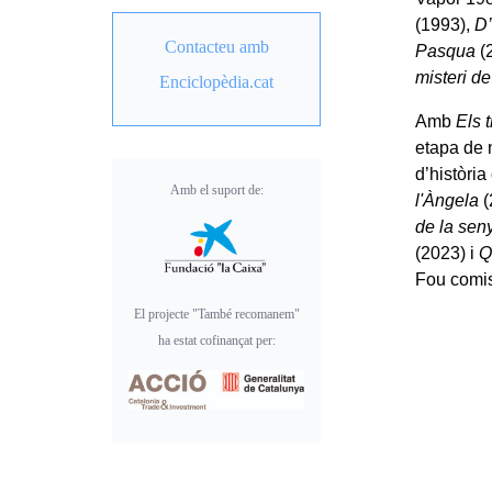
(1993),
D’
Contacteu amb
Pasqua
(
misteri d
Enciclopèdia.cat
Amb
Els t
etapa de 
d’històri
Amb el suport de:
l'Àngela
(
de la sen
(2023) i
Q
Fou comis
El projecte "També recomanem"
ha estat cofinançat per: