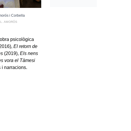
morós i Corbella
 LL. AMORÓS
obra psicològica
2016),
El retorn de
es
(2019),
Els nens
s vora el Tàmesi
i narracions.