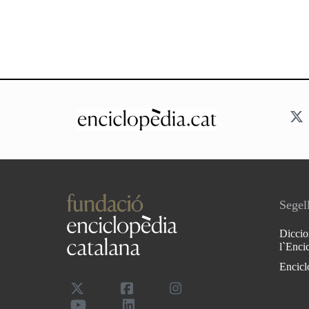
Segell
Diccio
l`Enci
Encicl