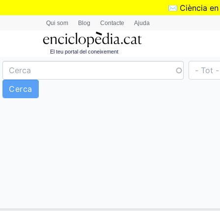
✉️
Ciència en
Qui som
Blog
Contacte
Ajuda
El teu portal del coneixement