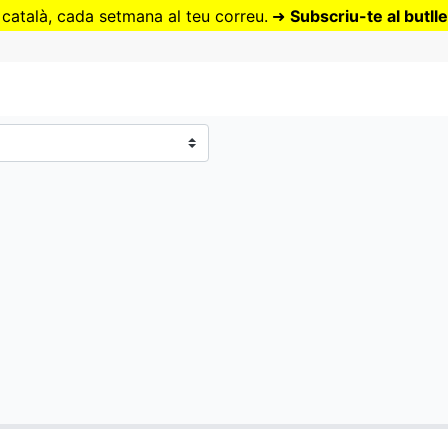
Vés
 català, cada setmana al teu correu.
➜
Subscriu-te al butlle
al
contingut