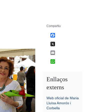
Compartiu
Facebook
X
Email
WhatsApp
Enllaços
externs
Web oficial de Maria
Lluïsa Amorós i
Corbella