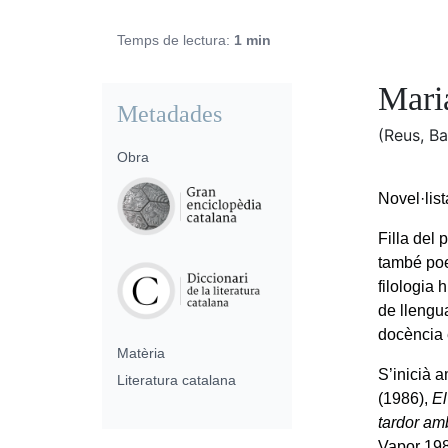
Temps de lectura:
1 min
Mari
Metadades
(Reus, B
Obra
Novel·list
Filla del
també po
filologia 
de llengua
docència 
Matèria
S’inicià 
Literatura catalana
(1986),
El
tardor a
Vapor 19