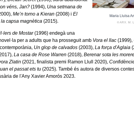
on véns, Jan?
(1994),
Una setmana de
2000),
Me’n torno a Kieran
(2008) i
El
Maria Lluïsa A
e la capsa magnètica
(2015).
© ARX. M.
il·lers de Mostar
(1996) endegà una
novel·la per a adults que ha prosseguit amb
Vora el llac
(1999), 
a contemporània,
Un glop de calvados
(2003),
La força d'Aglaia
(
2017),
La casa de Rose Warren
(2018),
Berenar sota les morer
yora Zlatin
(2021, finalista premi Ramon Llull 2020),
Confidèncie
uan el passat ets tu
(2025). També és autora de diversos contes 
sària de l'Any Xavier Amorós 2023.