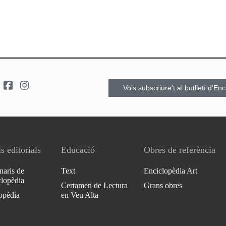
Vols subscriure't al butlletí d'En
s editorials
Educació
Obres de referència
naris de
Text
Enciclopèdia Art
clopèdia
Certamen de Lectura
Grans obres
opèdia
en Veu Alta