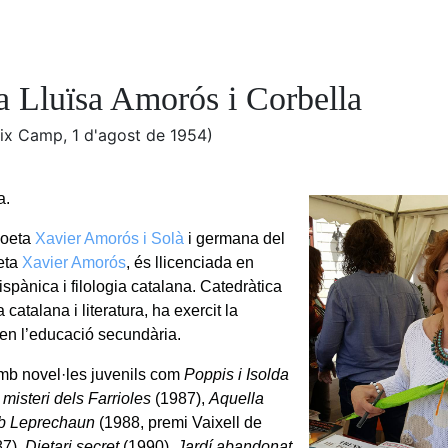
a Lluïsa Amorós i Corbella
aix Camp, 1 d'agost de 1954)
a.
 poeta
Xavier Amorós i Solà
i germana del
eta
Xavier Amorós
, és llicenciada en
hispànica i filologia catalana. Catedràtica
 catalana i literatura, ha exercit la
en l’educació secundària.
amb novel·les juvenils com
Poppis i Isolda
 misteri dels Farrioles
(1987),
Aquella
mb Leprechaun
(1988, premi Vaixell de
87),
Dietari secret
(1990),
Jardí abandonat