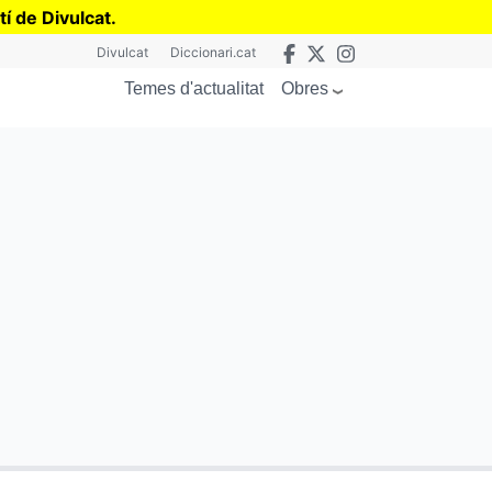
tí de Divulcat
.
Divulcat
Diccionari.cat
Obres
Temes d'actualitat