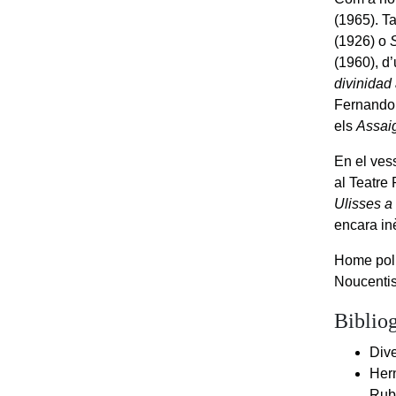
(1965). T
(1926) o
(1960), d’
divinidad
Fernando 
els
Assai
En el ves
al Teatre
Ulisses a 
encara in
Home poli
Noucenti
Bibliog
Dive
Her
Rub