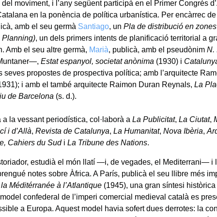
 del moviment, i l’any següent participà en el Primer Congrés d
atalana en la ponència de política urbanística. Per encàrrec de l
icà, amb el seu germà
Santiago
, un
Pla de distribució en zones d
 Planning)
, un dels primers intents de planificació territorial a 
n. Amb el seu altre germà,
Marià
, publicà, amb el pseudònim
N.
 Muntaner—,
Estat espanyol, societat anònima
(1930) i
Cataluny
es seves propostes de prospectiva política; amb l’arquitecte R
1931); i amb el també arquitecte Raimon Duran Reynals,
La Pla
tiu de Barcelona
(s. d.).
 a la vessant periodística, col·laborà a
La Publicitat
,
La Ciutat
,
í i d’Allà
,
Revista de Catalunya
,
La Humanitat
,
Nova Ibèria
,
Arq
e,
Cahiers du Sud
i
La Tribune des Nations
.
oriador, estudià el món llatí —i, de vegades, el Mediterrani— i l
 prengué notes sobre Àfrica. A París, publicà el seu llibre més im
 la Méditérranée à l’Atlantique
(1945), una gran síntesi històrica 
 model confederal de l’imperi comercial medieval català es pres
sible a Europa. Aquest model havia sofert dues derrotes: la con