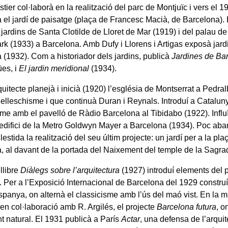
ier col·laborà en la realització del parc de Montjuïc i vers el 1
 el jardí de paisatge (plaça de Francesc Macià, de Barcelona).
s jardins de Santa Clotilde de Lloret de Mar (1919) i del palau d
ark (1933) a Barcelona. Amb Dufy i Llorens i Artigas exposà jard
 (1932). Com a historiador dels jardins, publicà
Jardines de Ba
ües, i
El jardin meridional
(1934).
itecte planejà i inicià (1920) l’església de Montserrat a Pedral
nelleschisme i que continuà Duran i Reynals. Introduí a Catalun
sme amb el pavelló de Ràdio Barcelona al Tibidabo (1922). Influï
l’edifici de la Metro Goldwyn Mayer a Barcelona (1934). Poc aba
estida la realització del seu últim projecte: un jardí per a la pl
, al davant de la portada del Naixement del temple de la Sagra
llibre
Diàlegs sobre l’arquitectura
(1927) introduí elements del
. Per a l’Exposició Internacional de Barcelona del 1929 construí 
spanya, on alternà el classicisme amb l’ús del maó vist. En la 
 en col·laboració amb R. Argilés, el projecte
Barcelona futura
, o
t natural. El 1931 publicà a París
Actar
, una defensa de l’arquit