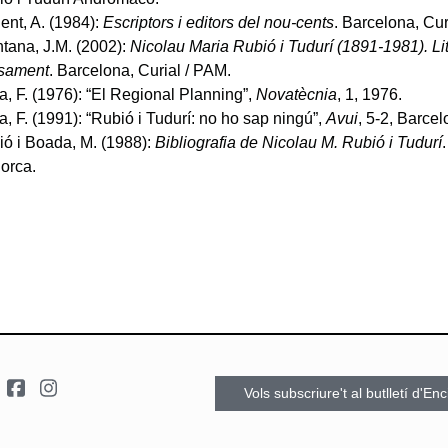
nt, A. (1984):
Escriptors i editors del nou-cents
. Barcelona, Cur
tana, J.M. (2002):
Nicolau Maria Rubió i Tudurí (1891-1981). Lit
sament
. Barcelona, Curial / PAM.
, F. (1976): “El Regional Planning”,
Novatècnia
, 1, 1976.
, F. (1991): “Rubió i Tudurí: no ho sap ningú”,
Avui
, 5-2, Barce
ó i Boada, M. (1988):
Bibliografia de Nicolau M. Rubió i Tudurí
orca.
Vols subscriure't al butlletí d'En