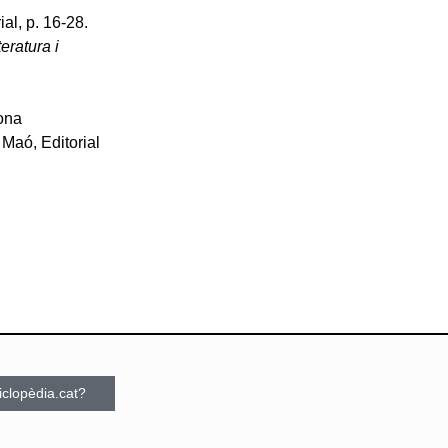
ial, p. 16-28.
eratura i
lona
. Maó, Editorial
ciclopèdia.cat?