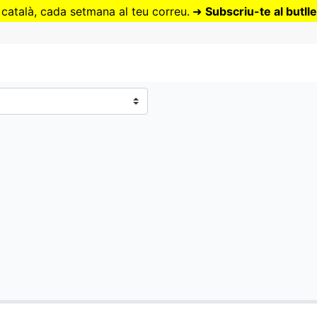
Vés
 català, cada setmana al teu correu.
➜
Subscriu-te al butlle
al
contingut