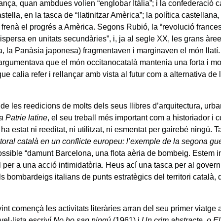
rança, quan ambdues volien
“
englobar Itàlia
”
; i la confederació
stella, en la tasca de
“
llatinitzar Amèrica
”
; la política castellana,
a, frenà el progrés a Amèrica. Segons Rubió, la
“
revolució frances
dispersa en unitats secundàries
”
, i, ja al segle XX, les grans àr
, la Panàsia japonesa) fragmentaven i marginaven el món llatí.
argumentava que el món occitanocatalà mantenia una forta i mod
que calia refer i rellançar amb vista al futur com a alternativa de 
de les reedicions de molts dels seus llibres d’arquitectura, urba
a Patrie latine
, el seu treball més important com a historiador i
o ha estat ni reeditat, ni utilitzat, ni esmentat per gairebé ningú.
litoral català en un conflicte europeu: l’exemple de la segona gu
ossible
“
damunt Barcelona, una flota aèria de bombeig. Estem i
il per a una acció intimidatòria. Heus ací una tasca per al gove
ls bombardeigs italians de punts estratègics del territori català, 
int començà les activitats literàries arran del seu primer viatge a
el·lista escriví
No ho sap ningú
(1961) i
Un crim abstracte, o El