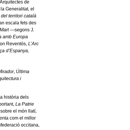
’Arquitectes de
a Generalitat, el
el territori català
gran escala fets des
 Mart
—segons J.
a amb Europa
amon Reventós,
L’Arc
ça d’Espanya,
Mirador
,
Última
uitectura i
a història dels
portant,
La Patrie
sobre el món llatí,
enta com el millor
federació occitana,