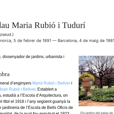
lau Maria Rubió i Tudurí
pseud.)
norca, 5 de febrer de 1891 — Barcelona, 4 de maig de 198
, dissenyador de jardins, urbanista i
obra
general d’enginyers
Marià Rubió i Bellver
i
Joan Rubió i Bellver
. Establert a
, estudià a l’Escola d’Arquitectura, on
l títol el 1916 i l’any següent guanyà la
 jardineria de l’Escola de Bells Oficis de
Els jardins del palau d
unitat, de la qual fou expulsat el 1923