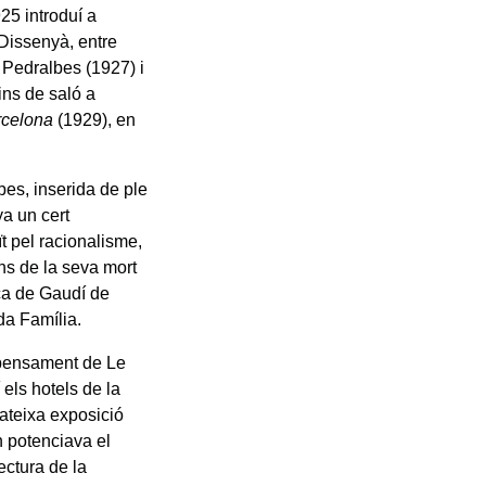
925 introduí a
 Dissenyà, entre
e Pedralbes (1927) i
ins de saló a
rcelona
(1929), en
bes, inserida de ple
ya un cert
t pel racionalisme,
ns de la seva mort
aça de Gaudí de
da Família.
 pensament de Le
els hotels de la
mateixa exposició
n potenciava el
ectura de la