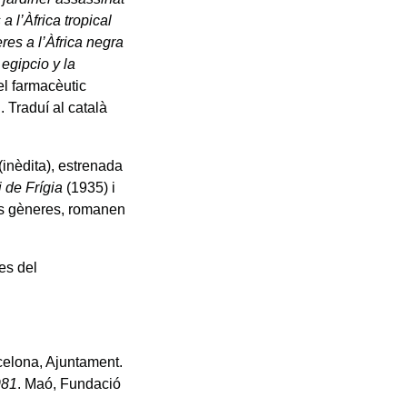
a l’Àfrica tropical
res a l’Àfrica negra
 egipcio y la
el farmacèutic
 Traduí al català
(inèdita), estrenada
i de Frígia
(1935) i
sos gèneres, romanen
es del
celona, Ajuntament.
981
. Maó, Fundació