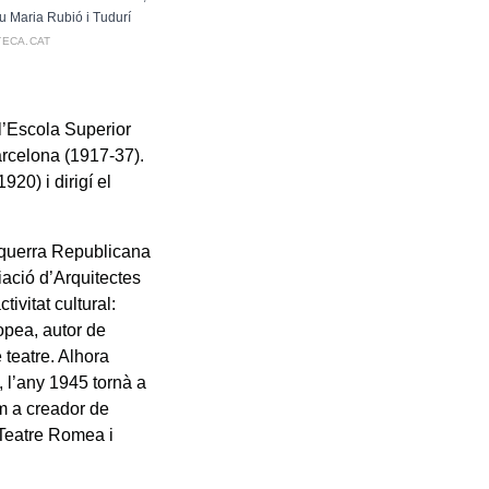
u Maria Rubió i Tudurí
TECA.CAT
 l’Escola Superior
Barcelona (1917-37).
920) i dirigí el
squerra Republicana
ació d’Arquitectes
ivitat cultural:
ropea, autor de
 teatre. Alhora
 l’any 1945 tornà a
om a creador de
 Teatre Romea i