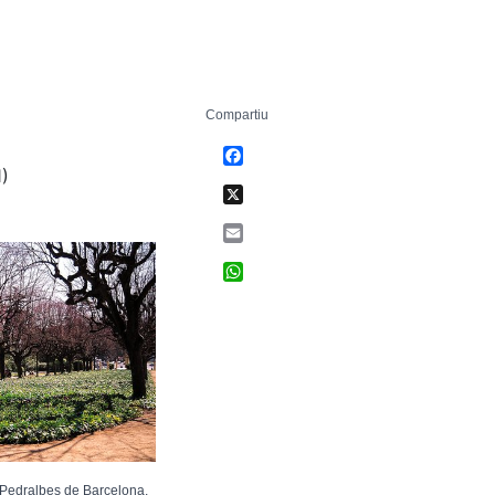
Compartiu
Facebook
1)
X
Email
WhatsApp
e Pedralbes de Barcelona,