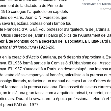
dissenyats per Nicola
eniment de la dictadura de Primo de
© FOTO
l 1915 conegué l’arquitecte en cap dels
rdins de París, Jean C.N. Forestier, que
la seva trajectòria professional i també fou
de Francesc d’A. Galí. Fou professor d’arquitectura de jardins a
 Oficis i director de jardins i parcs públics de l’Ajuntament de 
rià de Montoliu com a secretari de la societat La Ciutat-Jardí (1
acional d’Horticultura
(1923-26).
à en la creació d’Acció Catalana, però després s’aproximà a E
nya. El 1936 formà part de la Comissió d’Urbanisme de l’Associ
ya. El 1937 s’autoexilià a París, on desenvolupà una intensa act
de teatre clàssic espanyol al francès, articulista a la premsa eu
 assaigs literaris, redactor d’un manual de caça i autor d’obres de
col·laborant a la premsa catalana. Desposseït dels seus càrrecs,
 on inicià una gran tasca com a arquitecte privat i, sobretot, c
articulars. Durant la seva darrera època professional, reformà el
el premi FAD del 1977.