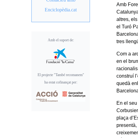
Amb Forest
Enciclopèdia.cat
Catalunya
altres, el
el Turó P
Barcelona
Amb el suport de:
tres lleng
Com a arqu
en el bru
racionali
El projecte "També recomanem"
construí 
ha estat cofinançat per:
quedà enll
Barcelona
En el seu 
Corbusier
plaça d’E
presentà,
creixemen