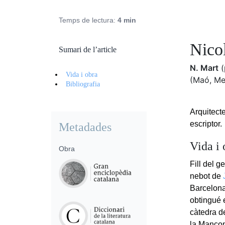
Temps de lectura:
4 min
Nico
Sumari de l’article
N. Mart
(
Vida i obra
(Maó, Me
Bibliografia
Arquitecte
escriptor.
Metadades
Vida i 
Obra
Fill del 
nebot de
Barcelona
obtingué e
càtedra de
la Mancom