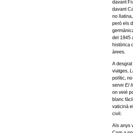
davant F
davant Ca
no llatin
però els 
germànica
del 1945 
històrica 
àrees.
A desgrat 
viatges,
L
polític, n
servir
El 
on veié p
blanc fàc
vaticinà e
civil.
Als anys v
Com a nov