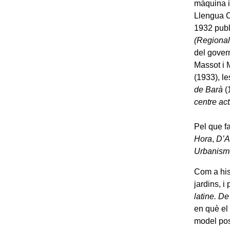
màquina i
Llengua C
1932 publ
(Regional
del gover
Massot i
(1933), l
de Barà
(
centre ac
Pel que fa
Hora
,
D’Ac
Urbanism
Com a hist
jardins, i
latine. De
en què el
model pos