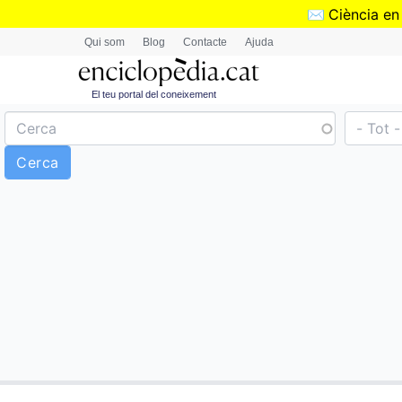
✉️
Ciència en
Qui som
Blog
Contacte
Ajuda
El teu portal del coneixement