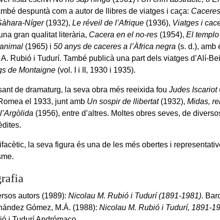
ambé despuntà com a autor de llibres de viatges i caça:
Caceres 
Sàhara-Níger
(1932),
Le réveil de l’Afrique
(1936),
Viatges i cace
una gran qualitat literària,
Cacera en el no-res
(1954),
El templo
 animal
(1965) i
50 anys de caceres a l’Àfrica negra
(s. d.), amb 
A. Rubió i Tudurí. També publicà una part dels viatges d’Alí-Bei.
gs de Montaigne
(vol. I i II, 1930 i 1935).
sant de dramaturg, la seva obra més reeixida fou
Judes Iscariot
 Romea el 1933, junt amb
Un sospir de llibertat
(1932),
Midas, re
l’Argòlida
(1956), entre d’altres. Moltes obres seves, de diver
èdites.
facètic, la seva figura és una de les més obertes i representativ
sme.
rafia
rsos autors (1989):
Nicolau M. Rubió i Tudurí (1891-1981)
. Bar
nández Gómez, M.Á. (1988):
Nicolau M. Rubió i Tudurí, 1891-1
ió i Tudurí Andrómaco.