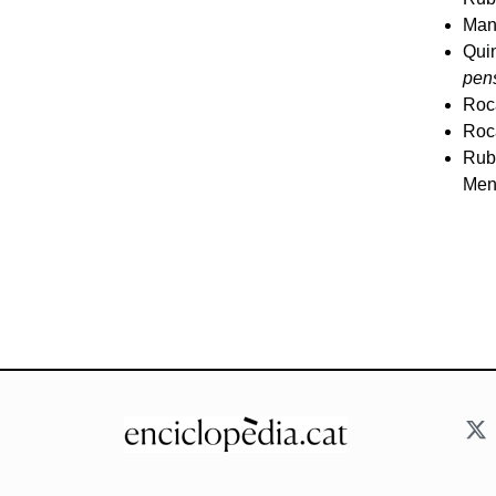
Mane
Quin
pen
Roca
Roca
Rubi
Men