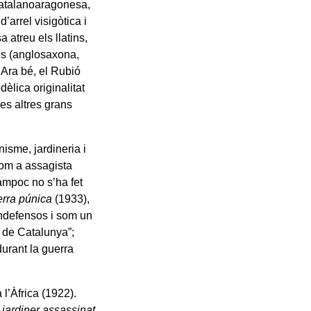
 catalanoaragonesa,
 d’arrel visigòtica i
a atreu els llatins,
ees (anglosaxona,
 Ara bé, el Rubió
èlica originalitat
les altres grans
nisme, jardineria i
 com a assagista
 Tampoc no s’ha fet
erra púnica
(1933),
ndefensos i som un
rn de Catalunya
”
;
durant la guerra
 l’Àfrica (1922).
 jardiner assassinat