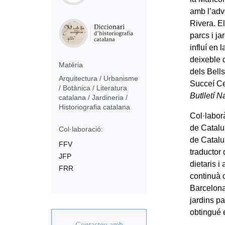
amb l’adv
Rivera. E
parcs i ja
influí en 
deixeble 
Matèria
dels Bells
Arquitectura / Urbanisme
Succeí Ceb
/ Botànica / Literatura
Butlletí N
catalana / Jardineria /
Historiografia catalana
Col·labor
de Catalu
Col·laboració:
de Catalun
FFV
traductor 
JFP
dietaris i
FRR
continuà 
Barcelona,
jardins p
obtingué 
Contacteu amb