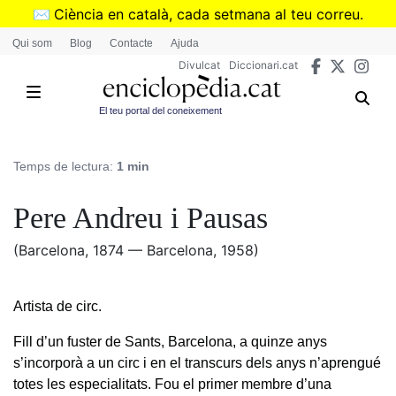
Vés
✉️
Ciència en català, cada setmana al teu correu.
al
➜
Subscriu-te al butlletí de Divulcat
.
Qui som
Blog
Contacte
Ajuda
contingut
Divulcat
Diccionari.cat
El teu portal del coneixement
Temps de lectura:
1 min
Pere Andreu i Pausas
(Barcelona, 1874 — Barcelona, 1958)
Artista de circ.
Fill d’un fuster de Sants, Barcelona, a quinze anys
s’incorporà a un circ i en el transcurs dels anys n’aprengué
totes les especialitats. Fou el primer membre d’una