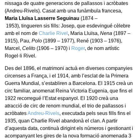
nissaga de quatre generacions de pallassos i acròbates
(Andreu-Rivels). Casat amb una funàmbula francesa,
Maria Lluïsa Lasserre Seguinau
(1874 –
1953), tingueren sis fills: Josep, que esdevingué cèlebre
amb el nom de
Charlie Rivel
, Maria Lluïsa,
Nena
(1897 –
1915), Pau,
Polo
(1899 – 1977), René (1903 – 1976),
Marcel,
Celito
(1906 – 1970) i
Roger
, de nom artístic
Rogel·li Rivel.
Des del 1896, el matrimoni actuà en diverses companyies
circenses a França, i el 1914, amb l’esclat de la Primera
Guerra Mundial, s’establiren a Barcelona. El 1915 creà un
circ familiar, anomenat Reina Victoria Eugenia, que fins el
1922 recorregué l’Estat espanyol. El 1920 creà una
atracció de circ de renom mundial, el trio de pallassos i
acròbates
Andreu-Rivels
, executada pels seus fills fins el
1935, quan Charlie Rivel abandonà el clan. A partir
d’aquesta data, continuà dirigint els números i gestionant i
acompanyant les gires de la nova formació anomenada 3