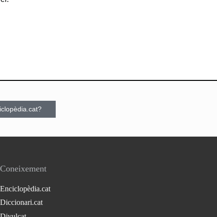
ciclopèdia.cat?
Coneixement
Enciclopèdia.cat
Diccionari.cat
Divulcat