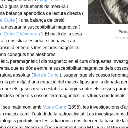
nà alguns instruments de mesura i
na balança aperiòdica de lectura directa (
e Curie
) i una balança de torsió
 a mesurar la susceptibilitat magnètica (
Pierr
de Curie-Chéveneau
). El nucli de la seva
© FOTO
ral consistia a estudiar si hi havia cap
ransició entre els tres estadis magnètics
èria coneguts fins aleshores:
ètic, paramagnètic i diamagnètic; en el curs d’aquestes investi
nversa que es dóna entre la susceptibilitat magnètica dels cosso
eratura absoluta (
llei de Curie
), suggerí que els cossos ferroma
crits per mitjà d’una equació del mateix tipus que la donada pe
criure els gasos reals i establí analogies entre els cossos param
ectes i entre els cossos ferromagnètics i els fluids condensats.
del seu matrimoni amb
Marie Curie
(1895), les investigacions d’a
n mateix camí, l’estudi de la radioactivitat. Les investigacions 
siològics produïts per les radiacions constitueixen la base de la
ebé el premi Nobel de física juntament amb M.Curie i H.Becquer