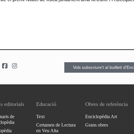
Vols subscriure't al butlletí d'En
s editorials
Educació
Obres de referència
naris de
Text
Enciclopèdia Art
clopèdia
Certamen de Lectura
Grans obres
opèdia
en Veu Alta