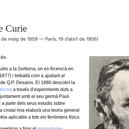
e Curie
5 de maig de 1859 — París, 19 d’abril de 1906)
cès.
udis a la Sorbona, on es llicencià en
1877) i treballà com a ajudant al
i de Q.P. Desains. El 1880 descobrí la
ricitat
a través d’experiments duts a
juntament amb el seu germà Paul-
 a partir dels seus estudis sobre
ra cristal·lina elaborà una teoria general
tria aplicable a tots els fenòmens físics.
investigar a fons el
magnetisme
,