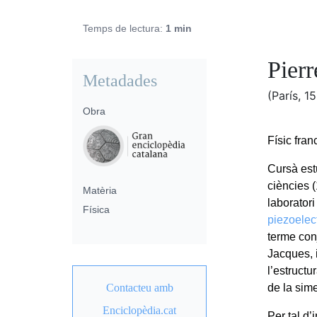
Temps de lectura:
1 min
Pierr
Metadades
(París, 1
Obra
Físic fran
Cursà est
ciències (
Matèria
laborator
Física
piezoelect
terme con
Jacques, i
l’estructu
Contacteu amb
de la sime
Enciclopèdia.cat
Per tal d’