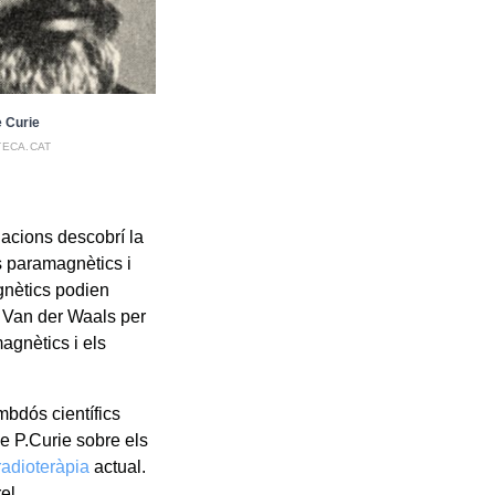
e Curie
TECA.CAT
gacions descobrí la
s paramagnètics i
gnètics podien
r Van der Waals per
agnètics i els
mbdós científics
de P.Curie sobre els
radioteràpia
actual.
el.