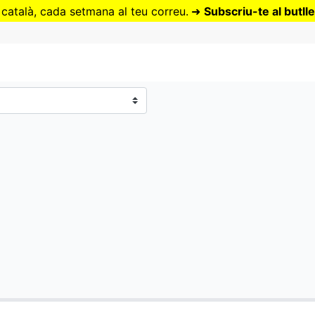
Vés
 català, cada setmana al teu correu.
➜
Subscriu-te al butlle
al
contingut