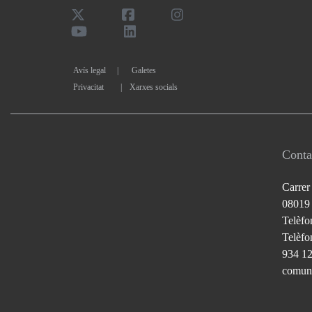
Avís legal
Galetes
Privacitat
|
Xarxes socials
Conta
Carrer
08019
Telèfo
Telèfon
934 1
comuni