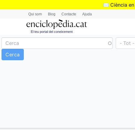
✉️
Ciència en
Qui som
Blog
Contacte
Ajuda
El teu portal del coneixement