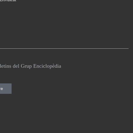
lletins del Grup Enciclopèdia
re