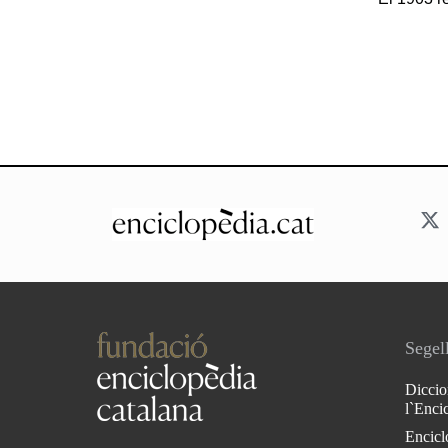
Segell
Diccio
l`Enci
Encicl