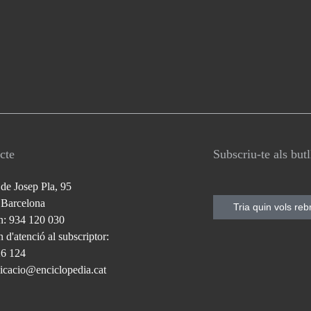
cte
Subscriu-te als but
 de Josep Pla, 95
 Barcelona
Tria quin vols reb
n: 934 120 030
 d'atenció al subscriptor:
26 124
cacio@enciclopedia.cat