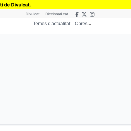
tí de Divulcat
.
Divulcat
Diccionari.cat
Obres
Temes d'actualitat