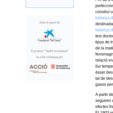
perfeccio
construí u
balança d
Amb el suport de:
destinada
balança 
tesi docto
tipus de t
de la mat
El projecte "També recomanem"
ferromagn
ha estat cofinançat per:
relació i
llur temp
ésser des
tal de des
gasos perf
A partir 
seguiren u
efectes fi
El 1903 r