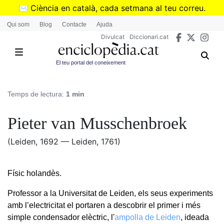
Vés
✉️
Ciència en català, cada setmana al teu correu.
al
➜
Subscriu-te al butlletí de Divulcat
.
Qui som
Blog
Contacte
Ajuda
contingut
Divulcat
Diccionari.cat
El teu portal del coneixement
Temps de lectura:
1 min
Pieter van Musschenbroek
(Leiden, 1692 — Leiden, 1761)
Físic holandès.
Professor a la Universitat de Leiden, els seus experiments
amb l’electricitat el portaren a descobrir el primer i més
simple condensador elèctric, l'
ampolla de Leiden
, ideada