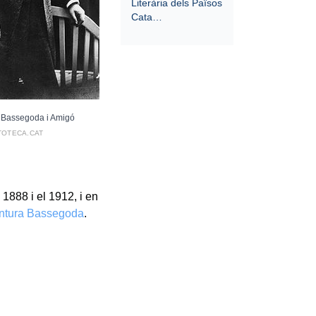
Literària dels Països
Cata…
 Bassegoda i Amigó
TOTECA.CAT
1888 i el 1912, i en
ntura Bassegoda
.