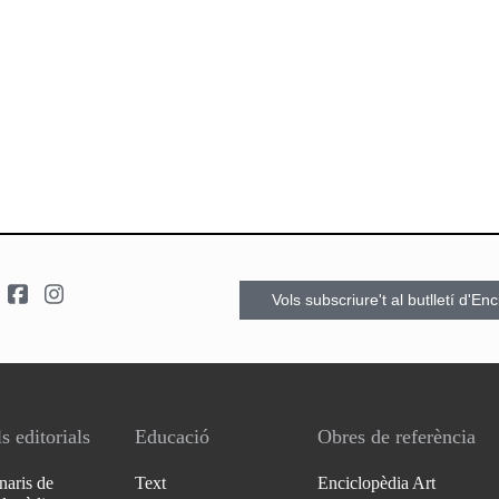
Vols subscriure't al butlletí d'En
s editorials
Educació
Obres de referència
naris de
Text
Enciclopèdia Art