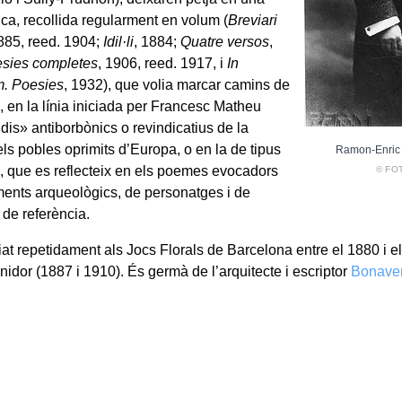
ica, recollida regularment en volum (
Breviari
1885, reed. 1904;
Idil·li
, 1884;
Quatre versos
,
sies completes
, 1906, reed. 1917, i
In
. Poesies
, 1932), que volia marcar camins de
, en la línia iniciada per Francesc Matheu
dis» antiborbònics o revindicatius de la
dels pobles oprimits d’Europa, o en la de tipus
Ramon-Enric
, que es reflecteix en els poemes evocadors
© FO
nts arqueològics, de personatges i de
 de referència.
at repetidament als Jocs Florals de Barcelona entre el 1880 i el 
nidor (1887 i 1910). És germà de l’arquitecte i escriptor
Bonave