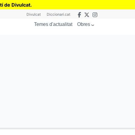
tí de Divulcat
.
Divulcat
Diccionari.cat
Obres
Temes d'actualitat