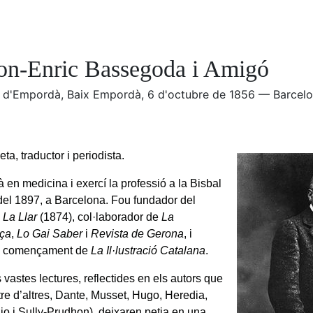
n-Enric Bassegoda i Amigó
al d'Empordà, Baix Empordà, 6 d'octubre de 1856 — Barcelon
ta, traductor i periodista.
 en medicina i exercí la professió a la Bisbal
r del 1897, a Barcelona. Fou fundador del
i
La Llar
(1874), col·laborador de
La
ça
,
Lo Gai Saber
i
Revista de Gerona
, i
al començament de
La Il·lustració Catalana
.
vastes lectures, reflectides en els autors que
tre d’altres, Dante, Musset, Hugo, Heredia,
o i Sully-Prudhon), deixaren petja en una