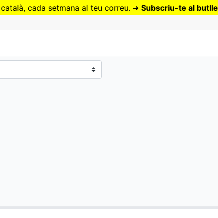
Vés
 català, cada setmana al teu correu.
➜
Subscriu-te al butlle
al
contingut