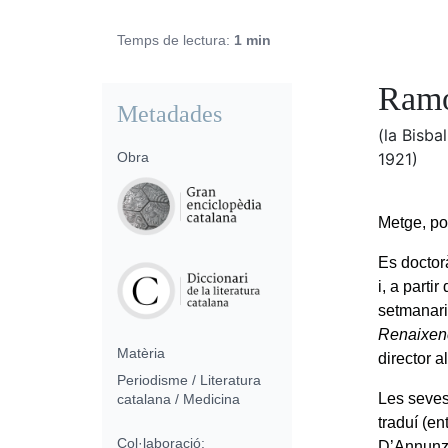
Temps de lectura:
1 min
Ramo
Metadades
(la Bisb
Obra
1921)
Metge, poe
Es doctorà
i, a parti
setmanar
Renaixen
Matèria
director 
Periodisme / Literatura
Les seves 
catalana / Medicina
traduí (en
Col·laboració:
D’Annunzi