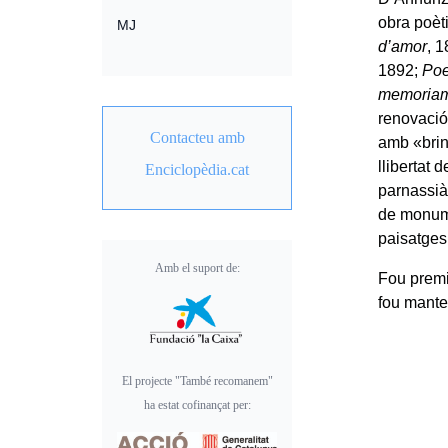
obra poèt
MJ
d’amor
, 
1892;
Poe
memoriam
renovació
Contacteu amb
amb «brin
llibertat 
Enciclopèdia.cat
parnassià
de monume
paisatges
Amb el suport de:
Fou premi
fou mante
El projecte "També recomanem"
ha estat cofinançat per: