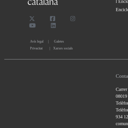
l`Enci
Encicl
Avís legal
Galetes
Privacitat
|
Xarxes socials
Conta
Carrer
08019
Telèfo
Telèfon
934 1
comuni