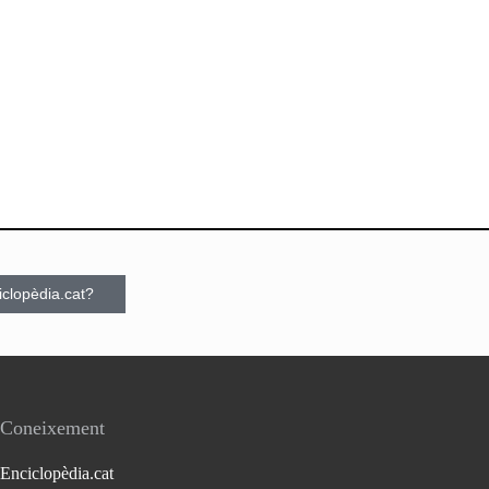
ciclopèdia.cat?
Coneixement
Enciclopèdia.cat