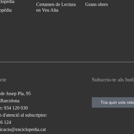
clopèdia
Certamen de Lectura
Grans obres
opèdia
en Veu Alta
cte
Subscriu-te als but
 de Josep Pla, 95
 Barcelona
Tria quin vols reb
n: 934 120 030
 d'atenció al subscriptor:
26 124
cacio@enciclopedia.cat