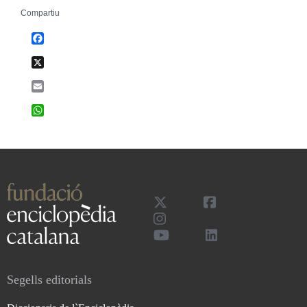
Compartiu
Facebook
X
Email
WhatsApp
Segells editorials