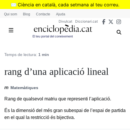
Vés
✉️
Ciència en català, cada setmana al teu correu.
al
➜
Subscriu-te al butlletí de Divulcat
.
Qui som
Blog
Contacte
Ajuda
contingut
Divulcat
Diccionari.cat
El teu portal del coneixement
Temps de lectura:
1 min
rang d’una aplicació lineal
m
Matemàtiques
Rang de qualsevol matriu que representi l’aplicació.
És la dimensió del més gran subespai de l’espai de partida
en el qual la restricció és bijectiva.