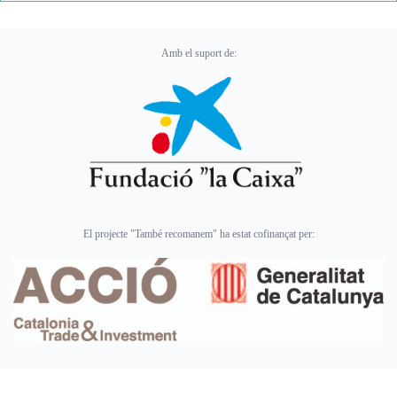
Amb el suport de:
El projecte "També recomanem" ha estat cofinançat per: