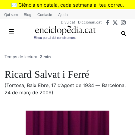
Vés
✉️
Ciència en català, cada setmana al teu correu.
al
➜
Subscriu-te al butlletí de Divulcat
.
Qui som
Blog
Contacte
Ajuda
contingut
Divulcat
Diccionari.cat
El teu portal del coneixement
Temps de lectura:
2 min
Ricard Salvat i Ferré
(Tortosa, Baix Ebre, 17 d’agost de 1934 — Barcelona,
24 de març de 2009)