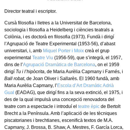
Director teatral i escriptor.
Cursà filosofia i lletres a la Universitat de Barcelona,
sociologia i filosofia a Heidelberg i ciències teatrals a
Colònia, i es doctorà en filosofia (1973). Fundà i dirigí
l’Agrupació de Teatre Experimental (1953-56), d’abast
universitari, i, amb
Miquel Porter i Moix
creà el grup
experimental
Teatre Viu
(1956-59), que s’integrà, el 1957,
dins de l’
Agrupació Dramàtica de Barcelona
, on el 1959
dirigí
Tu i l’hipòcrita
, de Maria Aurèlia Capmany i Farnés, i
Ball robat
, de Joan Oliver i Sallarès. El 1960 fundà, amb
Maria Aurèlia Capmany, l’
Escola d’Art Dramàtic Adrià
Gual
(EADAG), que dirigí fins a la seva extinció, el 1975, i
des de la qual impulsà una concepció renovadora del
teatre com a espectacle i introduí el
teatre èpic
de Bertolt
Brecht a la Península. Amb l’aplicació de les tècniques
piscatorianes i brechtianes, escenificà textos de M.A.
Capmany, J. Brossa, B. Shaw, A. Mestres, F. García Lorca,