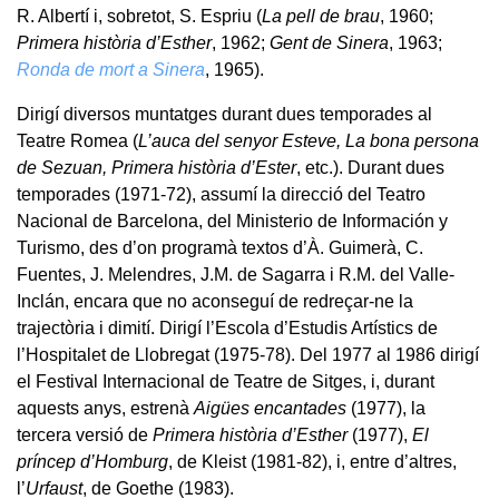
R. Albertí i, sobretot, S. Espriu (
La pell de brau
, 1960;
Primera història d’Esther
, 1962;
Gent de Sinera
, 1963;
Ronda de mort a Sinera
, 1965).
Dirigí diversos muntatges durant dues temporades al
Teatre Romea (
L’auca del senyor Esteve, La bona persona
de Sezuan, Primera història d’Ester
, etc.). Durant dues
temporades (1971-72), assumí la direcció del Teatro
Nacional de Barcelona, del Ministerio de Información y
Turismo, des d’on programà textos d’À. Guimerà, C.
Fuentes, J. Melendres, J.M. de Sagarra i R.M. del Valle-
Inclán, encara que no aconseguí de redreçar-ne la
trajectòria i dimití. Dirigí l’Escola d’Estudis Artístics de
l’Hospitalet de Llobregat (1975-78). Del 1977 al 1986 dirigí
el Festival Internacional de Teatre de Sitges, i, durant
aquests anys, estrenà
Aigües encantades
(1977), la
tercera versió de
Primera història d’Esther
(1977),
El
príncep d’Homburg
, de Kleist (1981-82), i, entre d’altres,
l’
Urfaust
, de Goethe (1983).