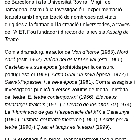
de Barcelona i a la Universitat Rovira i Virgili de
Tarragona, estimulà la investigació i l’experimentació
teatrals amb l’organització de nombroses activitats
dirigides a la formació i la creació universitàries, a través
de l’AIET. Fou fundador i director de la revista
Assaig de
Teatre
.
Com a dramaturg, és autor de
Mort d’home
(1963),
Nord
enllà
(estr. 1962),
Allí on neixis tant se val
(estr. 1966),
Castelao e a sua epoca
(prohibida per la censura
portuguesa el 1969),
Adrià Gual i la seva època
(1972) i
Salvat-Papasseit i la seva època
(1981). Com a assagista i
investigador, publicà diversos volums de teoria i història
del teatre:
El teatre contemporani
(1966),
Els meus
muntatges teatrals
(1971),
El teatro de los años 70
(1974),
La il·luminació de gas i l’espectacle del XIX a Catalunya
(1980),
Historia del teatro moderno
(1981),
Escrits per al
teatre
(1990) i
Quan el temps es fa espai
(1999).
El 1959 obtingué el premi Joanot Martorell (actualment