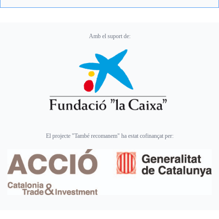
Amb el suport de:
El projecte "També recomanem" ha estat cofinançat per: