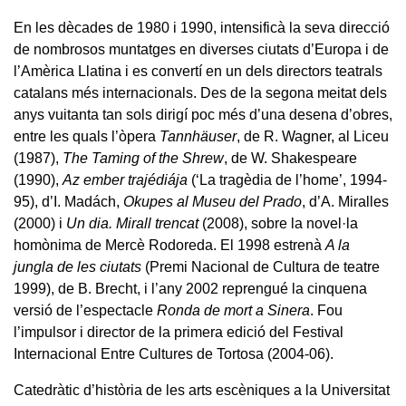
En les dècades de 1980 i 1990, intensificà la seva direcció
de nombrosos muntatges en diverses ciutats d’Europa i de
l’Amèrica Llatina i es convertí en un dels directors teatrals
catalans més internacionals. Des de la segona meitat dels
anys vuitanta tan sols dirigí poc més d’una desena d’obres,
entre les quals l’òpera
Tannhäuser
, de R. Wagner, al Liceu
(1987),
The Taming of the Shrew
, de W. Shakespeare
(1990),
Az ember trajédiája
(‘La tragèdia de l’home’, 1994-
95), d’I. Madách,
Okupes al Museu del Prado
, d’A. Miralles
(2000) i
Un dia. Mirall trencat
(2008), sobre la novel·la
homònima de Mercè Rodoreda. El 1998 estrenà
A la
jungla de les ciutats
(Premi Nacional de Cultura de teatre
1999), de B. Brecht, i l’any 2002 reprengué la cinquena
versió de l’espectacle
Ronda de mort a Sinera
. Fou
l’impulsor i director de la primera edició del Festival
Internacional Entre Cultures de Tortosa (2004-06).
Catedràtic d’història de les arts escèniques a la Universitat