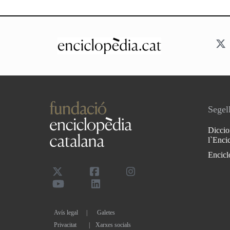
Segell
Diccio
l`Enci
Encicl
Avís legal
Galetes
Privacitat
|
Xarxes socials