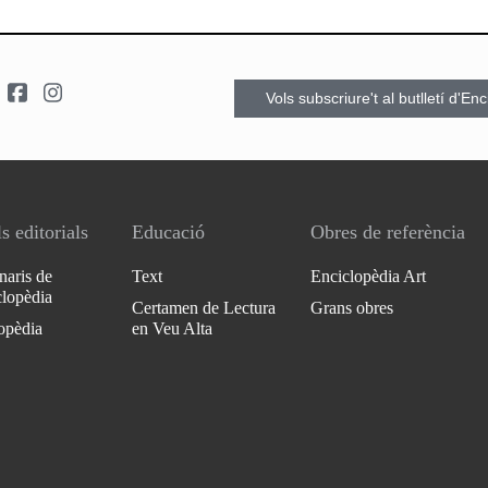
Vols subscriure't al butlletí d'En
s editorials
Educació
Obres de referència
naris de
Text
Enciclopèdia Art
clopèdia
Certamen de Lectura
Grans obres
opèdia
en Veu Alta