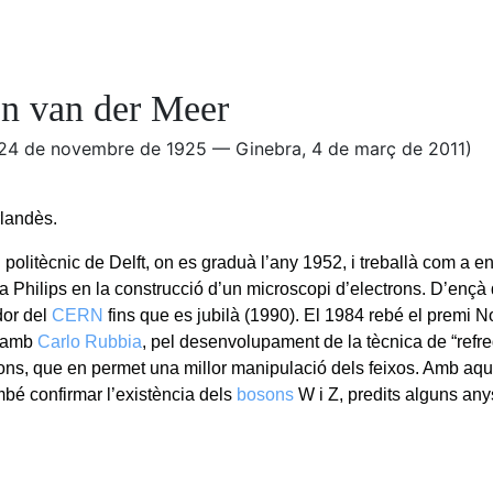
n van der Meer
, 24 de novembre de 1925 — Ginebra, 4 de març de 2011)
rlandès.
 politècnic de Delft, on es graduà l’any 1952, i treballà com a e
 Philips en la construcció d’un microscopi d’electrons. D’ençà 
dor del
CERN
fins que es jubilà (1990). El 1984 rebé el premi No
t amb
Carlo Rubbia
, pel desenvolupament de la tècnica de “refr
tons, que en permet una millor manipulació dels feixos. Amb aq
bé confirmar l’existència dels
bosons
W i Z, predits alguns an