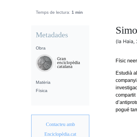
Temps de lectura:
1 min
Simo
Metadades
(la Haia
Obra
Físic nee
Estudià al
companyia
Matèria
investiga
Física
comparti
d’antipro
pogué tam
Contacteu amb
Enciclopèdia.cat