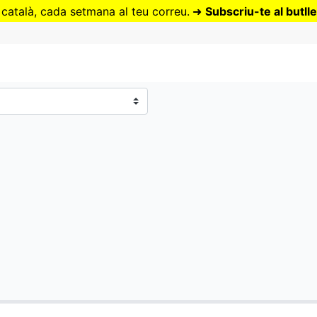
Vés
 català, cada setmana al teu correu.
➜
Subscriu-te al butlle
al
contingut