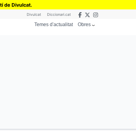
tí de Divulcat
.
Divulcat
Diccionari.cat
Obres
Temes d'actualitat