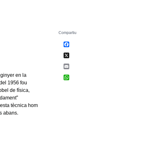
Compartiu
Facebook
X
Email
nginyer en la
WhatsApp
del 1956 fou
bel de física,
edament”
uesta tècnica hom
ys abans.