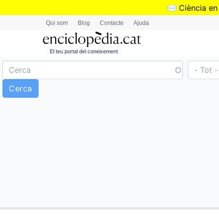
✉️
Ciència en
Qui som
Blog
Contacte
Ajuda
El teu portal del coneixement