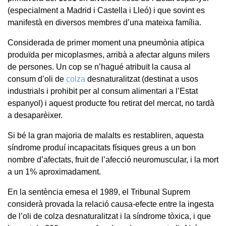
(especialment a Madrid i Castella i Lleó) i que sovint es
manifestà en diversos membres d’una mateixa família.
Considerada de primer moment una pneumònia atípica
produïda per micoplasmes, arribà a afectar alguns milers
de persones. Un cop se n’hagué atribuït la causa al
consum d’oli de
colza
desnaturalitzat (destinat a usos
industrials i prohibit per al consum alimentari a l’Estat
espanyol) i aquest producte fou retirat del mercat, no tardà
a desaparèixer.
Si bé la gran majoria de malalts es restabliren, aquesta
síndrome produí incapacitats físiques greus a un bon
nombre d’afectats, fruit de l’afecció neuromuscular, i la mort
a un 1% aproximadament.
En la sentència emesa el 1989, el Tribunal Suprem
considerà provada la relació causa-efecte entre la ingesta
de l’oli de colza desnaturalitzat i la síndrome tòxica, i que