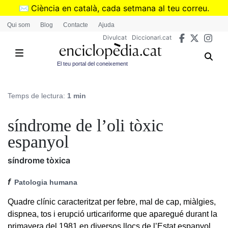
Vés
✉️
Ciència en català, cada setmana al teu correu.
al
➜
Subscriu-te al butlletí de Divulcat
.
Qui som
Blog
Contacte
Ajuda
contingut
Divulcat
Diccionari.cat
El teu portal del coneixement
Temps de lectura:
1 min
síndrome de l’oli tòxic
espanyol
síndrome tòxica
f
Patologia humana
Quadre clínic caracteritzat per febre, mal de cap, miàlgies,
dispnea, tos i erupció urticariforme que aparegué durant la
primavera del 1981 en diversos llocs de l’Estat espanyol