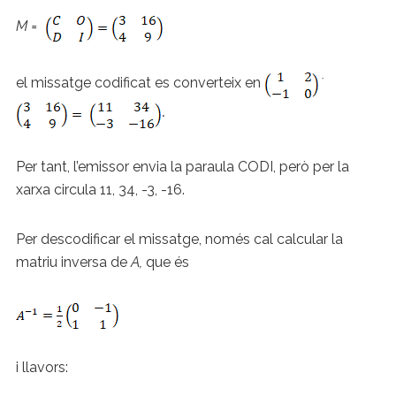
M =
·
el missatge codificat es converteix en
.
Per tant, l’emissor envia la paraula CODI, però per la
xarxa circula 11, 34, -3, -16.
Per descodificar el missatge, només cal calcular la
matriu inversa de
A,
que és
i llavors: