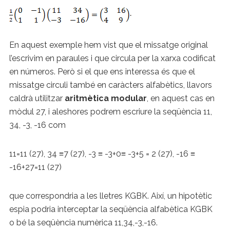
.
En aquest exemple hem vist que el missatge original
l’escrivim en paraules i que circula per la xarxa codificat
en números. Però si el que ens interessa és que el
missatge circuli també en caràcters alfabètics, llavors
caldrà utilitzar
aritmètica modular
, en aquest cas en
mòdul 27, i aleshores podrem escriure la seqüència 11,
34, -3, -16 com
11=11 (27), 34 ≡7 (27), -3 ≡ -3+0≡ -3+5 = 2 (27), -16 ≡
-16+27=11 (27)
que correspondria a les lletres KGBK. Així, un hipotètic
espia podria interceptar la seqüència alfabètica KGBK
o bé la seqüència numèrica 11,34,-3,-16.