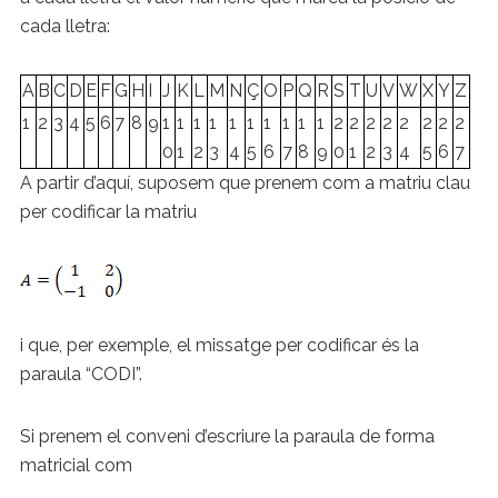
cada lletra:
A
B
C
D
E
F
G
H
I
J
K
L
M
N
Ç
O
P
Q
R
S
T
U
V
W
X
Y
Z
1
2
3
4
5
6
7
8
9
1
1
1
1
1
1
1
1
1
1
2
2
2
2
2
2
2
2
0
1
2
3
4
5
6
7
8
9
0
1
2
3
4
5
6
7
A partir d’aquí, suposem que prenem com a matriu clau
per codificar la matriu
i que, per exemple, el missatge per codificar és la
paraula “CODI”.
Si prenem el conveni d’escriure la paraula de forma
matricial com