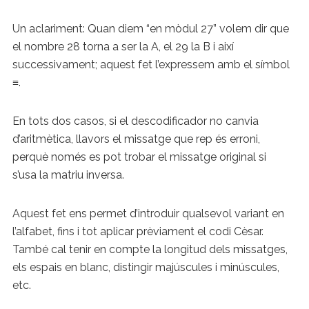
Un aclariment: Quan diem “en mòdul 27” volem dir que
el nombre 28 torna a ser la A, el 29 la B i així
successivament; aquest fet l’expressem amb el símbol
≡.
En tots dos casos, si el descodificador no canvia
d’aritmètica, llavors el missatge que rep és erroni,
perquè només es pot trobar el missatge original si
s’usa la matriu inversa.
Aquest fet ens permet d’introduir qualsevol variant en
l’alfabet, fins i tot aplicar prèviament el codi Cèsar.
També cal tenir en compte la longitud dels missatges,
els espais en blanc, distingir majúscules i minúscules,
etc.