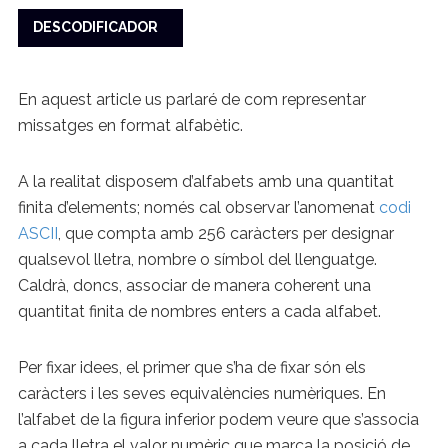
DESCODIFICADOR
En aquest article us parlaré de com representar
missatges en format alfabètic.
A la realitat disposem d’alfabets amb una quantitat
finita d’elements; només cal observar l’anomenat
codi
ASCII
, que compta amb 256 caràcters per designar
qualsevol lletra, nombre o símbol del llenguatge.
Caldrà, doncs, associar de manera coherent una
quantitat finita de nombres enters a cada alfabet.
Per fixar idees, el primer que s’ha de fixar són els
caràcters i les seves equivalències numèriques. En
l’alfabet de la figura inferior podem veure que s’associa
a cada lletra el valor numèric que marca la posició de