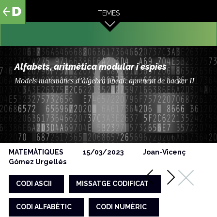
al
TEMES
contingut
Alfabets, aritmètica modular i espies
Models matemàtics d’àlgebra lineal: aprenent de hacker II
MATEMÀTIQUES
15/03/2023
Joan-Vicenç
Gómez Urgellés
CODI ASCII
MISSATGE CODIFICAT
CODI ALFABÈTIC
CODI NUMÈRIC