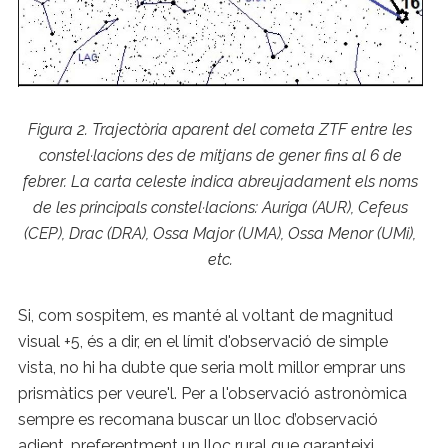
Figura 2. Trajectòria aparent del cometa ZTF entre les
constel·lacions des de mitjans de gener fins al 6 de
febrer. La carta celeste indica abreujadament els noms
de les principals constel·lacions: Auriga (AUR), Cefeus
(CEP), Drac (DRA), Ossa Major (UMA), Ossa Menor (UMi),
etc.
Si, com sospitem, es manté al voltant de magnitud
visual +5, és a dir, en el límit d'observació de simple
vista, no hi ha dubte que seria molt millor emprar uns
prismàtics per veure'l. Per a l'observació astronòmica
sempre es recomana buscar un lloc d’observació
adient, preferentment un lloc rural que garanteixi