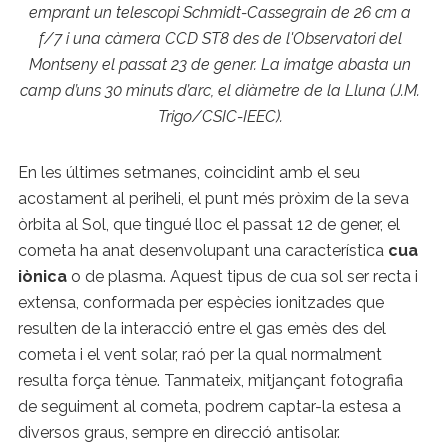
emprant un telescopi Schmidt-Cassegrain de 26 cm a
f/7 i una càmera CCD ST8 des de l'Observatori del
Montseny el passat 23 de gener. La imatge abasta un
camp d’uns 30 minuts d’arc, el diàmetre de la Lluna (J.M.
Trigo/CSIC-IEEC).
En les últimes setmanes, coincidint amb el seu
acostament al periheli, el punt més pròxim de la seva
òrbita al Sol, que tingué lloc el passat 12 de gener, el
cometa ha anat desenvolupant una característica
cua
iònica
o de plasma. Aquest tipus de cua sol ser recta i
extensa, conformada per espècies ionitzades que
resulten de la interacció entre el gas emès des del
cometa i el vent solar, raó per la qual normalment
resulta força tènue. Tanmateix, mitjançant fotografia
de seguiment al cometa, podrem captar-la estesa a
diversos graus, sempre en direcció antisolar.