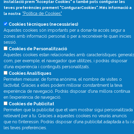
instal·lació prem "Acceptar Cookies" o també pots configurar les
teves preferències prement "ConfigurarCookies". Més informació a
"Política de Cookies"
la nostra
Què és Divulcat?
Cookies tècniques (necessàries)
Avís legal
Aquestes cookies són importants per a donar-te accés segur a
zones amb informació personal o per a reconèixer-te quan inicies
Inicia sessió
sessió.
Cookies de Personalització
Aquestes cookies estan relacionades amb característiques general
com, per exemple, el navegador que utilitzes, i podràs disposar
d’una experiència i continguts personalitzats.
Cookies Analítiques
Permeten mesurar, de forma anònima, el nombre de visites o
l’activitat. Gràcies a elles podem millorar constantment la teva
experiència de navegació. Podràs disposar d’una millora contínua
en l’experiència de navegació.
Cookies de Publicitat
Permeten que la publicitat que et vam mostrar sigui personalitzada 
rellevant per a tu. Gràcies a aquestes cookies no veuràs anuncis
que no t’interessin. Podràs disposar d’una publicitat adaptada a tu i 
les teves preferències.