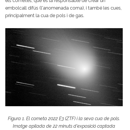
els cometes, que és la responsable de crear un
embolcall difús (l'anomenada coma), i també les cues,
principalment la cua de pols i de gas.
Figura 1. El cometa 2022 E3 (ZTF) i la seva cua de pols.
Imatge apilada de 22 minuts d'exposició captada