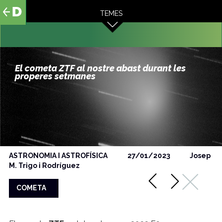
al
TEMES
contingut
El cometa ZTF al nostre abast durant les
properes setmanes
ASTRONOMIA I ASTROFÍSICA
27/01/2023
Josep
M. Trigo i Rodríguez
COMETA