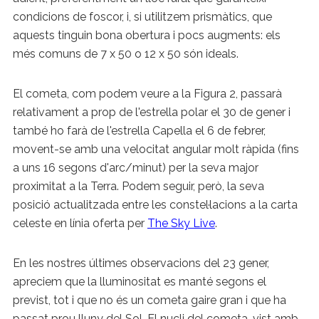
condicions de foscor, i, si utilitzem prismàtics, que
aquests tinguin bona obertura i pocs augments: els
més comuns de 7 x 50 o 12 x 50 són ideals.
El cometa, com podem veure a la Figura 2, passarà
relativament a prop de l'estrella polar el 30 de gener i
també ho farà de l'estrella Capella el 6 de febrer,
movent-se amb una velocitat angular molt ràpida (fins
a uns 16 segons d'arc/minut) per la seva major
proximitat a la Terra. Podem seguir, però, la seva
posició actualitzada entre les constel·lacions a la carta
celeste en línia oferta per
The Sky Live
.
En les nostres últimes observacions del 23 gener,
apreciem que la lluminositat es manté segons el
previst, tot i que no és un cometa gaire gran i que ha
passat prou lluny del Sol. El nucli del cometa, vist amb