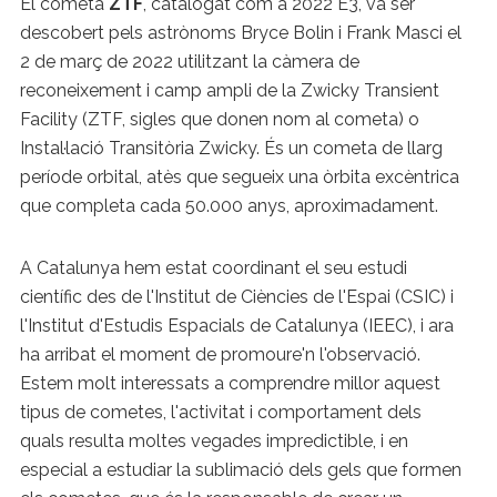
El cometa
ZTF
, catalogat com a 2022 E3, va ser
descobert pels astrònoms Bryce Bolin i Frank Masci el
2 de març de 2022 utilitzant la càmera de
reconeixement i camp ampli de la Zwicky Transient
Facility (ZTF, sigles que donen nom al cometa) o
Instal·lació Transitòria Zwicky. És un cometa de llarg
període orbital, atès que segueix una òrbita excèntrica
que completa cada 50.000 anys, aproximadament.
A Catalunya hem estat coordinant el seu estudi
científic des de l'Institut de Ciències de l'Espai (CSIC) i
l'Institut d'Estudis Espacials de Catalunya (IEEC), i ara
ha arribat el moment de promoure'n l'observació.
Estem molt interessats a comprendre millor aquest
tipus de cometes, l'activitat i comportament dels
quals resulta moltes vegades impredictible, i en
especial a estudiar la sublimació dels gels que formen