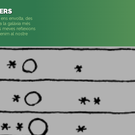
VERS
 ens envolta, des
a la galàxia més
es meves reflexions
enim al nostre