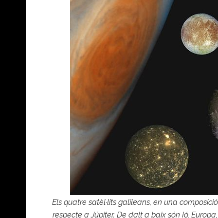
Els quatre satèl·lits galileans, en una composic
respecte a Júpiter. De dalt a baix són Ió, Europa