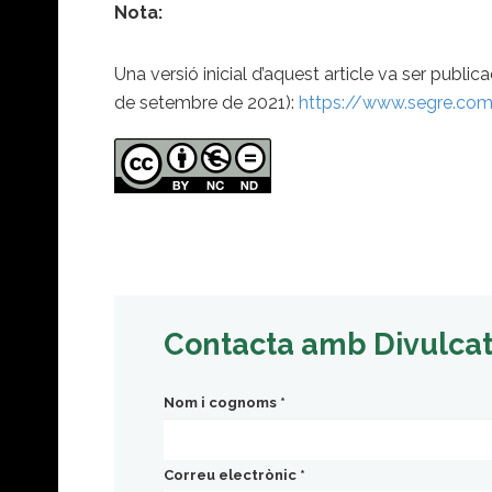
Nota:
Una versió inicial d’aquest article va ser public
de setembre de 2021):
https://www.segre.com
Contacta amb Divulca
Nom i cognoms
*
Correu electrònic
*