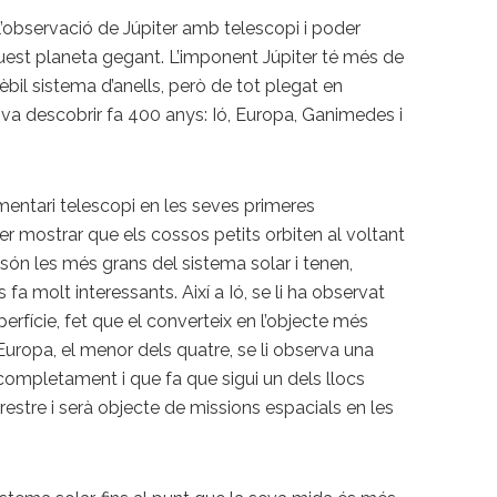
l’observació de Júpiter amb telescopi i poder
’aquest planeta gegant. L’imponent Júpiter té més de
bil sistema d’anells, però de tot plegat en
 va descobrir fa 400 anys: Ió, Europa, Ganimedes i
mentari telescopi en les seves primeres
r mostrar que els cossos petits orbiten al voltant
són les més grans del sistema solar i tenen,
fa molt interessants. Així a Ió, se li ha observat
rfície, fet que el converteix en l’objecte més
 Europa, el menor dels quatre, se li observa una
 completament i que fa que sigui un dels llocs
rrestre i serà objecte de missions espacials en les