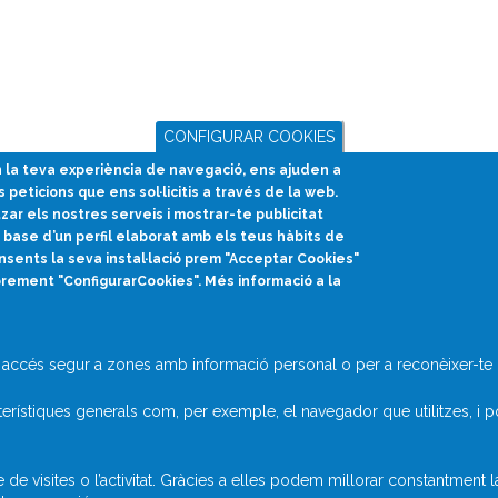
CONFIGURAR COOKIES
en la teva experiència de navegació, ens ajuden a
s peticions que ens sol·licitis a través de la web.
tzar els nostres serveis i mostrar-te publicitat
base d’un perfil elaborat amb els teus hàbits de
nsents la seva instal·lació prem "Acceptar Cookies"
prement "ConfigurarCookies". Més informació a la
divulcat@divulcat.cat
(+34) 934 120 030
accés segur a zones amb informació personal o per a reconèixer-te q
rístiques generals com, per exemple, el navegador que utilitzes, i p
 visites o l’activitat. Gràcies a elles podem millorar constantment 