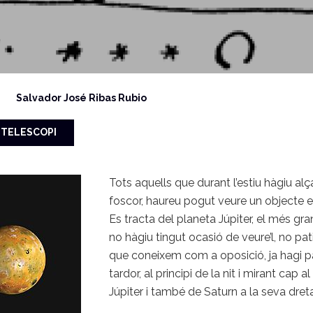
Salvador José Ribas Rubio
TELESCOPI
Tots aquells que durant l’estiu hàgiu alç
foscor, haureu pogut veure un objecte 
Es tracta del planeta Júpiter, el més gra
no hàgiu tingut ocasió de veure’l, no pa
que coneixem com a oposició, ja hagi pa
tardor, al principi de la nit i mirant cap
Júpiter i també de Saturn a la seva dreta