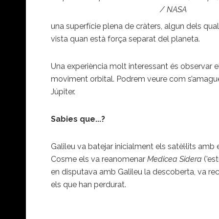
/ NASA
una superfície plena de cràters, algun dels qual
vista quan està força separat del planeta.
Una experiència molt interessant és observar els
moviment orbital. Podrem veure com s’amaguen 
Júpiter.
Sabies que...?
Galileu va batejar inicialment els satèl·lits am
Cosme els va reanomenar
Medicea Sidera
('es
en disputava amb Galileu la descoberta, va r
els que han perdurat.