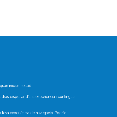
Què és Divulcat?
uan inicies sessió.
Avís legal
Inicia sessió
odràs disposar d’una experiència i continguts
la teva experiència de navegació. Podràs