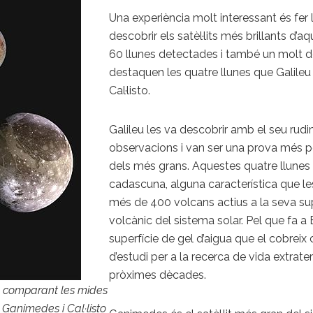
Una experiència molt interessant és fer 
descobrir els satèl·lits més brillants d
60 llunes detectades i també un molt dè
destaquen les quatre llunes que Galileu
Cal·listo.
Galileu les va descobrir amb el seu rudi
observacions i van ser una prova més pe
dels més grans. Aquestes quatre llunes 
cadascuna, alguna característica que les 
més de 400 volcans actius a la seva supe
volcànic del sistema solar. Pel que fa a
superfície de gel d’aigua que el cobreix
d’estudi per a la recerca de vida extrate
pròximes dècades.
ió comparant les mides
, Ganimedes i Cal·listo