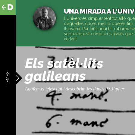
al
contingut
UNA MIRADA A L’UNI
L’Univers és simplement tot allò que
d’aquelles coses més properes fins 
llunyana. Per tant, aquí hi trobareu l
sobre aquest complex Univers que t
voltant
Els satèl·lits
galileans
TEMES
Agafem el telescopi i descobrim les llunes de Júpiter