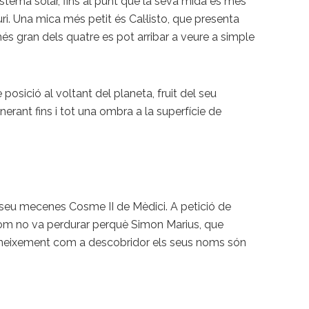
istema solar, fins al punt que la seva mida és més
ri. Una mica més petit és Cal·listo, que presenta
més gran dels quatre es pot arribar a veure a simple
posició al voltant del planeta, fruit del seu
ant fins i tot una ombra a la superfície de
 seu mecenes Cosme II de Mèdici. A petició de
 nom no va perdurar perquè Simon Marius, que
coneixement com a descobridor els seus noms són