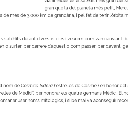
Ganimedes és el satèl·lit més gran del s
gran que la del planeta més petit, Mercu
s de més de 3.000 km de grandària, i pel fet de tenir l’òrbita 
 satèl·lits durant diversos dies i veurem com van canviant de 
o surten per darrere d’aquest o com passen per davant, gener
b el nom de
Cosmica Sidera
('estrelles de Cosme') en honor del
trelles de Mèdici') per honorar els quatre germans Mèdici. El
ecomanar usar noms mitològics, i si bé mai va aconseguir re