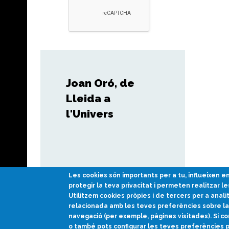
Joan Oró, de
Lleida a
l'Univers
Les cookies són importants per a tu, influeixen 
protegir la teva privacitat i permeten realitzar le
Utilitzem cookies pròpies i de tercers per a anali
relacionada amb les teves preferències sobre la 
navegació (per exemple, pàgines visitades). Si co
o també pots configurar les teves preferències 