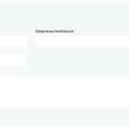
t
Empresa/Institució
*