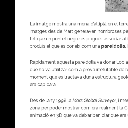
La imatge mostra una mena d’altiplà en el terre
imatges des de Mart generaven nombroses pèrd
fet que un puntet negre es pogués associar al f
produís el que es coneix com una
pareidolia
.
Ràpidament aquesta pareidolia va donar lloc a 
que ho va utilitzar com a prova irrefutable de 
moment que es tractava d’una estructura geològ
era cap cara.
Des de l’any 1998 la
Mars Global Surveyor
, i mé
zona per poder mostrar com era realment la C
animació en 3D que va deixar ben clar que era 