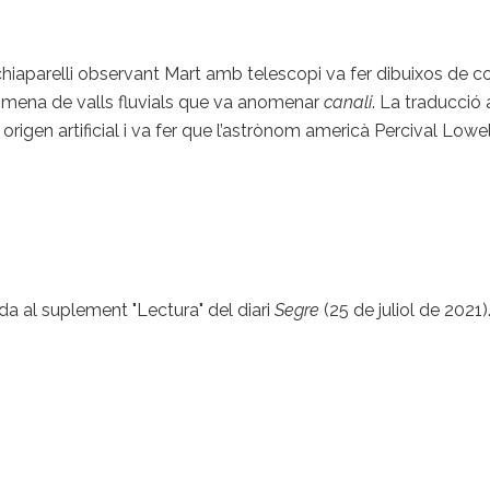
hiaparelli observant Mart amb telescopi va fer dibuixos de com
na mena de valls fluvials que va anomenar
canali
. La traducció 
 origen artificial i va fer que l’astrònom americà Percival Lo
ada al suplement "Lectura" del diari
Segre
(25 de juliol de 2021)