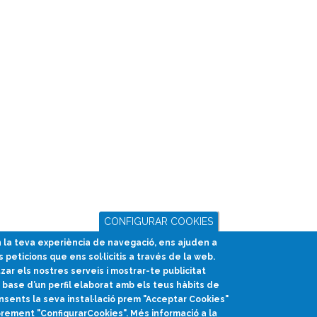
CONFIGURAR COOKIES
en la teva experiència de navegació, ens ajuden a
s peticions que ens sol·licitis a través de la web.
tzar els nostres serveis i mostrar-te publicitat
base d’un perfil elaborat amb els teus hàbits de
nsents la seva instal·lació prem "Acceptar Cookies"
prement "ConfigurarCookies". Més informació a la