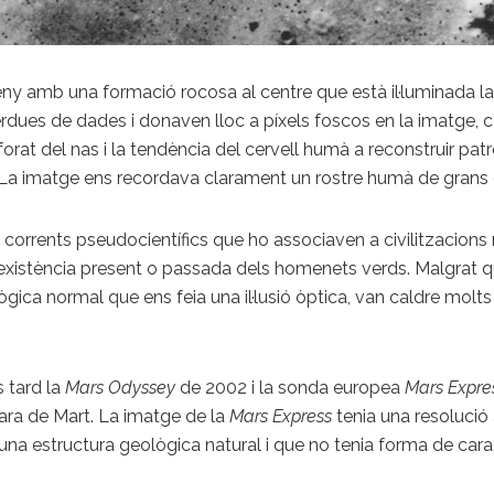
ny amb una formació rocosa al centre que està il·luminada lat
ues de dades i donaven lloc a píxels foscos en la imatge, 
orat del nas i la tendència del cervell humà a reconstruir pat
 La imatge ens recordava clarament un rostre humà de grans d
corrents pseudocientífics que ho associaven a civilitzacions
l’existència present o passada dels homenets verds. Malgrat qu
ica normal que ens feia una il·lusió òptica, van caldre molt
s tard la
Mars Odyssey
de 2002 i la sonda europea
Mars Expre
ara de Mart. La imatge de la
Mars Express
tenia una resolució a
una estructura geològica natural i que no tenia forma de cara