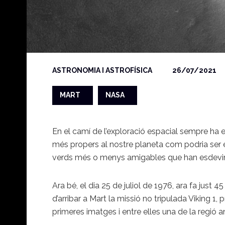
ASTRONOMIA I ASTROFÍSICA
26/07/2021
MART
NASA
En el camí de l’exploració espacial sempre ha est
més propers al nostre planeta com podria ser el
verds més o menys amigables que han esdevingut 
Ara bé, el dia 25 de juliol de 1976, ara fa jus
d’arribar a Mart la missió no tripulada Viking 1, 
primeres imatges i entre elles una de la regi