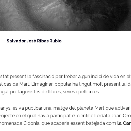
Salvador José Ribas Rubio
at present la fascinació per trobar algun indici de vida en altr
 cas de Mart. L’imaginari popular ha tingut molt present la id
protagonistes de llibres, sèries i pel·lícules.
t 45 anys, es va publicar una imatge del planeta Mart que activ
projecte en el qual havia participat el científic lleidatà Joan Or
ó anomenada Cidonia, que acabaria essent batejada com
la Car