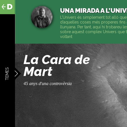
al
contingut
UNA MIRADA A L’UNI
L’Univers és simplement tot allò que
d’aquelles coses més properes fins 
llunyana. Per tant, aquí hi trobareu l
sobre aquest complex Univers que t
voltant
La Cara de
Mart
TEMES
45 anys d'una controvèrsia