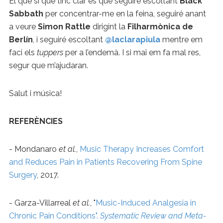
El que sí que tinc clar és que seguiré escoltant
Black
Sabbath
per concentrar-me en la feina, seguiré anant
a veure
Simon Rattle
dirigint la
Filharmònica de
Berlín
, i seguiré escoltant
@laclarapiula
mentre em
faci els
tuppers
per a l’endemà. I si mai em fa mal res,
segur que m’ajudaran.
Salut i música!
REFERÈNCIES
- Mondanaro
et al.
,
Music Therapy Increases Comfort
and Reduces Pain in Patients Recovering From Spine
Surgery
, 2017.
- Garza-Villarreal
et al.
, "
Music-Induced Analgesia in
Chronic Pain Conditions".
Systematic Review and Meta-