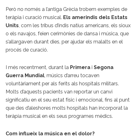
Però no només a l’antiga Grècia trobem exemples de
teràpia i curació musical.
Els amerindis dels Estats
Units
, com les tribus d’indis natius americans, els sioux
o els navajos, feien cerimònies de dansa i música, que
s’allargaven durant dies, per ajudar els malalts en el
procés de curació.
I més recentment, durant
la
Primera
i
Segona
Guerra Mundial
, músics d’arreu tocaven
voluntàriament per als ferits als hospitals militars.
Molts d’aquests pacients van reportar un canvi
significatiu en el seu estat físic i emocional, fins al punt
que des d’aleshores molts hospitals han incorporat la
teràpia musical en els seus programes mèdics.
Com influeix la música en el dolor?