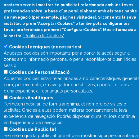
nostres serveis i mostrar-te publicitat relacionada amb les teves
preferències sobre la base d’un perfil elaborat amb els teus hàbits
de navegació (per exemple, pàgines visitades). Si consents la seva
instal·lació prem "Acceptar Cookies" o també pots configurar les
Què és Divulcat?
teves preferències prement "ConfigurarCookies". Més informació a
Avís legal
"Política de Cookies"
la nostra
Inicia sessió
Cookies tècniques (necessàries)
Aquestes cookies són importants per a donar-te accés segur a
zones amb informació personal o per a reconèixer-te quan inicies
sessió.
Cookies de Personalització
Aquestes cookies estan relacionades amb característiques general
com, per exemple, el navegador que utilitzes, i podràs disposar
d’una experiència i continguts personalitzats.
Cookies Analítiques
Permeten mesurar, de forma anònima, el nombre de visites o
l’activitat. Gràcies a elles podem millorar constantment la teva
experiència de navegació. Podràs disposar d’una millora contínua
en l’experiència de navegació.
Cookies de Publicitat
Permeten que la publicitat que et vam mostrar sigui personalitzada 