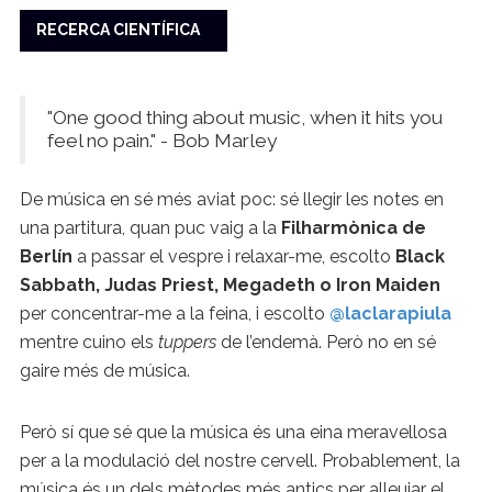
RECERCA CIENTÍFICA
"One good thing about music, when it hits you
feel no pain." - Bob Marley
De música en sé més aviat poc: sé llegir les notes en
una partitura, quan puc vaig a la
Filharmònica de
Berlín
a passar el vespre i relaxar-me, escolto
Black
Sabbath, Judas Priest, Megadeth o Iron Maiden
per concentrar-me a la feina, i escolto
@laclarapiula
mentre cuino els
tuppers
de l’endemà. Però no en sé
gaire més de música.
Però sí que sé que la música és una eina meravellosa
per a la modulació del nostre cervell. Probablement, la
música és un dels mètodes més antics per alleujar el