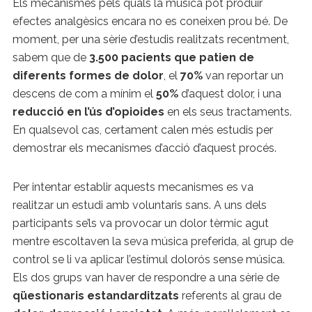
Els mecanismes pels quals la música pot produir
efectes analgèsics encara no es coneixen prou bé. De
moment, per una sèrie d’estudis realitzats recentment,
sabem que de
3.500 pacients que patien de
diferents formes de dolor
, el
70%
van reportar un
descens de com a mínim el
50%
d’aquest dolor, i una
reducció en l’ús d’opioides
en els seus tractaments.
En qualsevol cas, certament calen més estudis per
demostrar els mecanismes d’acció d’aquest procés.
Per intentar establir aquests mecanismes es va
realitzar un estudi amb voluntaris sans. A uns dels
participants se’ls va provocar un dolor tèrmic agut
mentre escoltaven la seva música preferida, al grup de
control se li va aplicar l’estímul dolorós sense música.
Els dos grups van haver de respondre a una sèrie de
qüestionaris estandarditzats
referents al grau de