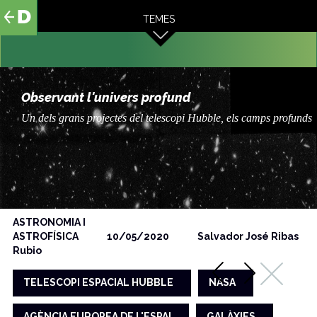
al
TEMES
contingut
Observant l'univers profund
Un dels grans projectes del telescopi Hubble, els camps profunds
ASTRONOMIA I
ASTROFÍSICA
10/05/2020
Salvador José Ribas
Rubio
TELESCOPI ESPACIAL HUBBLE
NASA
AGÈNCIA EUROPEA DE L'ESPAI
GALÀXIES