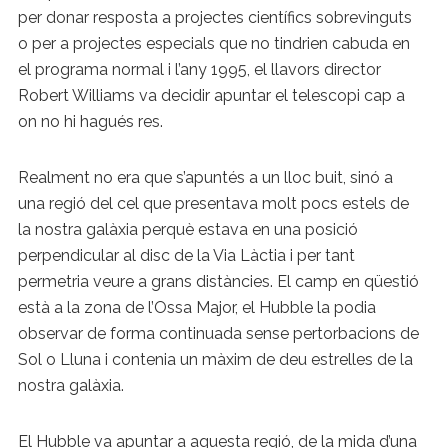
per donar resposta a projectes científics sobrevinguts
o per a projectes especials que no tindrien cabuda en
el programa normal i l’any 1995, el llavors director
Robert Williams va decidir apuntar el telescopi cap a
on no hi hagués res.
Realment no era que s’apuntés a un lloc buit, sinó a
una regió del cel que presentava molt pocs estels de
la nostra galàxia perquè estava en una posició
perpendicular al disc de la Via Làctia i per tant
permetria veure a grans distàncies. El camp en qüestió
està a la zona de l’Ossa Major, el Hubble la podia
observar de forma continuada sense pertorbacions de
Sol o Lluna i contenia un màxim de deu estrelles de la
nostra galàxia.
El Hubble va apuntar a aquesta regió, de la mida d’una