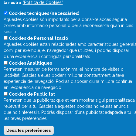
(+34) 934 120 030
"Política de Cookies"
la nostra
Cookies tècniques (necessàries)
Aquestes cookies són importants per a donar-te accés segur a
zones amb informació personal o per a reconèixer-te quan inicies
Què és Divulcat?
sessió.
Avís legal
Cookies de Personalització
Aquestes cookies estan relacionades amb característiques general
Inicia sessió
com, per exemple, el navegador que utilitzes, i podràs disposar
d’una experiència i continguts personalitzats.
Cookies Analítiques
Permeten mesurar, de forma anònima, el nombre de visites o
l’activitat. Gràcies a elles podem millorar constantment la teva
experiència de navegació. Podràs disposar d’una millora contínua
en l’experiència de navegació.
Cookies de Publicitat
Permeten que la publicitat que et vam mostrar sigui personalitzada 
rellevant per a tu. Gràcies a aquestes cookies no veuràs anuncis
que no t’interessin. Podràs disposar d’una publicitat adaptada a tu i 
les teves preferències.
Desa les preferències