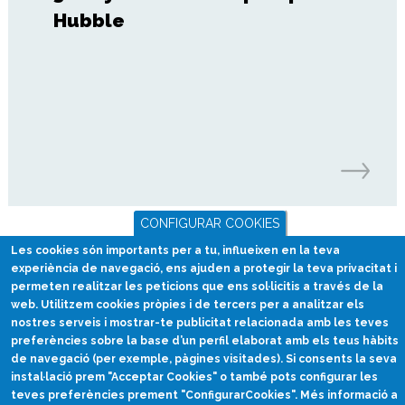
Hubble
CONFIGURAR COOKIES
Les cookies són importants per a tu, influeixen en la teva
experiència de navegació, ens ajuden a protegir la teva privacitat i
permeten realitzar les peticions que ens sol·licitis a través de la
web. Utilitzem cookies pròpies i de tercers per a analitzar els
nostres serveis i mostrar-te publicitat relacionada amb les teves
Divulgació científica
preferències sobre la base d’un perfil elaborat amb els teus hàbits
en català
de navegació (per exemple, pàgines visitades). Si consents la seva
instal·lació prem "Acceptar Cookies" o també pots configurar les
divulcat@divulcat.cat
teves preferències prement "ConfigurarCookies". Més informació a