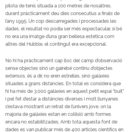
pilota de tenis situada a 100 metres de nosaltres,
durant pràcticament deu dies consecutius a finals de
l’any 1995. Un cop descarregades i processades les
dades, el resultat no podia ser més espectacular, si bé
no era una imatge d’una gran bellesa estètica com
altres del Hubble, el contingut era excepcional.
No hi ha pràcticament cap lloc del camp d’observació
sense objectes sinó un gairebé continu d’objectes
extensos, és a dir, no eren estrelles, sinó galàxies
situades a grans distàncies. En total es considera que
hi ha més de 3.000 galàxies en aquest petit espai “buit”
i pel fet d’estar a distàncies diverses i molt llunyanes
s’estava mostrant un retrat de l’univers jove, on la
majoria de galàxies estan en col·lisió amb formes
encara no estabilitzades. Amb tota aquesta font de
dades es van publicar més de 400 articles científics en