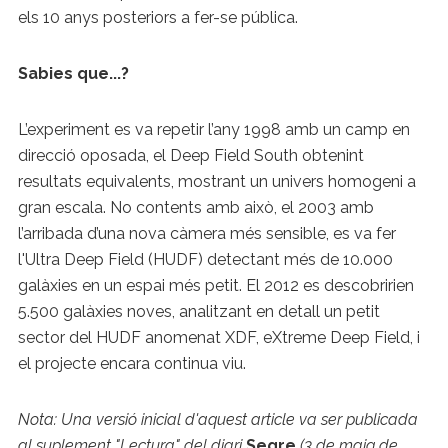
els 10 anys posteriors a fer-se pública.
Sabies que...?
L’experiment es va repetir l’any 1998 amb un camp en
direcció oposada, el Deep Field South
obtenint
resultats equivalents, mostrant un univers homogeni a
gran escala. No contents amb això, el 2003 amb
l’arribada d’una nova càmera més sensible, es va fer
l'Ultra Deep Field (HUDF) detectant més de 10.000
galàxies en un espai més petit. El 2012 es descobririen
5.500 galàxies noves, analitzant en detall un petit
sector del HUDF anomenat XDF, eXtreme Deep Field, i
el projecte encara continua viu.
Nota: Una versió inicial d'aquest article va ser publicada
al suplement "Lectura" del diari
Segre
(3 de maig de