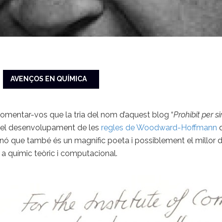
AVENÇOS EN QUÍMICA
comentar-vos que la tria del nom d’aquest blog “
Prohibit per s
 pel desenvolupament de les
regles de Woodward-Hoffmann
q
inó que també és un magnífic poeta i possiblement el millor d
 a químic teòric i computacional.