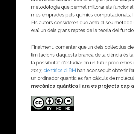
metodologia que permet millorar els funcional
més emprades pels químics computacionals. I h
Els autors consideren que amb el seu mètode 
era) un dels grans reptes de la teoria del funcio
Finalment, comentar que un dels col·lectius c
limitacions d’aquesta branca de la ciència és l
la possibilitat d’estudiar en un futur proble
2017,
científics d’IBM
han aconseguit obtenir l’en
un ordinador quàntic es fan càlculs de molècule
mecànica quàntica i ara es projecta cap 