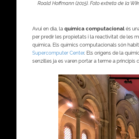
Roald Hoffmann (2015). Foto extreta de la Wiki
Avui en dia, la
química computacional
és una
per predir les propietats i la reactivitat de 
química. Els químics computacionals són hab
Supercomputer Center
. Els orígens de la quím
senzilles ja es varen portar a terme a principi