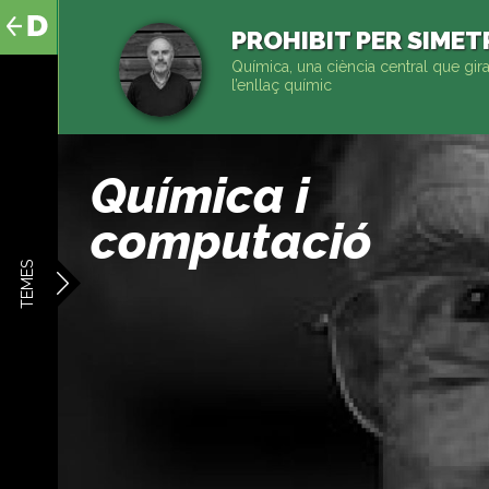
al
contingut
PROHIBIT PER SIMET
Química, una ciència central que gira
l’enllaç químic
Química i
computació
TEMES