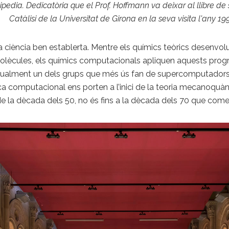
pedia. Dedicatòria que el Prof. Hoffmann va deixar al llibre de
Catàlisi de la Universitat de Girona en la seva visita l'any 19
 ciència ben establerta. Mentre els químics teòrics desenvo
les molècules, els químics computacionals apliquen aquests pr
itualment un dels grups que més ús fan de supercomputador
ica computacional ens porten a l’inici de la teoria mecanoquà
s de la dècada dels 50, no és fins a la dècada dels 70 que com