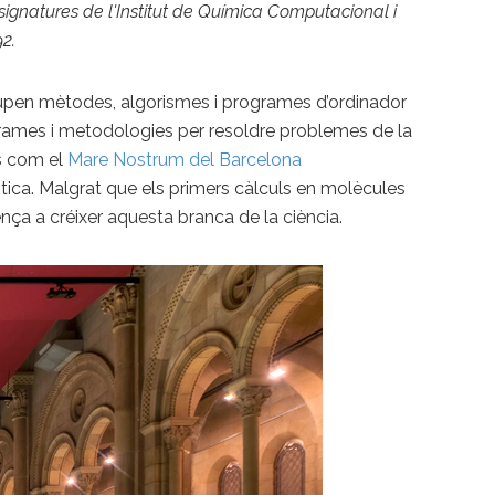
 signatures de l'Institut de Química Computacional i
92.
lupen mètodes, algorismes i programes d’ordinador
ogrames i metodologies per resoldre problemes de la
s com el
Mare Nostrum del Barcelona
ntica. Malgrat que els primers càlculs en molècules
ença a créixer aquesta branca de la ciència.