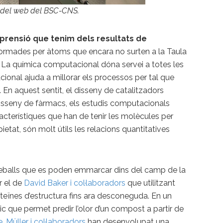
 del web del BSC-CNS.
mprensió que tenim dels resultats de
rmades per àtoms que encara no surten a la Taula
ar. La química computacional dóna servei a totes les
ional ajuda a millorar els processos per tal que
 En aquest sentit, el disseny de catalitzadors
disseny de fàrmacs, els estudis computacionals
acterístiques que han de tenir les molècules per
tat, són molt útils les relacions quantitatives
.
eballs que es poden emmarcar dins del camp de la
r el de
David Baker i col·laboradors
que utilitzant
teïnes d’estructura fins ara desconeguda. En un
que permet predir l’olor d’un compost a partir de
 Müller i col·laboradors
han desenvolupat una