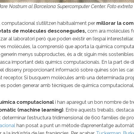
are Nostrum al Barcelona Supercomputer Center. Foto extreta
 computacional s’utilitzen habitualment per
millorar la co
ietats de molècules desconegudes,
com ara molècules fo
ar al laboratori però que poden existir en l’espai interestel·l
noves molècules, la comprensió que aporta la química computac
i generin menys subproductes, és a dir, siguin més sostenibles.
tasca important dels químics computacionals. En la part de 
 del disseny proporcionant informació sobre quines són les car
at receptor. Si busquem molècules amb una determinada propie
ue es poden generar amb tècniques de química computacional
 química computacional
i han aparegut un bon nombre de tr
automàtic (machine learning)
. Entre aquests treballs, destaca
eterminar l’estructura tridimensional de 600 famílies de pro
nacional
han posat a punt un mètode d’aprenentatge automàtic 
 a la indústria de les fragàncies. Per acabar,
Tuckerman, Burke,