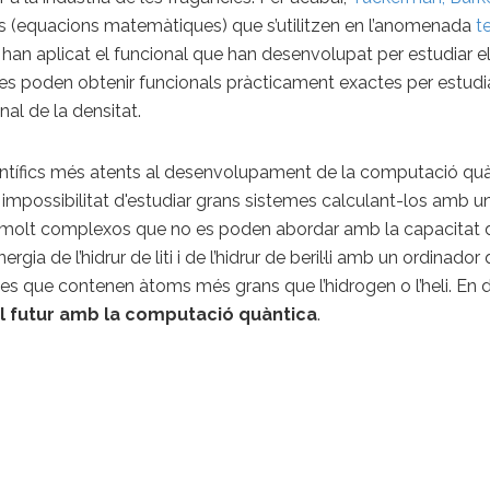
s (equacions matemàtiques) que s’utilitzen en l’anomenada
t
an aplicat el funcional que han desenvolupat per estudiar 
es poden obtenir funcionals pràcticament exactes per estudi
nal de la densitat.
ientífics més atents al desenvolupament de la computació qu
a impossibilitat d'estudiar grans sistemes calculant-los amb 
mes molt complexos que no es poden abordar amb la capacitat
ergia de l’hidrur de liti i de l’hidrur de beril·li amb un ordin
s que contenen àtoms més grans que l’hidrogen o l’heli. En de
al futur amb la computació quàntica
.