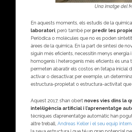
Una imatge del M
En aquests moments, els estudis de la química
laboratori
, però també per
predir les prop
Periòdica o molècules que no es poden sintetitz
àrees de la química. En la part de síntesi de 
siguin més eficients, necessitin menys energia 
homogenis i heterogenis més eficients és una 
permeten abaratir els costos en l’etapa inicial
activar o desactivar, per exemple, un determin
estructura-propietat o estructura-activitat q
Aquest 2017, s’han obert
noves vies dins la
intel·ligència artificial i l’aprenentatge 
tècniques d’aprenentatge automàtic han pogut d
altre treball,
Andreas Keller i el seu equip inter
la seva estructura i que té un gran potencial per