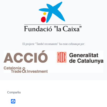
El projecte "També recomanem" ha estat cofinançat per:
Compartiu
Facebook