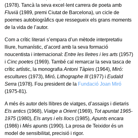
(1978). Tancà la seva excel·lent carrera de poeta amb
Fluvià
(1989, premi Ciutat de Barcelona), un cicle de
poemes autobiogràfics que ressegueix els grans moments
de la vida de l’autor.
Com a crític literari s’empara d’un mètode interpretatiu
lliure, humanístic, d’acord amb la seva formació
noucentista i internacional:
Entre les lletres i les arts
(1957)
i
Cinc poetes
(1969). També cal remarcar la seva tasca de
crític artístic, la monografia
Antoni Tàpies
(1964),
Miró:
escultures
(1973),
Miró, Lithographe III
(1977) i
Eudald
Serra
(1978). Fou president de la
Fundació Joan Miró
(1975-81).
A més és autor dels llibres de viatges, d’assaigs i dietaris
Els antics
(1968),
Viatge a Orient
(1969),
Tot apuntat 1965-
1975
(1980),
Els anys i els llocs
(1985),
Apunts encara
(1986) i
Més apunts
(1990). La prosa de Teixidor és un
model de sensibilitat, precisió i rigor.