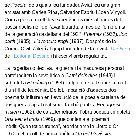
de Poesia
, dels quals fou fundador. Aviat feu una gran
amistat amb Carles Riba, Salvador Espriu i Joan Vinyoli.
Com a poeta recollí les experiències més afinades del
postsimbolisme i de l’avantguarda, a més de l’empremta
de la generació castellana del 1927:
Poemes
(1932),
Joc
partit
(1935) i
L’aventura fràgil
(1937). Després de la
Guerra Civil s’afegí al grup fundador de la revista
Destino
i
de l’
Editorial Destino
i hi escriví amb regularitat.
La tragèdia col·lectiva, la guerra i la maduresa personal
aprofundiren la seva lírica a
Camí dels dies
(1948) i
sobretot a
El príncep
(1954), colpidor recull sobre la mort
d’un fill de leucèmia. De fet, l’aparició d’aquests dos
poemaris influïren en l’evolució de la poesia catalana de
postguerra cap al realisme. També publicà
Per aquest
misteri
(1962), de caràcter religiós, l’obra poètica completa
Una veu et crida
(1969), que contenia el poemari
inèdit “Quan tot es trenca”, premiat amb la Lletra d’Or
1970, i el recull de prosa poètica
Un cel blavíssim