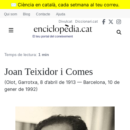
Vés
✉️
Ciència en català, cada setmana al teu correu.
al
➜
Subscriu-te al butlletí de Divulcat
.
Qui som
Blog
Contacte
Ajuda
contingut
Divulcat
Diccionari.cat
El teu portal del coneixement
Temps de lectura:
1 min
Joan Teixidor i Comes
(Olot, Garrotxa, 8 d’abril de 1913 — Barcelona, 10 de
gener de 1992)