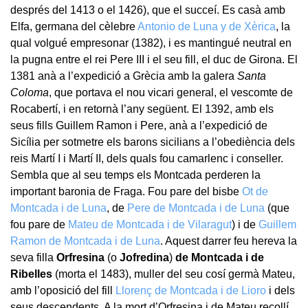
després del 1413 o el 1426), que el succeí. Es casà amb
Elfa, germana del cèlebre
Antonio de Luna y de Xèrica
, la
qual volgué empresonar (1382), i es mantingué neutral en
la pugna entre el rei Pere III i el seu fill, el duc de Girona. El
1381 anà a l’expedició a Grècia amb la galera
Santa
Coloma
, que portava el nou vicari general, el vescomte de
Rocabertí, i en retornà l’any següent. El 1392, amb els
seus fills Guillem Ramon i Pere, anà a l’expedició de
Sicília per sotmetre els barons sicilians a l’obediència dels
reis Martí I i Martí II, dels quals fou camarlenc i conseller.
Sembla que al seu temps els Montcada perderen la
important baronia de Fraga. Fou pare del bisbe
Ot de
Montcada i de Luna
, de
Pere de Montcada i de Luna
(que
fou pare de
Mateu de Montcada i de Vilaragut
) i de
Guillem
Ramon de Montcada i de Luna
. Aquest darrer feu hereva la
seva filla
Orfresina
(o
Jofredina
)
de Montcada i de
Ribelles
(morta el 1483), muller del seu cosí germà Mateu,
amb l’oposició del fill
Llorenç de Montcada i de Lioro
i dels
seus descendents. A la mort d’Orfresina i de Mateu recollí