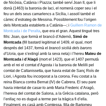
de Nicòsia, Catània i Piazza; també serví Joan II, que li
donà (1463) la baronia de Iaci, el nomenà coper seu i el
feu un dels seus camarlencs a Sicília, i assolí també el
càrrec d’estrateg de Messina. Possiblement fou l’origen
dels Montcada establerts a Catània—; i
Guillem Ramon de
Montcada i de Peralta
, que era el gran. Aquest tingué tres
fills: Joan, que formà el brancó d’Adernò,
Simó de
Montcada
(fill bastard legitimat el 1409, el qual, mort
després del 1437, formà el
brancó sicilià dels barons
d’Ucria
, que s’extingí amb la seva neta) i l’hereu
Mateu de
Montcada i d’Alagó
(mort el 1423), que el 1407 permutà
amb el rei el comtat d’Agosta i la baronia de Melilli pel
comtat de Caltanissetta, que havia estat de Sanç Roís de
Liori, i Agosta fou incorporat a la corona. Feu costat a la
reina Blanca contra Bernat (IV) de Cabrera. El seu pare
havia intentat de casar-lo amb Maria Frederic d’Aragó,
l’hereva del comtat de Salona, a la Grècia catalana, però
l’enllaç no es dugué a terme per la tràgica fi d’ella.
Finalment, es casà amb Comtessa, filla de Bartomeu