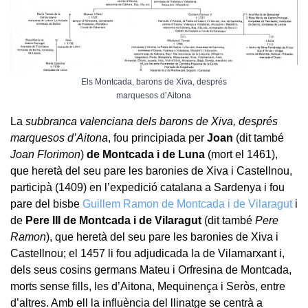
Els Montcada, barons de Xiva, després
marquesos d’Aitona
La
subbranca valenciana dels barons de Xiva, després
marquesos d’Aitona
, fou principiada per
Joan
(dit també
Joan Florimon
)
de Montcada i de Luna
(mort el 1461),
que heretà del seu pare les baronies de Xiva i Castellnou,
participà (1409) en l’expedició catalana a Sardenya i fou
pare del bisbe
Guillem Ramon de Montcada i de Vilaragut
i
de
Pere III de Montcada i de Vilaragut
(dit també
Pere
Ramon
), que heretà del seu pare les baronies de Xiva i
Castellnou; el 1457 li fou adjudicada la de Vilamarxant i,
dels seus cosins germans Mateu i Orfresina de Montcada,
morts sense fills, les d’Aitona, Mequinença i Seròs, entre
d’altres. Amb ell la influència del llinatge se centrà a