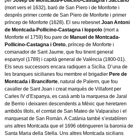
per
Josep de Montcada-Pollicino-Castagna i Saccano
(mort vers el 1632), baró de San Piero i de Monforte i
després primer comte de San Piero de Monforte i primer
príncep de Monforte (1628). El seu rebesnet
Joan Antoni
de Montcada-Pollicino-Castagna i Ioppolo
(mort a
Monforte el 1759) fou pare de
Manuel de Montcada-
Pollicino-Castagna i Oreto
, príncep de Monforte i
comanador de Sant Jaume, que fou tinent general
espanyol (1789) i capità general de València (1800-01).
Els seus successors encara radiquen a Sicília. D’una de
les branques sicilianes fou membre el brigadier
Pere de
Montcada i Branciforte
, natural de Palerm, que fou
cavaller de Sant Joan i creat marquès de Villafont per
Carles IV d’Espanya, es casà amb la marquesa de Jaral
de Berrio i deixaren descendents a Mèxic que heretaren
ambdós títols, el comtat de San Mateo de Valparaíso i el
marquesat de San Román. A Catània també s’establiren
uns altres Montcada que el 1696 obtingueren la baronia de
Santa Maria della Stella. Uns altres Montcada sicilians