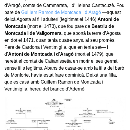
d’Aragó, comte de Cammarata, i d’Helena Cantacuzè. Fou
pare de
Guillem Ramon de Montcada i d’Aragó
—aquest
deixà Agosta al fill adulterí (legitimat el 1446)
Antoni de
Montcada
(mort el 1473), que fou pare de
Beatriu de
Montcada i de Vallgornera
, que aportà la terra d’Agosta
en dot el 1471, quan tenia quatre anys, al seu promès,
Pere de Cardona i Ventimiglia, que en tenia set— i
d’
Antoni de Montcada i d’Aragó
(mort el 1479), que
heretà el comtat de Caltanissetta en morir el seu germà
sense fills legítims. Abans de casar-se amb la filla del baró
de Monforte, havia estat frare dominicà. Deixà una filla,
que es casà amb Guillem Ramon de Montcada i
Ventimiglia, hereu del brancó d’Adernò.