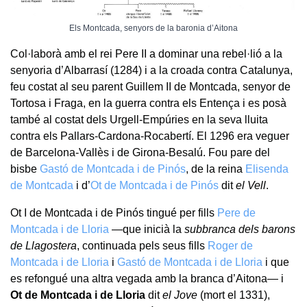
Els Montcada, senyors de la baronia d’Aitona
Col·laborà amb el rei Pere II a dominar una rebel·lió a la
senyoria d’Albarrasí (1284) i a la croada contra Catalunya,
feu costat al seu parent Guillem II de Montcada, senyor de
Tortosa i Fraga, en la guerra contra els Entença i es posà
també al costat dels Urgell-Empúries en la seva lluita
contra els Pallars-Cardona-Rocabertí. El 1296 era veguer
de Barcelona-Vallès i de Girona-Besalú. Fou pare del
bisbe
Gastó de Montcada i de Pinós
, de la reina
Elisenda
de Montcada
i d’
Ot de Montcada i de Pinós
dit
el Vell
.
Ot I de Montcada i de Pinós tingué per fills
Pere de
Montcada i de Lloria
—que inicià la
subbranca dels barons
de Llagostera
, continuada pels seus fills
Roger de
Montcada i de Lloria
i
Gastó de Montcada i de Lloria
i que
es refongué una altra vegada amb la branca d’Aitona— i
Ot de Montcada i de Lloria
dit
el Jove
(mort el 1331),