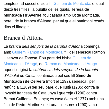
templers. El succeí el seu fill
Guillem de Montcada
, el qual
deixà tres filles, la pubilla de les quals,
Teresa de
Montcada i d’Ayerbe
, fou casada amb Ot de Montcada,
hereu de la branca d’Aitona, per tal que el patrimoni restés
dins el llinatge.
Branca d’Aitona
La
branca dels senyors de la baronia d’Aitona
començà
amb
Guillem Ramon de Montcada
, fill del senescal Ramon
I, senyor de Tortosa. Fou pare del bisbe
Guillem de
Montcada i d’Aragó
, de
Ramon de Montcada i d’Aragó
—
aquest originà la
subbranca dels senyors de la baronia
d’Albalat de Cinca
, continuada pel seu fill
Simó de
Montcada i de Cervera
(mort el 1292), senescal, per
renúncia (1289) del seu pare, que lluità (1285) contra la
invasió francesa de Catalunya i guerrejà (1290) contra
Bernat Guillem d’Entença; es casà (vers el 1277) amb una
filla de Pedro Martínez de Luna i, després (1290), amb