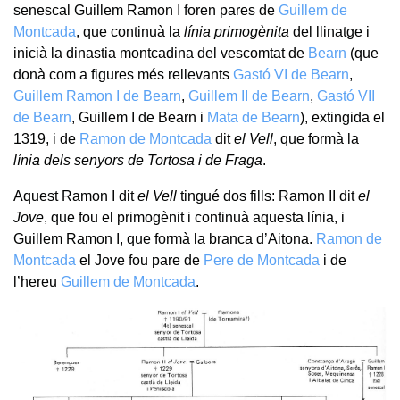
senescal Guillem Ramon I foren pares de
Guillem de
Montcada
, que continuà la
línia primogènita
del llinatge i
inicià la dinastia montcadina del vescomtat de
Bearn
(que
donà com a figures més rellevants
Gastó VI de Bearn
,
Guillem Ramon I de Bearn
,
Guillem II de Bearn
,
Gastó VII
de Bearn
, Guillem I de Bearn i
Mata de Bearn
), extingida el
1319, i de
Ramon de Montcada
dit
el Vell
, que formà la
línia dels senyors de Tortosa i de Fraga
.
Aquest Ramon I dit
el Vell
tingué dos fills: Ramon II dit
el
Jove
, que fou el primogènit i continuà aquesta línia, i
Guillem Ramon I, que formà la branca d’Aitona.
Ramon de
Montcada
el Jove fou pare de
Pere de Montcada
i de
l’hereu
Guillem de Montcada
.