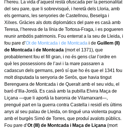
l’hereu. La vida d’aquest restà ofuscada per la personalitat
del seu pare, que li sobrevisqué, i heretà dels Lloria, amb
els germans, les senyories de Castellnou, Beselga i
Xilxes. Gràcies als dots diplomàtics del pare es casà amb
Teresa, l’hereva de la línia de Tortosa-Fraga, i es pogueren
reunir ambdós patrimonis. Fou enterrat a la seu de Lleida, i
fou pare d’
Ot de Montcada i de Montcada
i de
Guillem (II)
de Montcada i de Montcada
(mort el 1371), que
probablement fou el fill gran, i no és gens clar l’ordre en
què les possessions de l’avi i la mare passaren a
cadascun dels germans, però sí que ho és que el 1341 fou
molt disputada la senyoria de Seròs, que havia tingut
Berenguera de Montcada i de Queralt amb el seu vidu, el
baró d’Illa-Jordà. Es casà amb la pubilla Elvira Maça de
Liçana —que li aportà la baronia de Vilamarxant—,
prengué part en la guerra contra Castella i residí els últims
anys al seu palau de Lleida, on tingué una violenta pugna
amb el burgès Simó de Torres, que produí avalots públics.
Fou pare d’
Ot (III) de Montcada i Maça de Liçana
(mort