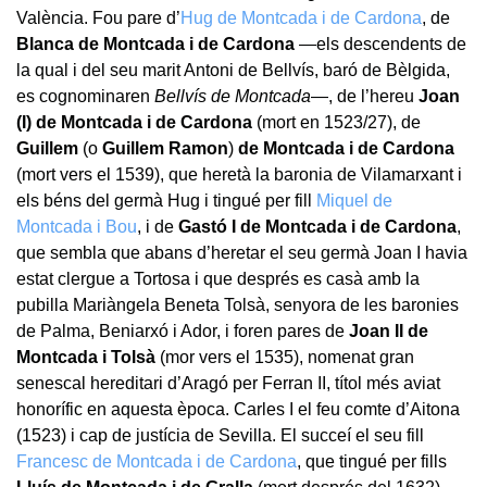
València. Fou pare d’
Hug de Montcada i de Cardona
, de
Blanca de Montcada i de Cardona
—els descendents de
la qual i del seu marit Antoni de Bellvís, baró de Bèlgida,
es cognominaren
Bellvís de Montcada
—, de l’hereu
Joan
(I) de Montcada i de Cardona
(mort en 1523/27), de
Guillem
(o
Guillem Ramon
)
de Montcada i de Cardona
(mort vers el 1539), que heretà la baronia de Vilamarxant i
els béns del germà Hug i tingué per fill
Miquel de
Montcada i Bou
, i de
Gastó I de Montcada i de Cardona
,
que sembla que abans d’heretar el seu germà Joan I havia
estat clergue a Tortosa i que després es casà amb la
pubilla Mariàngela Beneta Tolsà, senyora de les baronies
de Palma, Beniarxó i Ador, i foren pares de
Joan II de
Montcada i Tolsà
(mor vers el 1535), nomenat gran
senescal hereditari d’Aragó per Ferran II, títol més aviat
honorífic en aquesta època. Carles I el feu comte d’Aitona
(1523) i cap de justícia de Sevilla. El succeí el seu fill
Francesc de Montcada i de Cardona
, que tingué per fills