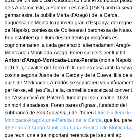
bosc de Mimiano San Cataldo, comprà el sumptuós palau
dels Aiutamicristo, a Palerm, i es casà (1587) amb la seva
germanastra, la pubilla Maria d’Aragó i de la Cerda,
duquessa de Montalto (primera gran d’Espanya del regne
de Nàpols), comtessa de Collesano i baronessa de Naso.
Fou establert que llurs descendents primogènits es
cognomenarien, a cada generació, alternadament Aragó-
Montcada i Montcada-Aragó. Foren succeïts per llur fill
Antoni d’Aragó-Montcada-Luna-Peralta
(mort a Nàpols
el 1631), cavaller del Toisó d’Or, que es casà amb la seva
cosina segona Juana de la Cerda y de la Cueva, filla dels
ducs de Medinaceli. Ambdós se separaren voluntàriament
per fer-se, ell, jesuïta, i ella, carmelita descalça al convent
de l’Assumpció de Paternò, fundat pel seu marit el 1628,
on morí d’abadessa. Foren pares d’Ignasi, fundador del
subbrancó de
San Giovanni
, i de l’hereu
Lluís Guillem de
Montcada-Aragó-Luna-Peralta i de la Cerda
, que fou pare
de
Ferran d’Aragó Montcada-Luna-Peralta i de Montcada
,
que reuní una altra important herència pel seu enllaç