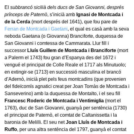
El
subbrancó sicilià dels ducs de San Giovanni, després
prínceps de Paternò
, s’inicià amb
Ignasi de Montcada i
de la Cerda
(mort després del 1641), que fou pare de
Ferran de Montcada i Gaetani
, el qual es casà amb la seva
neboda Gaetana (o Giovanna) Branciforte, duquessa de
San Giovanni i comtessa de Cammarata. Llur fill i
successor
Lluís Guillem de Montcada i Branciforte
(mort
a Palerm el 1743) fou gran d’Espanya des del 1672 i
vengué el principat de Colle Reale el 1717 als Minutuolo;
en extingir-se (1713) en successió masculina el brancó
d’Adernò, inicià plet pels feus montcadins (que provenien
del fideïcomís agnatici creat per Joan Tomàs de Montcada i
Sanseverino) amb la duquessa de Montalto, i el seu fill
Francesc Roderic de Montcada i Ventimiglia
(mort el
1763), duc de San Giovanni, guanyà per sentència (1730)
el principat de Paternò, el comtat de Caltanissetta i la
baronia de Melilli. El seu net
Joan Lluís de Montcada i
Ruffo
, per una altra sentència del 1797, guanyà el comtat