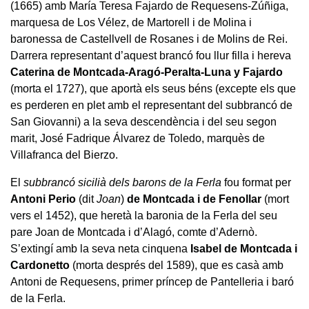
(1665) amb María Teresa Fajardo de Requesens-Zúñiga,
marquesa de Los Vélez, de Martorell i de Molina i
baronessa de Castellvell de Rosanes i de Molins de Rei.
Darrera representant d’aquest brancó fou llur filla i hereva
Caterina de Montcada-Aragó-Peralta-Luna y Fajardo
(morta el 1727), que aportà els seus béns (excepte els que
es perderen en plet amb el representant del subbrancó de
San Giovanni) a la seva descendència i del seu segon
marit, José Fadrique Álvarez de Toledo, marquès de
Villafranca del Bierzo.
El
subbrancó sicilià dels barons de la Ferla
fou format per
Antoni Perio
(dit
Joan
)
de Montcada i de Fenollar
(mort
vers el 1452), que heretà la baronia de la Ferla del seu
pare Joan de Montcada i d’Alagó, comte d’Adernò.
S’extingí amb la seva neta cinquena
Isabel de Montcada i
Cardonetto
(morta després del 1589), que es casà amb
Antoni de Requesens, primer príncep de Pantelleria i baró
de la Ferla.