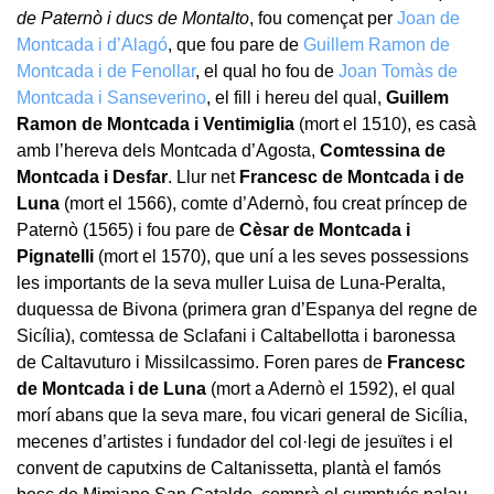
de Paternò i ducs de Montalto
, fou començat per
Joan de
Montcada i d’Alagó
, que fou pare de
Guillem Ramon de
Montcada i de Fenollar
, el qual ho fou de
Joan Tomàs de
Montcada i Sanseverino
, el fill i hereu del qual,
Guillem
Ramon de Montcada i Ventimiglia
(mort el 1510), es casà
amb l’hereva dels Montcada d’Agosta,
Comtessina de
Montcada i Desfar
. Llur net
Francesc de Montcada i de
Luna
(mort el 1566), comte d’Adernò, fou creat príncep de
Paternò (1565) i fou pare de
Cèsar de Montcada i
Pignatelli
(mort el 1570), que uní a les seves possessions
les importants de la seva muller Luisa de Luna-Peralta,
duquessa de Bivona (primera gran d’Espanya del regne de
Sicília), comtessa de Sclafani i Caltabellotta i baronessa
de Caltavuturo i Missilcassimo. Foren pares de
Francesc
de Montcada i de Luna
(mort a Adernò el 1592), el qual
morí abans que la seva mare, fou vicari general de Sicília,
mecenes d’artistes i fundador del col·legi de jesuïtes i el
convent de caputxins de Caltanissetta, plantà el famós