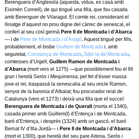
Berenguera d’Anglesola (aquesta, vídua, es casà amb
Eiximèn Cornell), de qui tingué una filla, que fou casada
amb Berenguer de Vilaragut. El comte rei, considerant el
llinatge d’aquest no prou digne del càrrec de senescal, el
conferí al seu cosí germà
Pere II de Montcada i d’Abarca
— i de
Pere de Montcada i d’Aragó
. Aquest tingué per fills,
probablement, el bisbe
Guillem de Montcada
i, amb
seguretat,
Constança de Montcada
,
Sibil·la de Montcada
,
comtesses d’Urgell,
Guillem Ramon de Montcada i
d’Abarca
(mort vers el 1275) —que possiblement fou el fill
gran i heretà Seròs i Mequinensa; pel fet d’ésser massa
jove el rei, traspassà la senescalia al seu oncle Ramon,
senyor de la baronia d’Albalat; fou procurador reial de
Catalunya (vers el 1273) i deixà una filla que el succeí:
Berenguera de Montcada i de Queralt
(morta el 1340),
casada primer amb Guillem(I) d’Entença i de Montcada,
baró d’Entença, i després (1324) amb un gascó, el baró
Bernat IV d’Illa-Jordà— i
Pere II de Montcada i d’Abarca
(mort el 1300), que heretà del seu pare Aitona, Seròs i