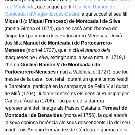
i de Montcada
, que tingué per fill
Guillem Ramon de
Montcada i d’Alagón-Espés-Castre
, a qui succeí el seu fill
Miquel I
(o
Miquel Francesc
)
de Montcada i de Silva
(mort a Girona el 1674), que es casà amb l’hereva de
l’important patrimoni dels Portocarrero-Meneses. Deixà
dos fills:
Manuel de Montcada i de Portocarrero-
Meneses
(mort el 1727), que inicià el
brancó dels
marquesos de Leiva
, extingit amb la seva neta, el 1719, i
l’hereu
Guillem Ramon V de Montcada i de
Portocarrero-Meneses
(mort a València el 1727), que fou
mestre de la casa i cort reial i durant un quant temps residí
a Barcelona, participà en la campanya de Felip V al ducat
de Milà (1704) i li foren confiscats els béns al Principat per
Carles d’Àustria (1706). Fou pare de la darrera
representant del llinatge als Països Catalans,
Teresa I de
Montcada i de Benavides
(morta el 1756), la qual aportà
la seva copiosa herència als seus descendents i la del seu
marit, Luis Antonio Fernández de Córdoba-Figueroa de la