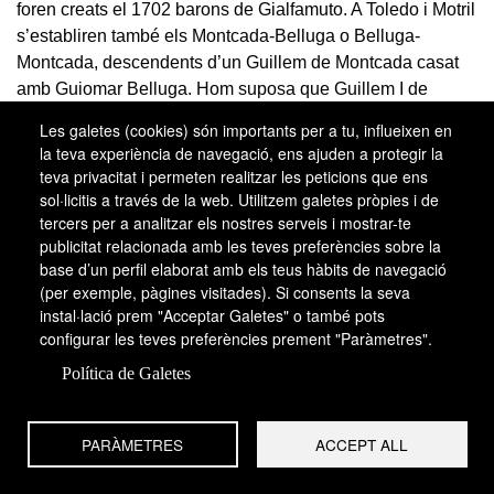
foren creats el 1702 barons de Gialfamuto. A Toledo i Motril
s’establiren també els Montcada-Belluga o Belluga-
Montcada, descendents d’un Guillem de Montcada casat
amb Guiomar Belluga. Hom suposa que Guillem I de
Montcada, primer senyor de Fraga, que el 1251 rebé la
Les galetes (cookies) són importants per a tu, influeixen en
senyoria de Nules, és el pare del
Galceran de Montcada
la teva experiència de navegació, ens ajuden a protegir la
(mort en 1275/76), senyor d’Eslida, que tingué per fill
teva privacitat i permeten realitzar les peticions que ens
Guillem Ramon de Montcada
(mort en 1295/1301), el
sol·licitis a través de la web. Utilitzem galetes pròpies i de
tercers per a analitzar els nostres serveis i mostrar-te
qual deixà la baronia de Nules al seu fill
Ramon de
publicitat relacionada amb les teves preferències sobre la
Montcada i Peris
(mort en 1322/26); aquest comprà Cirat
base d’un perfil elaborat amb els teus hàbits de navegació
(1322) a Gonçal Ximenes d’Arenós i, casat amb Elisenda
(per exemple, pàgines visitades). Si consents la seva
de Sarrià, fou pare de
Blanca de Montcada i de Sarrià
,
instal·lació prem "Acceptar Galetes" o també pots
muller de Gilabert de Centelles i de Bellpuig (a qui el 1314
configurar les teves preferències prement "Paràmetres".
el sogre vengué Nules), i de
Sibil·la de Montcada i
Política de Galetes
d’Arborea
(morta després del 1258), muller (vers el 1338)
de Joan d’Arborea, senyor de Bosa.
PARÀMETRES
ACCEPT ALL