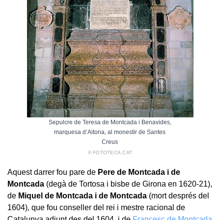
Sepulcre de Teresa de Montcada i Benavides,
marquesa d’Aitona, al monestir de Santes
Creus
© FOTOTECA.CAT
Aquest darrer fou pare de
Pere de Montcada i de
Montcada
(degà de Tortosa i bisbe de Girona en 1620-21),
de
Miquel de Montcada i de Montcada
(mort després del
1604), que fou conseller del rei i mestre racional de
Catalunya adjunt des del 1604, i de
Francesc de Montcada