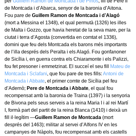
per
Guillem Ramon de Montcada i de Pinós
, fill de Pere II
de Montcada i d’Abarca, senyor de la baronia d’Aitona.
Fou pare de
Guillem Ramon de Montcada i d’Alagó
(mort a Messina el 1348), el qual permutà (1326) les illes
de Malta i Gozzo, que havia heretat de la seva mare, per la
ciutat i terra d’Agosta (convertida en comtat el 1336),
domini que feu dels Montcada els barons més importants
de l’illa després dels Peralta i els Alagó. Fou gonfanoner
de Sicília i, en guerra contra els Chiaramonte i els Palizzi,
fou fet presoner i emmetzinat. El succeí el seu fill
Mateu de
Montcada i Sclafani
, que fou pare de tres fills:
Antoni de
Montcada i Abbate
, el primer comte de Sicília pel feu
d’Adernò;
Pere de Montcada i Abbate
, el qual fou
recompensat amb la baronia de Traina (1397) i la senyoria
de Bivona pels seus serveis a la reina Maria I i al rei Martí
I, formà part del partit de la reina Blanca (1410) i deixà un
fill il·legítim —
Guillem Ramon de Montcada
(mort
després del 1463); militar al servei d’Alfons IV en les
campanyes de Nàpols, fou recompensat amb els castells