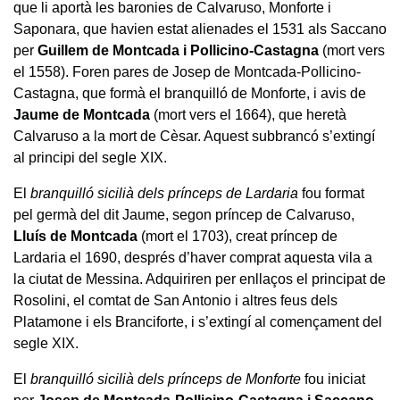
que li aportà les baronies de Calvaruso, Monforte i
Saponara, que havien estat alienades el 1531 als Saccano
per
Guillem de Montcada i Pollicino-Castagna
(mort vers
el 1558). Foren pares de Josep de Montcada-Pollicino-
Castagna, que formà el branquilló de Monforte, i avis de
Jaume de Montcada
(mort vers el 1664), que heretà
Calvaruso a la mort de Cèsar. Aquest subbrancó s’extingí
al principi del segle XIX.
El
branquilló sicilià dels prínceps de Lardaria
fou format
pel germà del dit Jaume, segon príncep de Calvaruso,
Lluís de Montcada
(mort el 1703), creat príncep de
Lardaria el 1690, després d’haver comprat aquesta vila a
la ciutat de Messina. Adquiriren per enllaços el principat de
Rosolini, el comtat de San Antonio i altres feus dels
Platamone i els Branciforte, i s’extingí al començament del
segle XIX.
El
branquilló sicilià dels prínceps de Monforte
fou iniciat