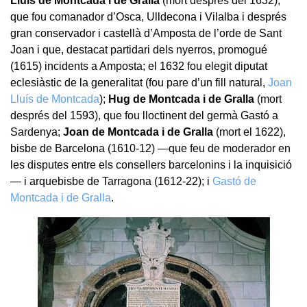
Lluís de Montcada i de Gralla
(mort després del 1632),
que fou comanador d’Osca, Ulldecona i Vilalba i després
gran conservador i castellà d’Amposta de l’orde de Sant
Joan i que, destacat partidari dels nyerros, promogué
(1615) incidents a Amposta; el 1632 fou elegit diputat
eclesiàstic de la generalitat (fou pare d’un fill natural,
Joan
Lluís de Montcada
);
Hug de Montcada i de Gralla
(mort
després del 1593), que fou lloctinent del germà Gastó a
Sardenya;
Joan de Montcada i de Gralla
(mort el 1622),
bisbe de Barcelona (1610-12) —que feu de moderador en
les disputes entre els consellers barcelonins i la inquisició
— i arquebisbe de Tarragona (1612-22); i
Gastó de
Montcada i de Gralla
.