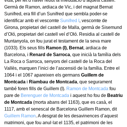
vida, pel fet d’haver rebut la infeudació d’aquest castell.
Germà de Ramon, ardiaca de Vic, i del magnat Bernat
Sunifred, era fill d’un Sunifred que sembla poder-se
identificar amb el vescomte
Sunifred I
, vescomte de
Girona, propietari del castell de Malla, germà de Sisemund
d’Oló, propietari del castell veí d’Oló. Residia al castell de
Muntanyola, on fou jurat el testament de la seva mare
(1033). Els seus fills
Ramon (I), Bernat
, ardiaca de
Barcelona, i
Renard de Sarroca
, que inicià la família dels
La Roca o Sarroca, senyors del castell de la Roca del
Vallès, marquen l’inici de l’ascensió de la família. Entre el
1064 i el 1067 apareixen els germans
Guillem de
Montcada
i
Riambau de Montcada
, que segurament
també foren fills de Guillem (I).
Ramon de Montcada
fou
pare de
Berenguer de Montcada
i aquest ho fou de
Beatriu
de Montcada
(morta abans del 1163), que es casà, el
1117, amb el senescal de Barcelona Guillem Ramon, dit
Guillem Ramon
. A desgrat de les desavinences d’aquest
matrimoni, que fou anul·lat el 1135, el patrimoni de les