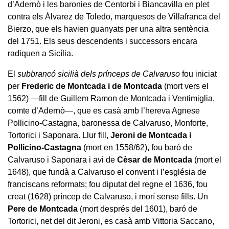
d’Adernò i les baronies de Centorbi i Biancavilla en plet
contra els Álvarez de Toledo, marquesos de Villafranca del
Bierzo, que els havien guanyats per una altra sentència
del 1751. Els seus descendents i successors encara
radiquen a Sicília.
El
subbrancó sicilià dels prínceps de Calvaruso
fou iniciat
per
Frederic de Montcada i de Montcada
(mort vers el
1562) —fill de Guillem Ramon de Montcada i Ventimiglia,
comte d’Adernò—, que es casà amb l’hereva Agnese
Pollicino-Castagna, baronessa de Calvaruso, Monforte,
Tortorici i Saponara. Llur fill,
Jeroni de Montcada i
Pollicino-Castagna
(mort en 1558/62), fou baró de
Calvaruso i Saponara i avi de
Cèsar de Montcada
(mort el
1648), que fundà a Calvaruso el convent i l’església de
franciscans reformats; fou diputat del regne el 1636, fou
creat (1628) príncep de Calvaruso, i morí sense fills. Un
Pere de Montcada
(mort després del 1601), baró de
Tortorici, net del dit Jeroni, es casà amb Vittoria Saccano,