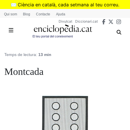
Vés
✉️
Ciència en català, cada setmana al teu correu.
al
➜
Subscriu-te al butlletí de Divulcat
.
Qui som
Blog
Contacte
Ajuda
contingut
Divulcat
Diccionari.cat
El teu portal del coneixement
Temps de lectura:
13 min
Montcada