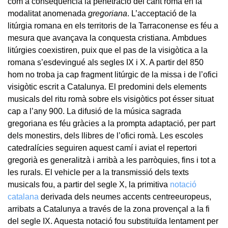
com a conseqüència la penetració del cant romà en la
modalitat anomenada
gregoriana
. L’acceptació de la
litúrgia romana en els territoris de la Tarraconense es féu a
mesura que avançava la conquesta cristiana. Ambdues
litúrgies coexistiren, puix que el pas de la visigòtica a la
romana s’esdevingué als segles IX i X. A partir del 850
hom no troba ja cap fragment litúrgic de la missa i de l’ofici
visigòtic escrit a Catalunya. El predomini dels elements
musicals del ritu romà sobre els visigòtics pot ésser situat
cap a l’any 900. La difusió de la música sagrada
gregoriana es féu gràcies a la prompta adaptació, per part
dels monestirs, dels llibres de l’ofici romà. Les escoles
catedralícies seguiren aquest camí i aviat el repertori
gregorià es generalitzà i arribà a les parròquies, fins i tot a
les rurals. El vehicle per a la transmissió dels texts
musicals fou, a partir del segle X, la primitiva
notació
catalana
derivada dels neumes accents centreeuropeus,
arribats a Catalunya a través de la zona provençal a la fi
del segle IX. Aquesta notació fou substituïda lentament per