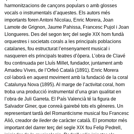
harmonitzacions de cançons populars o amb glosses
vocals o instrumentals d’aquestes. Els autors més
importants foren Antoni Nicolau, Enric Morera, Joan
Lamote de Grignon, Jaume Pahissa, Francesc Pujol i Joan
Llongueres. Des del segon terç del segle XIX hom fundà
orquestres i societats corals a les principals poblacions
catalanes, fou estructurat l’ensenyament musical i
nasqueren els principals teatres d’òpera. L’obra de Clavé
fou continuada per Lluís Millet, fundador, juntament amb
Amadeu Vives, de l’Orfeó Català (1891). Enric Morera
col·laborà en aquest moviment amb la fundació de la coral
Catalunya Nova (1895). Al marge de l’activitat coral, hom
troba una producció instrumental d’una gran qualitat en
l’obra de Juli Garreta. El País Valencià té la figura de
Salvador Giner, que conreà gairebé tots els gèneres. Un
representant tardà del Romanticisme musical fou Francesc
Alió, creador de
lieder
de caràcter català. El promotor més
important del darrer terç del segle XIX fou Felip Pedrell,