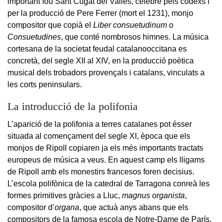
important fou Sant Cugat del Vallès, cèlebre pels còdexs i
per la producció de Pere Ferrer (mort el 1231), monjo
compositor que copià el
Liber consuetudinum
o
Consuetudines
, que conté nombrosos himnes. La música
cortesana de la societat feudal catalanooccitana es
concretà, del segle XII al XIV, en la producció poètica
musical dels trobadors provençals i catalans, vinculats a
les corts peninsulars.
La introducció de la polifonia
L’aparició de la polifonia a terres catalanes pot ésser
situada al començament del segle XI, època que els
monjos de Ripoll copiaren ja els més importants tractats
europeus de música a veus. En aquest camp els lligams
de Ripoll amb els monestirs francesos foren decisius.
L’escola polifònica de la catedral de Tarragona conreà les
formes primitives gràcies a Lluc,
magnus organista
,
compositor d’
organa
, que actuà anys abans que els
compositors de la famosa escola de Notre-Dame de París.