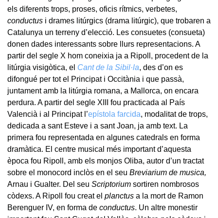
els diferents trops, proses, oficis rítmics, verbetes,
conductus
i drames litúrgics (drama litúrgic), que trobaren a
Catalunya un terreny d’elecció. Les consuetes (consueta)
donen dades interessants sobre llurs representacions. A
partir del segle X hom coneixia ja a Ripoll, procedent de la
litúrgia visigòtica, el
Cant de la Sibil·la
, des d’on es
difongué per tot el Principat i Occitània i que passà,
juntament amb la litúrgia romana, a Mallorca, on encara
perdura. A partir del segle XIII fou practicada al País
Valencià i al Principat l’
epístola farcida
, modalitat de trops,
dedicada a sant Esteve i a sant Joan, ja amb text. La
primera fou representada en algunes catedrals en forma
dramàtica. El centre musical més important d’aquesta
època fou Ripoll, amb els monjos Oliba, autor d’un tractat
sobre el monocord inclòs en el seu
Breviarium de musica,
Arnau i Gualter. Del seu
Scriptorium
sortiren nombrosos
còdexs. A Ripoll fou creat el
planctus
a la mort de Ramon
Berenguer IV, en forma de
conductus
. Un altre monestir