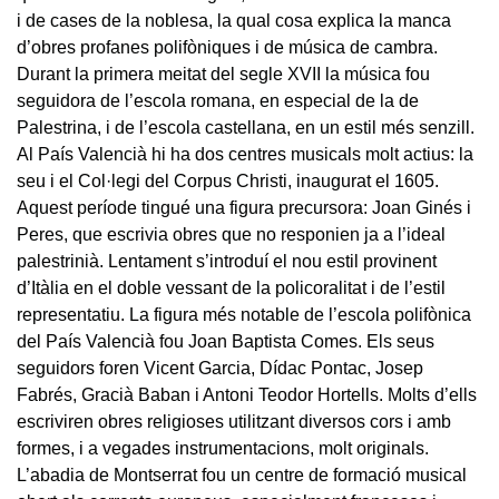
i de cases de la noblesa, la qual cosa explica la manca
d’obres profanes polifòniques i de música de cambra.
Durant la primera meitat del segle XVII la música fou
seguidora de l’escola romana, en especial de la de
Palestrina, i de l’escola castellana, en un estil més senzill.
Al País Valencià hi ha dos centres musicals molt actius: la
seu i el Col·legi del Corpus Christi, inaugurat el 1605.
Aquest període tingué una figura precursora: Joan Ginés i
Peres, que escrivia obres que no responien ja a l’ideal
palestrinià. Lentament s’introduí el nou estil provinent
d’Itàlia en el doble vessant de la policoralitat i de l’estil
representatiu. La figura més notable de l’escola polifònica
del País Valencià fou Joan Baptista Comes. Els seus
seguidors foren Vicent Garcia, Dídac Pontac, Josep
Fabrés, Gracià Baban i Antoni Teodor Hortells. Molts d’ells
escriviren obres religioses utilitzant diversos cors i amb
formes, i a vegades instrumentacions, molt originals.
L’abadia de Montserrat fou un centre de formació musical