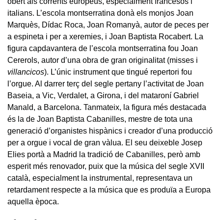
obert als corrents europeus, especialment francesos i
italians. L’escola montserratina donà els monjos Joan
Marquès, Dídac Roca, Joan Romanyà, autor de peces per
a espineta i per a xeremies, i Joan Baptista Rocabert. La
figura capdavantera de l’escola montserratina fou Joan
Cererols, autor d’una obra de gran originalitat (misses i
villancicos
). L’únic instrument que tingué repertori fou
l’orgue. Al darrer terç del segle pertany l’activitat de Joan
Baseia, a Vic, Verdalet, a Girona, i del mataroní Gabriel
Manald, a Barcelona. Tanmateix, la figura més destacada
és la de Joan Baptista Cabanilles, mestre de tota una
generació d’organistes hispànics i creador d’una producció
per a orgue i vocal de gran vàlua. El seu deixeble Josep
Elies portà a Madrid la tradició de Cabanilles, però amb
esperit més renovador, puix que la música del segle XVII
català, especialment la instrumental, representava un
retardament respecte a la música que es produïa a Europa
aquella època.