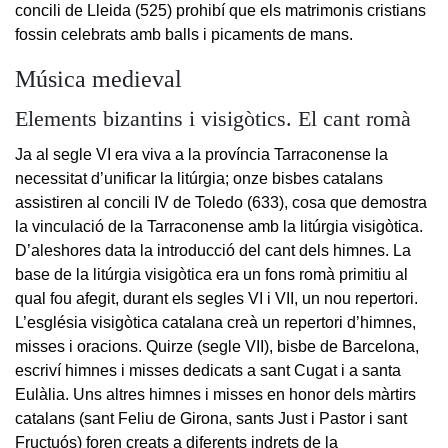
concili de Lleida (525) prohibí que els matrimonis cristians
fossin celebrats amb balls i picaments de mans.
Música medieval
Elements bizantins i visigòtics. El cant romà
Ja al segle VI era viva a la província Tarraconense la
necessitat d’unificar la litúrgia; onze bisbes catalans
assistiren al concili IV de Toledo (633), cosa que demostra
la vinculació de la Tarraconense amb la litúrgia visigòtica.
D’aleshores data la introducció del cant dels himnes. La
base de la litúrgia visigòtica era un fons romà primitiu al
qual fou afegit, durant els segles VI i VII, un nou repertori.
L’església visigòtica catalana creà un repertori d’himnes,
misses i oracions. Quirze (segle VII), bisbe de Barcelona,
escriví himnes i misses dedicats a sant Cugat i a santa
Eulàlia. Uns altres himnes i misses en honor dels màrtirs
catalans (sant Feliu de Girona, sants Just i Pastor i sant
Fructuós) foren creats a diferents indrets de la