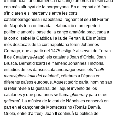
d’influència francoflamenca i la cançó amorosa d’estil cada
cop més allunyat de la borgonyona. En el regnat d’Alfons
s’iniciaren els intercanvis entre les corts
catalanoaragonesa i napolitana; regnant el seu fill Ferran II
de Nàpols fou continuada l’elaboració d’un repertori
polifònic amorós, base de la cançó amatòria practicada a
la cort d’Isabel la Catòlica i a la de Ferran II. Els músics
més destacats de la cort napolitana foren Johannes
Cornago, que a partir del 1475 estigué al servei de Ferran
II de Catalunya-Aragó, els catalans Joan d’Oriola, Joan
Brusca, Bernat d’Icard i el flamenc Johannes Tinctoris,
estudiós de les danses catalanoaragoneses, els ’’
balli
maravigliosi tratti dei catalani
’, cèlebres a l’època en
diferents països europeus. Aquest teòric parlà, hom no sap
si referint-se a la guitarra, de ’’aquel invento de los
catalanes y que para unos se llama
ghiterra
y para otros
ghiterna
’. La música de la cort de Nàpols es conservà en
part en el cançoner de Montecassino (Tomàs Damià,
Oriola, entre d’altres). Joan II continuà la política de