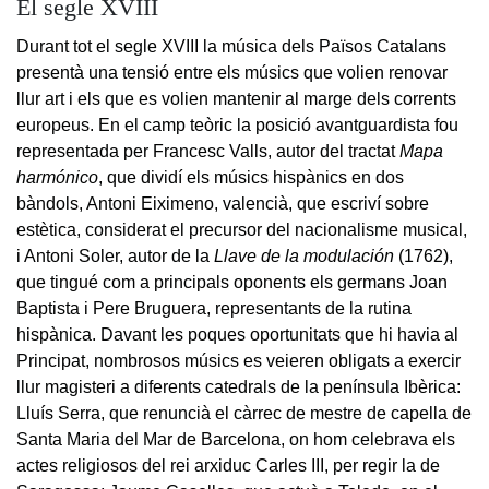
El segle XVIII
Durant tot el segle XVIII la música dels Països Catalans
presentà una tensió entre els músics que volien renovar
llur art i els que es volien mantenir al marge dels corrents
europeus. En el camp teòric la posició avantguardista fou
representada per Francesc Valls, autor del tractat
Mapa
harmónico
, que dividí els músics hispànics en dos
bàndols, Antoni Eiximeno, valencià, que escriví sobre
estètica, considerat el precursor del nacionalisme musical,
i Antoni Soler, autor de la
Llave de la modulación
(1762),
que tingué com a principals oponents els germans Joan
Baptista i Pere Bruguera, representants de la rutina
hispànica. Davant les poques oportunitats que hi havia al
Principat, nombrosos músics es veieren obligats a exercir
llur magisteri a diferents catedrals de la península Ibèrica:
Lluís Serra, que renuncià el càrrec de mestre de capella de
Santa Maria del Mar de Barcelona, on hom celebrava els
actes religiosos del rei arxiduc Carles III, per regir la de