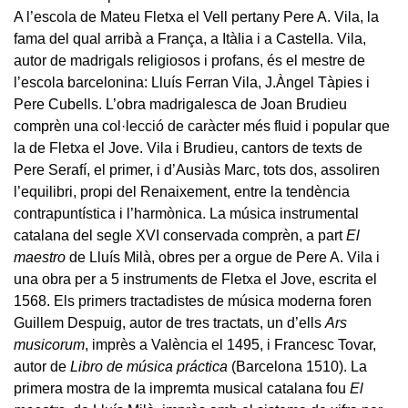
A l’escola de Mateu Fletxa el Vell pertany Pere A. Vila, la
fama del qual arribà a França, a Itàlia i a Castella. Vila,
autor de madrigals religiosos i profans, és el mestre de
l’escola barcelonina: Lluís Ferran Vila, J.Àngel Tàpies i
Pere Cubells. L’obra madrigalesca de Joan Brudieu
comprèn una col·lecció de caràcter més fluid i popular que
la de Fletxa el Jove. Vila i Brudieu, cantors de texts de
Pere Serafí, el primer, i d’Ausiàs Marc, tots dos, assoliren
l’equilibri, propi del Renaixement, entre la tendència
contrapuntística i l’harmònica. La música instrumental
catalana del segle XVI conservada comprèn, a part
El
maestro
de Lluís Milà, obres per a orgue de Pere A. Vila i
una obra per a 5 instruments de Fletxa el Jove, escrita el
1568. Els primers tractadistes de música moderna foren
Guillem Despuig, autor de tres tractats, un d’ells
Ars
musicorum
, imprès a València el 1495, i Francesc Tovar,
autor de
Libro de música práctica
(Barcelona 1510). La
primera mostra de la impremta musical catalana fou
El