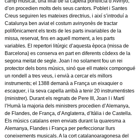
camp musical, una filial de la capella pontifícia d’Avinyó,
d’on procedien molts dels seus cantors. Poblet i Santes
Creus seguiren les mateixes directrius, i així s’introduí a
Catalunya ben aviat el costum avinyonès de tractar
polifònicament els texts de les parts invariables de la
missa, reservat, fins en aquell moment, a les parts
variables. El repertori litúrgic d’aquesta època (missa de
Barcelona) es conserva en part en diferents còdexs de la
segona meitat de segle. Joan I no solament fou un rei
protector dels bons músics, sinó que ell mateix compongué
un rondell a tres veus, i envià a cercar els millors
instruments; el 1388 demanà a França un eixaquier o
escaquer
, i la seva capella arribà a tenir 20 instrumentistes
(ministrer). Durant els regnats de Pere III, Joan I i Martí
l’Humà la majoria dels ministrers procedien d’Alemanya,
de Flandes, de França, d’Anglaterra, d’Itàlia i de Castella.
Els músics catalans eren enviats durant la quaresma a
Alemanya, Flandes i França per perfeccionar llurs
coneixements musicals. A la cort catalanoaragonesa del