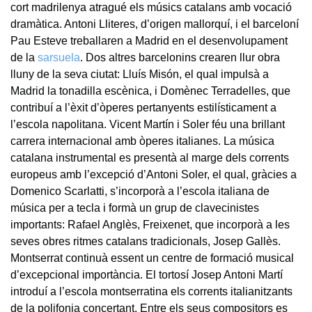
cort madrilenya atragué els músics catalans amb vocació
dramàtica. Antoni Lliteres, d’origen mallorquí, i el barceloní
Pau Esteve treballaren a Madrid en el desenvolupament
de la
sarsuela
. Dos altres barcelonins crearen llur obra
lluny de la seva ciutat: Lluís Misón, el qual impulsà a
Madrid la tonadilla escènica, i Domènec Terradelles, que
contribuí a l’èxit d’òperes pertanyents estilísticament a
l’escola napolitana. Vicent Martín i Soler féu una brillant
carrera internacional amb òperes italianes. La música
catalana instrumental es presentà al marge dels corrents
europeus amb l’excepció d’Antoni Soler, el qual, gràcies a
Domenico Scarlatti, s’incorporà a l’escola italiana de
música per a tecla i formà un grup de clavecinistes
importants: Rafael Anglès, Freixenet, que incorporà a les
seves obres ritmes catalans tradicionals, Josep Gallès.
Montserrat continuà essent un centre de formació musical
d’excepcional importància. El tortosí Josep Antoni Martí
introduí a l’escola montserratina els corrents italianitzants
de la polifonia concertant. Entre els seus compositors es