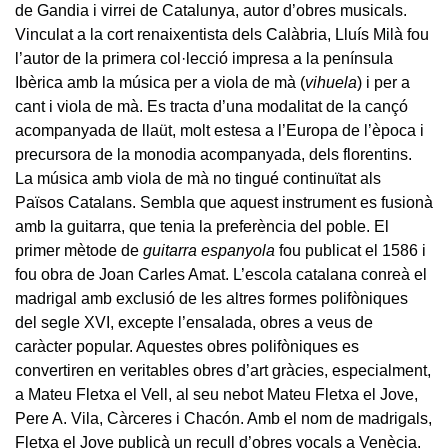
de Gandia i virrei de Catalunya, autor d’obres musicals.
Vinculat a la cort renaixentista dels Calàbria, Lluís Milà fou
l’autor de la primera col·lecció impresa a la península
Ibèrica amb la música per a viola de mà (
vihuela
) i per a
cant i viola de mà. Es tracta d’una modalitat de la cançó
acompanyada de llaüt, molt estesa a l’Europa de l’època i
precursora de la monodia acompanyada, dels florentins.
La música amb viola de mà no tingué continuïtat als
Països Catalans. Sembla que aquest instrument es fusionà
amb la guitarra, que tenia la preferència del poble. El
primer mètode de
guitarra espanyola
fou publicat el 1586 i
fou obra de Joan Carles Amat. L’escola catalana conreà el
madrigal amb exclusió de les altres formes polifòniques
del segle XVI, excepte l’ensalada, obres a veus de
caràcter popular. Aquestes obres polifòniques es
convertiren en veritables obres d’art gràcies, especialment,
a Mateu Fletxa el Vell, al seu nebot Mateu Fletxa el Jove,
Pere A. Vila, Càrceres i Chacón. Amb el nom de madrigals,
Fletxa el Jove publicà un recull d’obres vocals a Venècia.