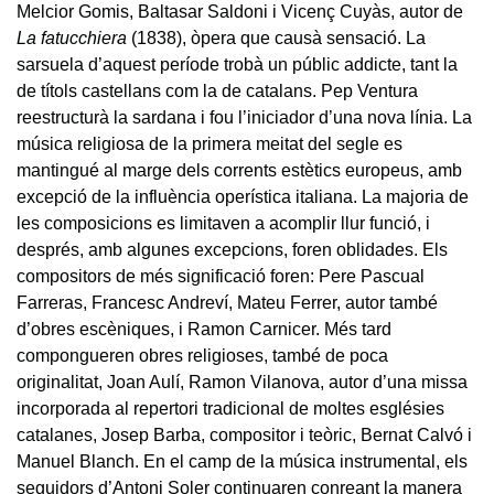
Melcior Gomis, Baltasar Saldoni i Vicenç Cuyàs, autor de
La fatucchiera
(1838), òpera que causà sensació. La
sarsuela d’aquest període trobà un públic addicte, tant la
de títols castellans com la de catalans. Pep Ventura
reestructurà la sardana i fou l’iniciador d’una nova línia. La
música religiosa de la primera meitat del segle es
mantingué al marge dels corrents estètics europeus, amb
excepció de la influència operística italiana. La majoria de
les composicions es limitaven a acomplir llur funció, i
després, amb algunes excepcions, foren oblidades. Els
compositors de més significació foren: Pere Pascual
Farreras, Francesc Andreví, Mateu Ferrer, autor també
d’obres escèniques, i Ramon Carnicer. Més tard
compongueren obres religioses, també de poca
originalitat, Joan Aulí, Ramon Vilanova, autor d’una missa
incorporada al repertori tradicional de moltes esglésies
catalanes, Josep Barba, compositor i teòric, Bernat Calvó i
Manuel Blanch. En el camp de la música instrumental, els
seguidors d’Antoni Soler continuaren conreant la manera