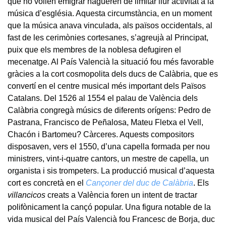
que no volien emigrar hagueren de limitar llur activitat a la
música d’església. Aquesta circumstància, en un moment
que la música anava vinculada, als països occidentals, al
fast de les cerimònies cortesanes, s’agreujà al Principat,
puix que els membres de la noblesa defugiren el
mecenatge. Al País Valencià la situació fou més favorable
gràcies a la cort cosmopolita dels ducs de Calàbria, que es
convertí en el centre musical més important dels Països
Catalans. Del 1526 al 1554 el palau de València dels
Calàbria congregà músics de diferents orígens: Pedro de
Pastrana, Francisco de Peñalosa, Mateu Fletxa el Vell,
Chacón i Bartomeu? Càrceres. Aquests compositors
disposaven, vers el 1550, d’una capella formada per nou
ministrers, vint-i-quatre cantors, un mestre de capella, un
organista i sis trompeters. La producció musical d’aquesta
cort es concretà en el
Cançoner del duc de Calàbria
. Els
villancicos
creats a València foren un intent de tractar
polifònicament la cançó popular. Una figura notable de la
vida musical del País Valencià fou Francesc de Borja, duc