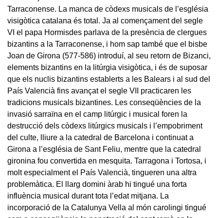
Tarraconense. La manca de còdexs musicals de l’església
visigòtica catalana és total. Ja al començament del segle
VI el papa Hormisdes parlava de la presència de clergues
bizantins a la Tarraconense, i hom sap també que el bisbe
Joan de Girona (577-586) introduí, al seu retorn de Bizanci,
elements bizantins en la litúrgia visigòtica, i és de suposar
que els nuclis bizantins establerts a les Balears i al sud del
País Valencià fins avançat el segle VII practicaren les
tradicions musicals bizantines. Les conseqüències de la
invasió sarraïna en el camp litúrgic i musical foren la
destrucció dels còdexs litúrgics musicals i l’empobriment
del culte, lliure a la catedral de Barcelona i continuat a
Girona a l’església de Sant Feliu, mentre que la catedral
gironina fou convertida en mesquita. Tarragona i Tortosa, i
molt especialment el País Valencià, tingueren una altra
problemàtica. El llarg domini àrab hi tingué una forta
influència musical durant tota l’edat mitjana. La
incorporació de la Catalunya Vella al món carolingi tingué