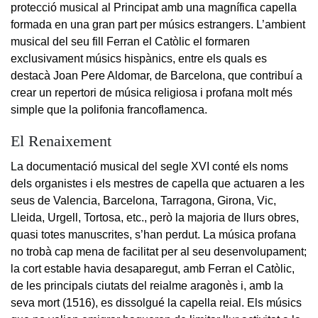
protecció musical al Principat amb una magnífica capella
formada en una gran part per músics estrangers. L’ambient
musical del seu fill Ferran el Catòlic el formaren
exclusivament músics hispànics, entre els quals es
destacà Joan Pere Aldomar, de Barcelona, que contribuí a
crear un repertori de música religiosa i profana molt més
simple que la polifonia francoflamenca.
El Renaixement
La documentació musical del segle XVI conté els noms
dels organistes i els mestres de capella que actuaren a les
seus de Valencia, Barcelona, Tarragona, Girona, Vic,
Lleida, Urgell, Tortosa, etc., però la majoria de llurs obres,
quasi totes manuscrites, s’han perdut. La música profana
no trobà cap mena de facilitat per al seu desenvolupament;
la cort estable havia desaparegut, amb Ferran el Catòlic,
de les principals ciutats del reialme aragonès i, amb la
seva mort (1516), es dissolgué la capella reial. Els músics