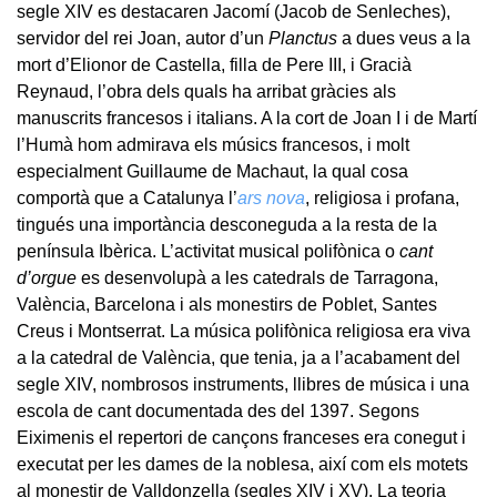
segle XIV es destacaren Jacomí (Jacob de Senleches),
servidor del rei Joan, autor d’un
Planctus
a dues veus a la
mort d’Elionor de Castella, filla de Pere III, i Gracià
Reynaud, l’obra dels quals ha arribat gràcies als
manuscrits francesos i italians. A la cort de Joan I i de Martí
l’Humà hom admirava els músics francesos, i molt
especialment Guillaume de Machaut, la qual cosa
comportà que a Catalunya l’
ars nova
, religiosa i profana,
tingués una importància desconeguda a la resta de la
península Ibèrica. L’activitat musical polifònica o
cant
d’orgue
es desenvolupà a les catedrals de Tarragona,
València, Barcelona i als monestirs de Poblet, Santes
Creus i Montserrat. La música polifònica religiosa era viva
a la catedral de València, que tenia, ja a l’acabament del
segle XIV, nombrosos instruments, llibres de música i una
escola de cant documentada des del 1397. Segons
Eiximenis el repertori de cançons franceses era conegut i
executat per les dames de la noblesa, així com els motets
al monestir de Valldonzella (segles XIV i XV). La teoria