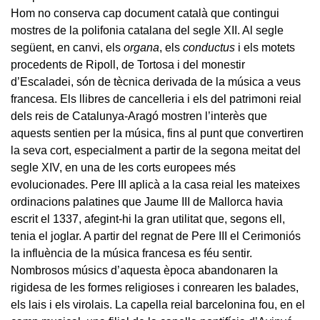
Hom no conserva cap document català que contingui
mostres de la polifonia catalana del segle XII. Al segle
següent, en canvi, els
organa
, els
conductus
i els motets
procedents de Ripoll, de Tortosa i del monestir
d’Escaladei, són de tècnica derivada de la música a veus
francesa. Els llibres de cancelleria i els del patrimoni reial
dels reis de Catalunya-Aragó mostren l’interès que
aquests sentien per la música, fins al punt que convertiren
la seva cort, especialment a partir de la segona meitat del
segle XIV, en una de les corts europees més
evolucionades. Pere III aplicà a la casa reial les mateixes
ordinacions palatines que Jaume III de Mallorca havia
escrit el 1337, afegint-hi la gran utilitat que, segons ell,
tenia el joglar. A partir del regnat de Pere III el Cerimoniós
la influència de la música francesa es féu sentir.
Nombrosos músics d’aquesta època abandonaren la
rigidesa de les formes religioses i conrearen les balades,
els lais i els virolais. La capella reial barcelonina fou, en el