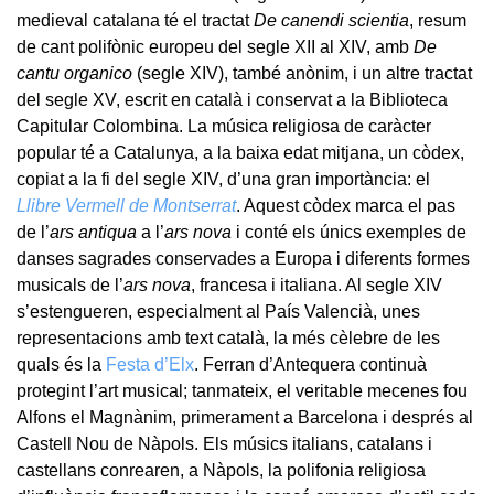
medieval catalana té el tractat
De canendi scientia
, resum
de cant polifònic europeu del segle XII al XIV, amb
De
cantu organico
(segle XIV), també anònim, i un altre tractat
del segle XV, escrit en català i conservat a la Biblioteca
Capitular Colombina. La música religiosa de caràcter
popular té a Catalunya, a la baixa edat mitjana, un còdex,
copiat a la fi del segle XIV, d’una gran importància: el
Llibre Vermell de Montserrat
. Aquest còdex marca el pas
de l’
ars antiqua
a l’
ars nova
i conté els únics exemples de
danses sagrades conservades a Europa i diferents formes
musicals de l’
ars nova
, francesa i italiana. Al segle XIV
s’estengueren, especialment al País Valencià, unes
representacions amb text català, la més cèlebre de les
quals és la
Festa d’Elx
. Ferran d’Antequera continuà
protegint l’art musical; tanmateix, el veritable mecenes fou
Alfons el Magnànim, primerament a Barcelona i després al
Castell Nou de Nàpols. Els músics italians, catalans i
castellans conrearen, a Nàpols, la polifonia religiosa