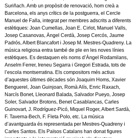
Suriñach. Amb un propòsit de renovació, hom creà a
Barcelona, els anys crítics de la postguerra, el Cercle
Manuel de Falla, integrat per membres adscrits a diferents
estètiques: Joan Cumellas, Joan E. Cirlot, Manuel Valls,
Josep Casanovas, Àngel Cerdà, Josep Cercós, Jaume
Padrós, Albert Blancafort i Josep M. Mestres-Quadreny. La
música religiosa entra també de ple en les noves línies
estètiques. Es destaquen els noms d’Àngel Rodamilans,
Anselm Ferrer, Ireneu Segarra i Gregori Estrada, tots de
l’escola montserratina. Els compositors més actius
d’aquestes últimes dècades són Joaquim Homs, Xavier
Benguerel, Joan Guinjoan, Romà Alís, Enric Raxach,
Narcís Bonet, Lleonard Balada, Salvador Pueyo, Josep
Soler, Salvador Brotons, Benet Casablancas, Carles
Guinovart, J. Rodríguez-Picó, Miquel Roger, Albert Sardà,
F. Taverna-Bech, F. Fleta Polo, etc. La música
d’avantguarda és representada per Mestres-Quadreny i
Carles Santos. Els Països Catalans han donat figures