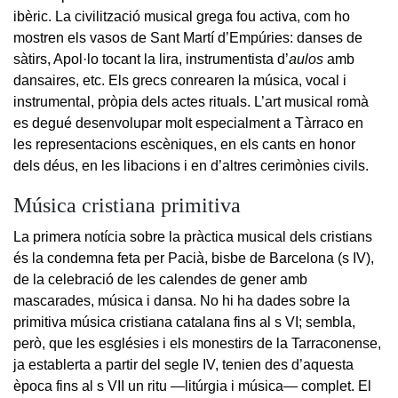
ibèric. La civilització musical grega fou activa, com ho
mostren els vasos de Sant Martí d’Empúries: danses de
sàtirs, Apol·lo tocant la lira, instrumentista d’
aulos
amb
dansaires, etc. Els grecs conrearen la música, vocal i
instrumental, pròpia dels actes rituals. L’art musical romà
es degué desenvolupar molt especialment a Tàrraco en
les representacions escèniques, en els cants en honor
dels déus, en les libacions i en d’altres cerimònies civils.
Música cristiana primitiva
La primera notícia sobre la pràctica musical dels cristians
és la condemna feta per Pacià, bisbe de Barcelona (s IV),
de la celebració de les calendes de gener amb
mascarades, música i dansa. No hi ha dades sobre la
primitiva música cristiana catalana fins al s VI; sembla,
però, que les esglésies i els monestirs de la Tarraconense,
ja establerta a partir del segle IV, tenien des d’aquesta
època fins al s VII un ritu —litúrgia i música— complet. El