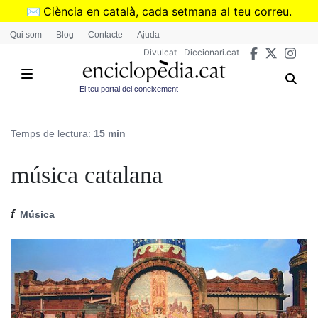
Vés
✉️
Ciència en català, cada setmana al teu correu.
al
➜
Subscriu-te al butlletí de Divulcat
.
Qui som
Blog
Contacte
Ajuda
contingut
Divulcat
Diccionari.cat
El teu portal del coneixement
Temps de lectura:
15 min
música catalana
f
Música