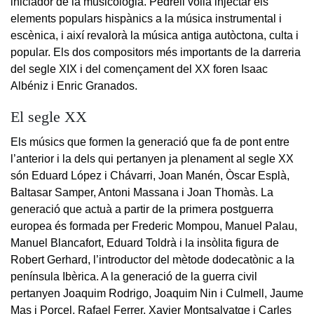
iniciador de la musicologia. Pedrell volia injectar els
elements populars hispànics a la música instrumental i
escènica, i així revalorà la música antiga autòctona, culta i
popular. Els dos compositors més importants de la darreria
del segle XIX i del començament del XX foren Isaac
Albéniz i Enric Granados.
El segle XX
Els músics que formen la generació que fa de pont entre
l’anterior i la dels qui pertanyen ja plenament al segle XX
són Eduard López i Chávarri, Joan Manén, Òscar Esplà,
Baltasar Samper, Antoni Massana i Joan Thomàs. La
generació que actuà a partir de la primera postguerra
europea és formada per Frederic Mompou, Manuel Palau,
Manuel Blancafort, Eduard Toldrà i la insòlita figura de
Robert Gerhard, l’introductor del mètode dodecatònic a la
península Ibèrica. A la generació de la guerra civil
pertanyen Joaquim Rodrigo, Joaquim Nin i Culmell, Jaume
Mas i Porcel, Rafael Ferrer, Xavier Montsalvatge i Carles