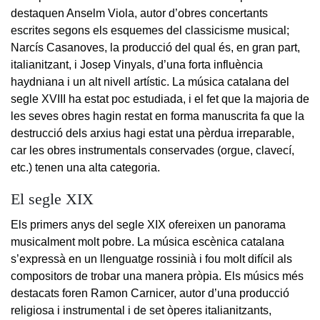
destaquen Anselm Viola, autor d’obres concertants
escrites segons els esquemes del classicisme musical;
Narcís Casanoves, la producció del qual és, en gran part,
italianitzant, i Josep Vinyals, d’una forta influència
haydniana i un alt nivell artístic. La música catalana del
segle XVIII ha estat poc estudiada, i el fet que la majoria de
les seves obres hagin restat en forma manuscrita fa que la
destrucció dels arxius hagi estat una pèrdua irreparable,
car les obres instrumentals conservades (orgue, clavecí,
etc.) tenen una alta categoria.
El segle XIX
Els primers anys del segle XIX ofereixen un panorama
musicalment molt pobre. La música escènica catalana
s’expressà en un llenguatge rossinià i fou molt difícil als
compositors de trobar una manera pròpia. Els músics més
destacats foren Ramon Carnicer, autor d’una producció
religiosa i instrumental i de set òperes italianitzants,