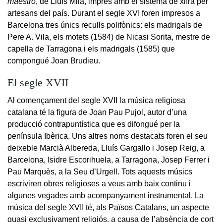
maestro
, de Lluís Milà, imprès amb el sistema de xifra per
artesans del país. Durant el segle XVI foren impresos a
Barcelona tres únics reculls polifònics: els madrigals de
Pere A. Vila, els motets (1584) de Nicasi Sorita, mestre de
capella de Tarragona i els madrigals (1585) que
compongué Joan Brudieu.
El segle XVII
Al començament del segle XVII la música religiosa
catalana té la figura de Joan Pau Pujol, autor d’una
producció contrapuntística que es difongué per la
península Ibèrica. Uns altres noms destacats foren el seu
deixeble Marcià Albereda, Lluís Gargallo i Josep Reig, a
Barcelona, Isidre Escorihuela, a Tarragona, Josep Ferrer i
Pau Marquès, a la Seu d’Urgell. Tots aquests músics
escriviren obres religioses a veus amb baix continu i
algunes vegades amb acompanyament instrumental. La
música del segle XVII té, als Països Catalans, un aspecte
quasi exclusivament religiós, a causa de l’absència de cort