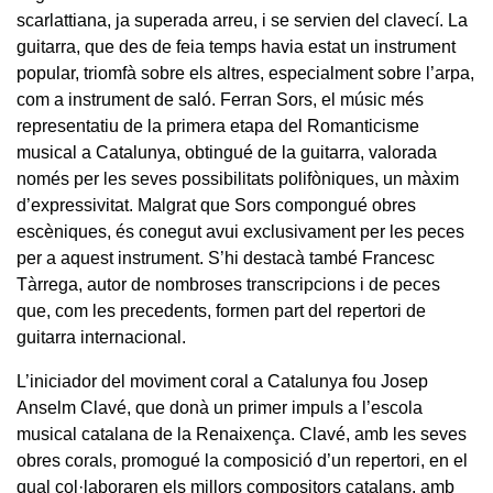
scarlattiana, ja superada arreu, i se servien del clavecí. La
guitarra, que des de feia temps havia estat un instrument
popular, triomfà sobre els altres, especialment sobre l’arpa,
com a instrument de saló. Ferran Sors, el músic més
representatiu de la primera etapa del Romanticisme
musical a Catalunya, obtingué de la guitarra, valorada
només per les seves possibilitats polifòniques, un màxim
d’expressivitat. Malgrat que Sors compongué obres
escèniques, és conegut avui exclusivament per les peces
per a aquest instrument. S’hi destacà també Francesc
Tàrrega, autor de nombroses transcripcions i de peces
que, com les precedents, formen part del repertori de
guitarra internacional.
L’iniciador del moviment coral a Catalunya fou Josep
Anselm Clavé, que donà un primer impuls a l’escola
musical catalana de la Renaixença. Clavé, amb les seves
obres corals, promogué la composició d’un repertori, en el
qual col·laboraren els millors compositors catalans, amb