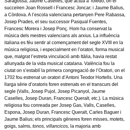
Saragossa; Jaume Caselles, que actuà a Toledo, on el
succeïren Joan Rossell i Francesc Joncar; i Jaume Balius,
a Còrdova. A l’escola valenciana pertanyen Pere Rabassa,
Josep Prades, el seu successor Pasqual Fuentes,
Francesc Morera i Josep Ponç. Hom ha conservat la
música dels mestres valencians als arxius. La influència
italiana es féu sentir al començament del segle XVIII en la
música religiosa, i especialment en l’oratori, forma musical
que, malgrat l’estreta vinculació amb Itàlia, havia restat
allunyada de la vida musical catalana. València fou la
ciutat on s’establí la primera congregació de l’Oratori, on el
1702 fou estrenat un oratori d’Antoni Teodor Hortells. Una
llarga sèrie d’oratoris foren estrenats en el transcurs del
segle (Valls, Josep Pujol, Josep Picanyol, Jaume
Caselles, Josep Duran, Francesc Queralt, etc.). La música
religiosa fou conreada per Josep Gas, Valls, Caselles,
Espona, Josep Duran, Francesc Queralt, Carles Baguer i
Jaume Balius; els principals gèneres foren misses, motets,
goigs, salms,
tonos, villancicos,
la majoria amb