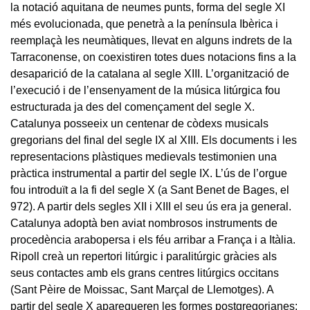
la notació aquitana de neumes punts, forma del segle XI
més evolucionada, que penetrà a la península Ibèrica i
reemplaçà les neumàtiques, llevat en alguns indrets de la
Tarraconense, on coexistiren totes dues notacions fins a la
desaparició de la catalana al segle XIII. L’organització de
l’execució i de l’ensenyament de la música litúrgica fou
estructurada ja des del començament del segle X.
Catalunya posseeix un centenar de còdexs musicals
gregorians del final del segle IX al XIII. Els documents i les
representacions plàstiques medievals testimonien una
pràctica instrumental a partir del segle IX. L’ús de l’orgue
fou introduït a la fi del segle X (a Sant Benet de Bages, el
972). A partir dels segles XII i XIII el seu ús era ja general.
Catalunya adoptà ben aviat nombrosos instruments de
procedència arabopersa i els féu arribar a França i a Itàlia.
Ripoll creà un repertori litúrgic i paralitúrgic gràcies als
seus contactes amb els grans centres litúrgics occitans
(Sant Pèire de Moissac, Sant Marçal de Llemotges). A
partir del segle X aparegueren les formes postgregorianes: