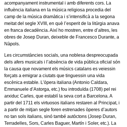
acompanyament instrumental i amb diferents cors. La
influència italiana en la música religiosa procedia del
camp de la música dramàtica i s’intensificà a la segona
meitat del segle XVIII, en què l’esperit de la litúrgia anava
en franca decadència. Així ho mostren, entre d’altres, les
obres de Josep Duran, deixeble de Francesco Durante, a
Nàpols.
Les circumstàncies socials, una noblesa despreocupada
dels afers musicals i l’absència de vida pública oficial són
la causa que novament els músics catalans es veiessin
forçats a emigrar a ciutats que tinguessin una vida
escènica estable. L’òpera italiana (Antonio Caldara,
Emmanuele d’Astorga, etc.) fou introduïda (1708) pel rei
arxiduc Carles, que establí la seva cort a Barcelona. A
partir del 1711 els virtuosos italians restaren al Principat, i
a partir de mitjan segle foren estrenades òperes d’autors
no tan sols italians, sinó també autòctons (Josep Duran,
Terradelles, Sors, Carles Baguer, Martín i Soler, etc.). La