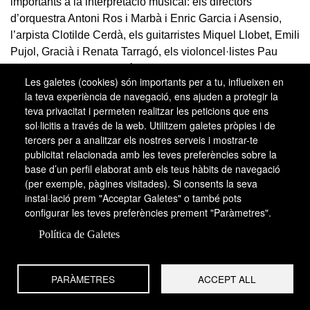
importants a la interpretació musical: els directors
d’orquestra Antoni Ros i Marbà i Enric Garcia i Asensio,
l’arpista Clotilde Cerdà, els guitarristes Miquel Llobet, Emili
Pujol, Gracià i Renata Tarragó, els violoncel·listes Pau
Casals, Gaspar Cassadó, Josep Trotta, Ricard Boadella,
Les galetes (cookies) són importants per a tu, influeixen en
Marçal Cervera i Lluís Claret, els violinistes Joan Manén,
la teva experiència de navegació, ens ajuden a protegir la
Francesc Costa, Joan Massià, Eduard Toldrà, Antoni
teva privacitat i permeten realitzar les peticions que ens
Brosa, Xavier Turull, Montserrat Cervera, Gonçal Comellas
sol·licitis a través de la web. Utilitzem galetes pròpies i de
i Gerard Claret, els organistes Joan Suñé i Sintes i
tercers per a analitzar els nostres serveis i mostrar-te
Montserrat Torrent, els pianistes Isaac Albéniz, Enric
publicitat relacionada amb les teves preferències sobre la
base d’un perfil elaborat amb els teus hàbits de navegació
Granados, Joaquim Malats, Ricard Viñas, Leopold Querol,
(per exemple, pàgines visitades). Si consents la seva
Josep Iturbi, Alícia de Larrocha, Rosa Sabater i Eulàlia
instal·lació prem "Acceptar Galetes" o també pots
Solé, el flautista Salvador Gratacòs i els cantants Francesc
configurar les teves preferències prement "Paràmetres".
Viñas, Maria Barrientos, Concepció Supervia, Hipòlit
Lázaro, Concepció Badia, Victòria dels Àngels, Montserrat
Política de Galetes
Caballé, Jaume Aragall, Josep Carreras, Vicenç Sardinero,
Joan Pons, Eduard Giménez i Dalmau González. El Servei
PARÀMETRES
ACCEPT ALL
de Música de la Generalitat de Catalunya, creat dins el
departament de cultura i mitjans de comunicació ha