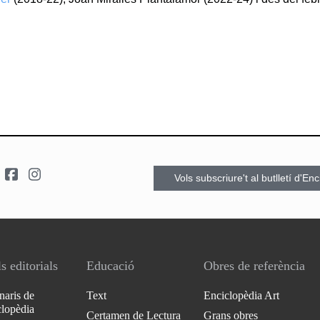
Vols subscriure't al butlletí d'En
s editorials
Educació
Obres de referència
naris de
Text
Enciclopèdia Art
clopèdia
Certamen de Lectura
Grans obres