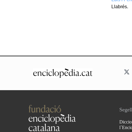
Llabrés.
Segell
Diccio
l`Enci