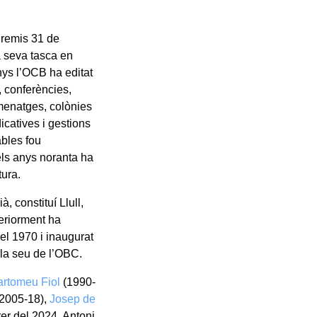
Premis 31 de
a seva tasca en
anys l’OCB ha editat
, conferències,
menatges, colònies
ndicatives i gestions
ables fou
els anys noranta ha
tura.
 constituí Llull,
eriorment ha
 el 1970 i inaugurat
 la seu de l’OBC.
artomeu Fiol
(1990-
2005-18),
Josep de
er del 2024, Antoni