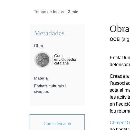
Temps de lectura:
2 min
Obra
Metadades
OCB
(sig
Obra
Entitat f
defensar i
Creada a 
Matèria
l’associac
Entitats culturals i
sota el ma
cíviques
les activi
en l’edici
fou retorn
Climent 
Contacteu amb
de l’entit