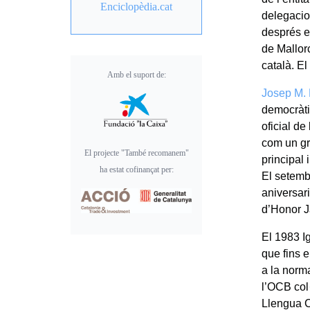
Enciclopèdia.cat
delegacio
després e
de Mallor
català. E
Amb el suport de:
Josep M. 
democràti
oficial de
com un gr
El projecte "També recomanem"
principal
ha estat cofinançat per:
El setemb
aniversar
d’Honor J
El 1983 Ig
que fins 
a la norma
l’OCB col·
Llengua C