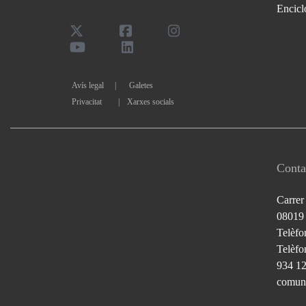
Encicl
Avís legal
Galetes
Privacitat
|
Xarxes socials
Conta
Carrer
08019
Telèfo
Telèfon
934 1
comuni