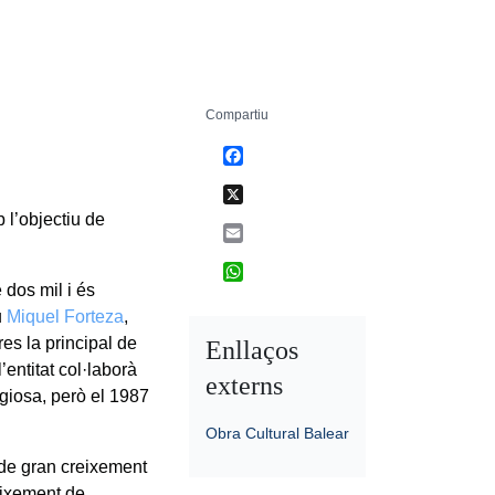
Compartiu
Facebook
X
l’objectiu de
Email
WhatsApp
 dos mil i és
u
Miquel Forteza
,
es la principal de
Enllaços
entitat col·laborà
externs
igiosa, però el 1987
Obra Cultural Balear
de gran creixement
naixement de