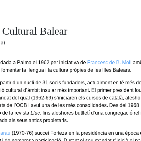
 Cultural Balear
la)
undada a Palma el 1962 per iniciativa de
Francesc de B. Moll
amb 
 fomentar la llengua i la cultura pròpies de les Illes Balears.
partir d’un nucli de 31 socis fundadors, actualment en té més de
ió cultural d’àmbit insular més important. El primer president fo
ndat del qual (1962-69) s’iniciaren els cursos de català, aleshor
tats de l’OCB i avui una de les més consolidades. Des del 1968 l’
ó de la revista
Lluc
, fins aleshores butlletí d’una congregació rel
ada als seus antics propietaris.
Garau
(1970-76) succeí Forteza en la presidència en una època 
at i de nombrosa participació. Durant el seu mandat s’inicià el 