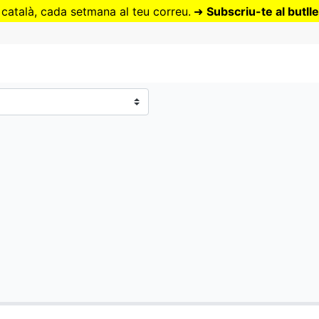
Vés
 català, cada setmana al teu correu.
➜
Subscriu-te al butlle
al
contingut