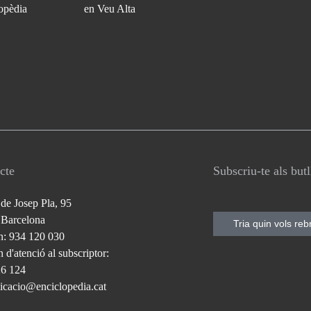
opèdia
en Veu Alta
cte
Subscriu-te als but
 de Josep Pla, 95
 Barcelona
Tria quin vols reb
n: 934 120 030
 d'atenció al subscriptor:
26 124
cacio@enciclopedia.cat