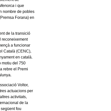
 Menorca
i que
on nombre de pobles
s (Premsa Forana) en
nt de la transició
al reconeixement
omençà a funcionar
el Català (CENC),
enyament en català.
 motiu del 750
va rebre el Premi
alunya.
ssociació Voltor,
ltres actuacions per
ltres activitats,
ternacional de la
 següent fou