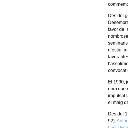
commemora
Des del ge
Desembre 
favor de l
nombroses
seminaris
d’estiu, in
favorables
l’assolim
convocat d
El 1990, 
nom que r
impulsat 
el maig de
Des del 1
92),
Anton
Luis i Fer