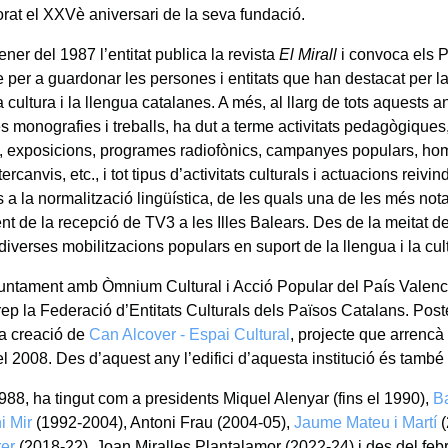
t el XXVè aniversari de la seva fundació.
ner del 1987 l’entitat publica la revista
El Mirall
i convoca els 
per a guardonar les persones i entitats que han destacat per l
a cultura i la llengua catalanes. A més, al llarg de tots aquests 
 monografies i treballs, ha dut a terme activitats pedagògiques
, exposicions, programes radiofònics, campanyes populars, ho
tercanvis, etc., i tot tipus d’activitats culturals i actuacions reivi
 a la normalització lingüística, de les quals una de les més not
ent de la recepció de TV3 a les Illes Balears. Des de la meitat d
iverses mobilitzacions populars en suport de la llengua i la cul
juntament amb Òmnium Cultural i Acció Popular del País Valencià,
ep la Federació d’Entitats Culturals dels Països Catalans. Post
la creació de
Can Alcover - Espai Cultural
, projecte que arrencà
l 2008. Des d’aquest any l’edifici d’aquesta institució és també
988, ha tingut com a presidents Miquel Alenyar (fins el 1990),
B
i Mir
(1992-2004), Antoni Frau (2004-05),
Jaume Mateu i Martí
(
rer
(2018-22), Joan Miralles Plantalamor (2022-24) i des del febr