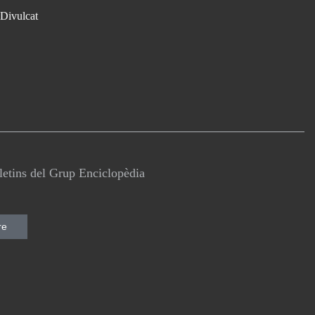
Divulcat
lletins del Grup Enciclopèdia
re