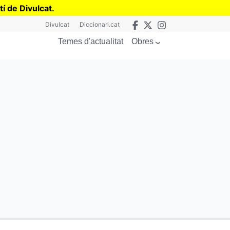
tí de Divulcat
.
Divulcat
Diccionari.cat
Obres
Temes d'actualitat