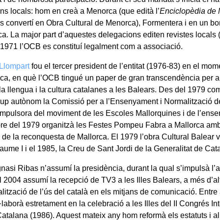
ns locals: hom en creà a Menorca (que edità l’
Enciclopèdia de
s convertí en Obra Cultural de Menorca), Formentera i en un b
ca. La major part d’aquestes delegacions editen revistes local
l 1971 l’OCB es constituí legalment com a associació.
Llompart
fou el tercer president de l’entitat (1976-83) en el mome
ca, en què l’OCB tingué un paper de gran transcendència per 
 la llengua i la cultura catalanes a les Balears. Des del 1979 c
up autònom la Comissió per a l’Ensenyament i Normalització d
 impulsora del moviment de les Escoles Mallorquines i de l’ens
re del 1979 organitzà les Festes Pompeu Fabra a Mallorca amb
i de la reconquesta de Mallorca. El 1979 l’obra Cultural Balear 
aume I i el 1985, la Creu de Sant Jordi de la Generalitat de Cat
nasi Ribas n’assumí la presidència, durant la qual s’impulsà l’a
el 2004 assumí la recepció de TV3 a les Illes Balears, a més d’a
lització de l’ús del català en els mitjans de comunicació. Entre a
laborà estretament en la celebració a les Illes del II Congrés In
atalana (1986). Aquest mateix any hom reformà els estatuts i al