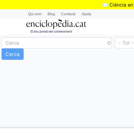
✉️
Ciència en
Qui som
Blog
Contacte
Ajuda
El teu portal del coneixement