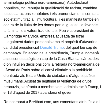
terminologia política nord-americana). Autodeclarat
populista, tot i rebutjar la qualificació de racista, combina
les declaracions xenòfobes i els pronunciaments contra la
societat multiracial i multicultural, i es manifesta també en
contra de la lluita de les dones per la igualtat, i a favor de
la família i els valors tradicionals. Fou vicepresident de
Cambridge Analytica, empresa acusada de filtrar
il·legalment dades personals amb el propòsit d’afavorir el
candidat presidencial
Donald Trump
, del qual fou cap de
campanya. En accedir a la presidència, Trump el nomenà
assessor estratègic en cap de la Casa Blanca, càrrec des
d’on influí en decisions com la retirada nord-americana de
l’Acord de París sobre el canvi climàtic o la prohibició
d’entrada als Estats Units de ciutadans d’alguns països
musulmans. Acusat de legitimar la violència de grups
neonazis, s’enfrontà a membres de l’administració Trump, i
el 18 d’agost de 2017 abandonà el govern.
Reincorporat a Breitbart.com, uns comentaris atribuïts a ell