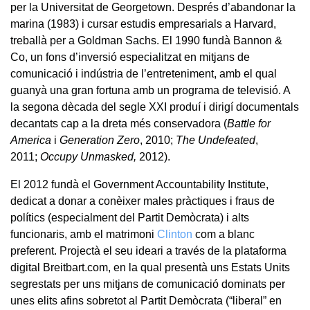
per la Universitat de Georgetown. Després d’abandonar la
marina (1983) i cursar estudis empresarials a Harvard,
treballà per a Goldman Sachs. El 1990 fundà Bannon &
Co, un fons d’inversió especialitzat en mitjans de
comunicació i indústria de l’entreteniment, amb el qual
guanyà una gran fortuna amb un programa de televisió. A
la segona dècada del segle XXI produí i dirigí documentals
decantats cap a la dreta més conservadora (
Battle for
America
i
Generation Zero
, 2010;
The Undefeated
,
2011;
Occupy Unmasked,
2012).
El 2012 fundà el Government Accountability Institute,
dedicat a donar a conèixer males pràctiques i fraus de
polítics (especialment del Partit Demòcrata) i alts
funcionaris, amb el matrimoni
Clinton
com a blanc
preferent. Projectà el seu ideari a través de la plataforma
digital Breitbart.com, en la qual presentà uns Estats Units
segrestats per uns mitjans de comunicació dominats per
unes elits afins sobretot al Partit Demòcrata (“liberal” en