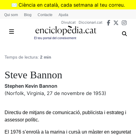
Vés
✉️
Ciència en català, cada setmana al teu correu.
al
➜
Subscriu-te al butlletí de Divulcat
.
Qui som
Blog
Contacte
Ajuda
contingut
Divulcat
Diccionari.cat
El teu portal del coneixement
Temps de lectura:
2 min
Steve Bannon
Stephen Kevin Bannon
(Norfolk, Virginia, 27 de novembre de 1953)
Directiu de mitjans de comunicació, publicista i estrateg i
assessor polític.
El 1976 s’enrolà a la marina i cursà un màster en seguretat