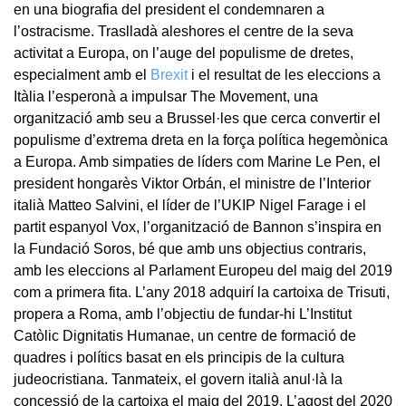
en una biografia del president el condemnaren a
l’ostracisme. Traslladà aleshores el centre de la seva
activitat a Europa, on l’auge del populisme de dretes,
especialment amb el
Brexit
i el resultat de les eleccions a
Itàlia l’esperonà a impulsar The Movement, una
organització amb seu a Brussel·les que cerca convertir el
populisme d’extrema dreta en la força política hegemònica
a Europa. Amb simpaties de líders com Marine Le Pen, el
president hongarès Viktor Orbán, el ministre de l’Interior
italià Matteo Salvini, el líder de l’UKIP Nigel Farage i el
partit espanyol Vox, l’organització de Bannon s’inspira en
la Fundació Soros, bé que amb uns objectius contraris,
amb les eleccions al Parlament Europeu del maig del 2019
com a primera fita. L’any 2018 adquirí la cartoixa de Trisuti,
propera a Roma, amb l’objectiu de fundar-hi L’Institut
Catòlic Dignitatis Humanae, un centre de formació de
quadres i polítics basat en els principis de la cultura
judeocristiana. Tanmateix, el govern italià anul·là la
concessió de la cartoixa el maig del 2019. L’agost del 2020