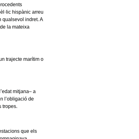
procedents
èl·lic hispànic arreu
 qualsevol indret. A
a de la mateixa
n trajecte marítim o
l’edat mitjana– a
n l’obligació de
s tropes.
estacions que els
e compaginava