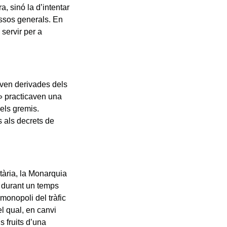
, sinó la d’intentar
essos generals. En
 servir per a
ven derivades dels
es» practicaven una
dels gremis.
s als decrets de
tària, la Monarquia
i durant un temps
monopoli del tràfic
l qual, en canvi
 fruits d’una