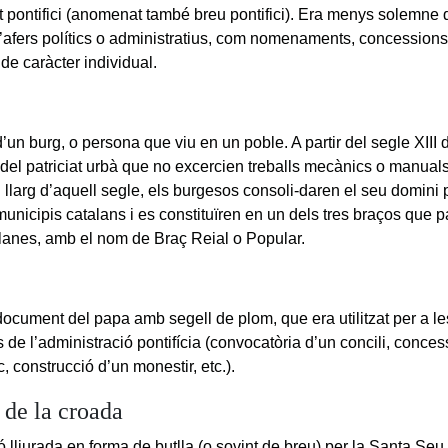
pontifici (anomenat també breu pontifici). Era menys solemne q
d’afers polítics o administratius, com nomenaments, concessions
 de caràcter individual.
’un burg, o persona que viu en un poble. A partir del segle XIII 
el patriciat urbà que no excercien treballs mecànics o manuals
 llarg d’aquell segle, els burgesos consoli-daren el seu domini p
unicipis catalans i es constituïren en un dels tres braços que p
alanes, amb el nom de Braç Reial o Popular.
document del papa amb segell de plom, que era utilitzat per a l
 de l’administració pontifícia (convocatòria d’un concili, conces
c, construcció d’un monestir, etc.).
 de la croada
lliurada en forma de butlla (o sovint de breu) per la Santa Seu,