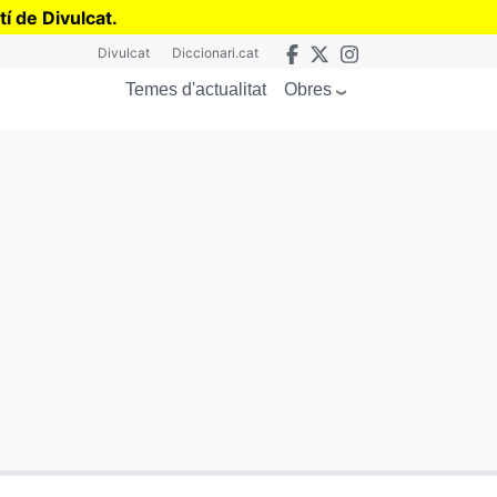
tí de Divulcat
.
Divulcat
Diccionari.cat
Obres
Temes d'actualitat