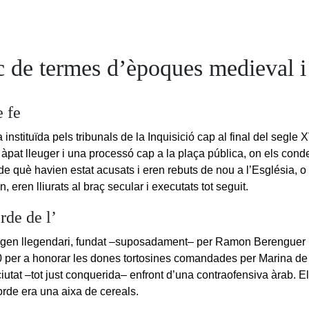
c de termes d’èpoques medieval 
e fe
instituïda pels tribunals de la Inquisició cap al final del segle
 àpat lleuger i una processó cap a la plaça pública, on els co
 de què havien estat acusats i eren rebuts de nou a l’Església, o 
n, eren lliurats al braç secular i executats tot seguit.
rde de l’
igen llegendari, fundat –suposadament– per Ramon Berenguer I
0 per a honorar les dones tortosines comandades per Marina de
ciutat –tot just conquerida– enfront d’una contraofensiva àrab. El
orde era una aixa de cereals.