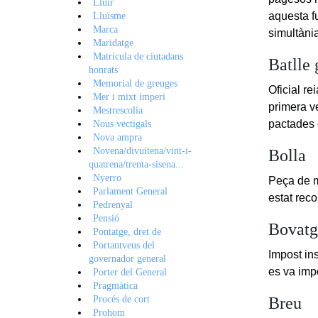
Lluir
aquesta f
Lluïsme
Marca
simultàni
Maridatge
Matrícula de ciutadans
Batlle 
honrats
Memorial de greuges
Oficial re
Mer i mixt imperi
primera ve
Mestrescolia
pactades e
Nous vectigals
Nova ampra
Novena/divuitena/vint-i-
Bolla
quatrena/trenta-sisena...
Nyerro
Peça de m
Parlament General
estat rec
Pedrenyal
Pensió
Bovatg
Pontatge, dret de
Portantveus del
Impost in
governador general
es va impo
Porter del General
Pragmàtica
Procés de cort
Breu
Prohom