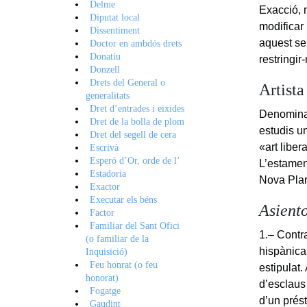
Delme
Exacció, n
Diputat local
modificar
Dissentiment
aquest sen
Doctor en ambdós drets
Donatiu
restringir
Donzell
Drets del General o
Artista
generalitats
Dret d’entrades i eixides
Denominac
Dret de la bolla de plom
estudis un
Dret del segell de cera
«art liber
Escrivà
Esperó d’Or, orde de l’
L’estament
Estadoria
Nova Plan
Exactor
Executar els béns
Asient
Factor
Familiar del Sant Ofici
1.– Contr
(o familiar de la
hispànica
Inquisició)
Feu honrat (o feu
estipulat.
honorat)
d’esclaus
Fogatge
d’un prés
Gaudint