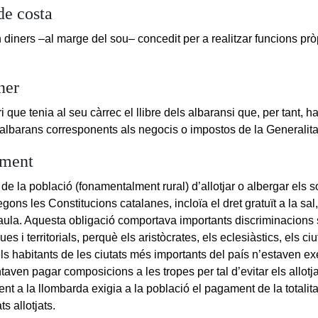
de costa
 diners –al marge del sou– concedit per a realitzar funcions prò
.
ner
 que tenia al seu càrrec el llibre dels albaransi que, per tant, ha
s albarans corresponents als negocis o impostos de la Generalita
ament
de la població (fonamentalment rural) d’allotjar o albergar els 
gons les Constitucions catalanes, incloïa el dret gratuït a la sal, 
la taula. Aquesta obligació comportava importants discriminacions 
s i territorials, perquè els aristòcrates, els eclesiàstics, els ciu
els habitants de les ciutats més importants del país n’estaven e
ntaven pagar composicions a les tropes per tal d’evitar els allot
ent a la llombarda exigia a la població el pagament de la totali
ts allotjats.