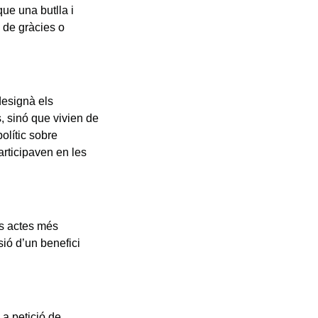
ue una butlla i
 de gràcies o
designà els
, sinó que vivien de
olític sobre
articipaven en les
es actes més
sió d’un benefici
 a petició de