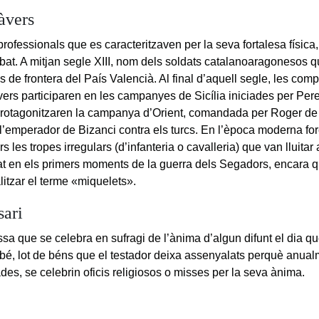
àvers
rofessionals que es caracteritzaven per la seva fortalesa física, fr
bat. A mitjan segle XIII, nom dels soldats catalanoaragonesos qu
es de frontera del País Valencià. Al final d’aquell segle, les com
ers participaren en les campanyes de Sicília iniciades per Pere 
rotagonitzaren la campanya d’Orient, comandada per Roger de Fl
 l’emperador de Bizanci contra els turcs. En l’època moderna 
 les tropes irregulars (d’infanteria o cavalleria) que van lluitar 
at en els primers moments de la guerra dels Segadors, encara 
litzar el terme «miquelets».
sari
ssa que se celebra en sufragi de l’ànima d’algun difunt el dia qu
bé, lot de béns que el testador deixa assenyalats perquè anualm
des, se celebrin oficis religiosos o misses per la seva ànima.