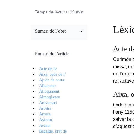
Temps de lectura:
19 min
Lèxi
Sumari de l’obra
Acte d
Sumari de l’article
Cerimònia 
missa, un
Acte de fe
de l’error
Aixa, orde de l’
Ajuda de costa
retractave
Albaraner
Allotjament
Aixa, o
Almogàvers
Aniversari
Orde d’or
Arbitri
l’any 115
Artista
salvar la 
Asiento
Avaria
d’aquest 
Bagatge, dret de