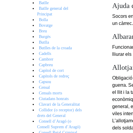
Batlle
Ajuda 
Batlle general del
Principat
Socors en
Bolla
un càrrec
Bovatge
Breu
Albara
Burgès
Butlla
Funcionari
Butlles de la croada
Cadells
lliurar el
Cambrer
Capbreu
Allotj
Capítol de cort
Capítols de redreç
Obligació 
Capsou
guerra. Se
Censal
el llit i 
Censals morts
Ciutadans honrats
econòmique
Clavari de la Generalitat
general, 
Collidor (o receptor) dels
viles inte
drets del General
L’allotjam
Consell d’Aragó (o
Consell Suprem d’Aragó)
dels solda
Consell Reial Criminal