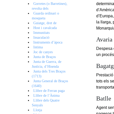
determina
Gorretes (o Barretines),
revolta dels
d’Amèrica.
Guarda ordinari o
d’Europa,
mosqueta
la llarga,
Guiatge, dret de
Host i cavalcada
Monarqui
Immunitats
Insaculació
Avaria
Instruments d’àpoca
Intima
Despesa o
Joc de canyes
un procés 
Junta de Braços
Junta de Guerra, de
Bagatge
Justícia, d’Hisenda
Junta dels Tres Braços
Prestació
(1713)
tots els s
Junta General de Braços
(1640)
transporta
Llibre de Ferran paga
Llibre de l’Ànima
Batlle
Llibre dels Quatre
Senyals
Agent sen
Llotja
pagesos h