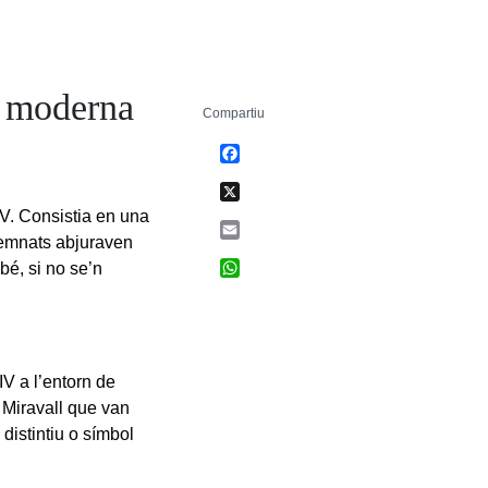
i moderna
Compartiu
Facebook
X
 XV. Consistia en una
Email
ndemnats abjuraven
WhatsApp
bé, si no se’n
V a l’entorn de
 Miravall que van
 distintiu o símbol