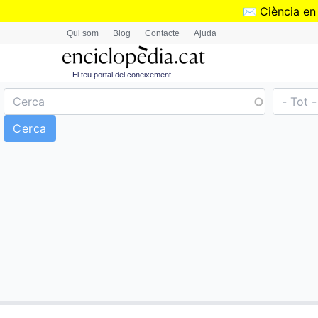
✉️
Ciència en
Qui som
Blog
Contacte
Ajuda
El teu portal del coneixement