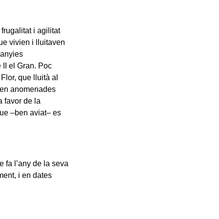
ugalitat i agilitat
e vivien i lluitaven
panyies
II el Gran. Poc
or, que lluità al
foren anomenades
a favor de la
que –ben aviat– es
e fa l’any de la seva
ent, i en dates