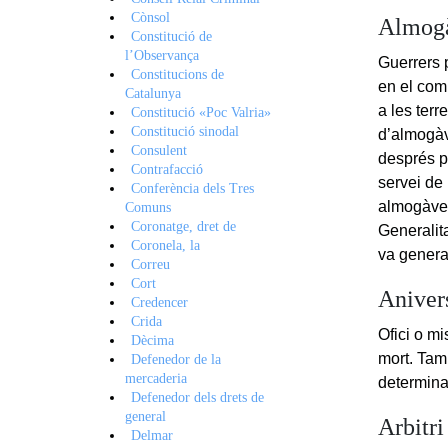
Cònsol
Almog
Constitució de
l’Observança
Guerrers p
Constitucions de
en el com
Catalunya
a les terr
Constitució «Poc Valria»
Constitució sinodal
d’almogàv
Consulent
després p
Contrafacció
servei de
Conferència dels Tres
almogàvers
Comuns
Coronatge, dret de
Generalit
Coronela, la
va genera
Correu
Cort
Aniver
Credencer
Crida
Ofici o mi
Dècima
mort. Tam
Defenedor de la
mercaderia
determina
Defenedor dels drets de
general
Arbitri
Delmar