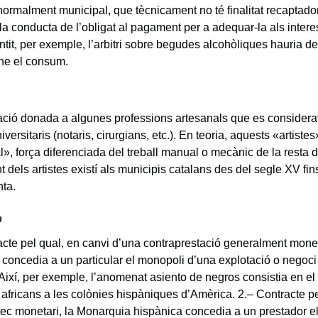
ormalment municipal, que tècnicament no té finalitat recaptadora
 la conducta de l’obligat al pagament per a adequar-la als inter
tit, per exemple, l’arbitri sobre begudes alcohòliques hauria de
-ne el consum.
ió donada a algunes professions artesanals que es considera
iversitaris (notaris, cirurgians, etc.). En teoria, aquests «artist
al», força diferenciada del treball manual o mecànic de la resta 
 dels artistes existí als municipis catalans des del segle XV fin
ta.
o
acte pel qual, en canvi d’una contraprestació generalment mone
 concedia a un particular el monopoli d’una explotació o negoc
 Així, per exemple, l’anomenat asiento de negros consistia en el 
 africans a les colònies hispàniques d’Amèrica. 2.– Contracte pe
tec monetari, la Monarquia hispànica concedia a un prestador els