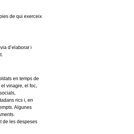
pies de qui exerceix
via d’elaborar i
t.
soldats en temps de
el vinagre, el foc,
socials,
tadans rics i, en
xempts. Algunes
jaments.
tat de les despeses