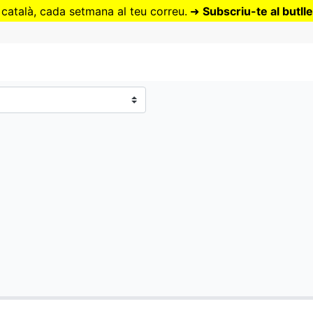
Vés
 català, cada setmana al teu correu.
➜
Subscriu-te al butlle
al
contingut