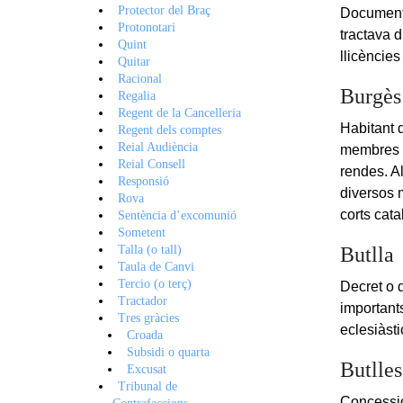
Protector del Braç
Document 
Protonotari
tractava 
Quint
llicències
Quitar
Racional
Burgès
Regalia
Regent de la Cancelleria
Habitant d
Regent dels comptes
Reial Audiència
membres d
Reial Consell
rendes. Al
Responsió
diversos m
Rova
corts cat
Sentència d’excomunió
Sometent
Talla (o tall)
Butlla
Taula de Canvi
Tercio (o terç)
Decret o 
Tractador
importants
Tres gràcies
eclesiàsti
Croada
Subsidi o quarta
Butlles
Excusat
Tribunal de
Concessió 