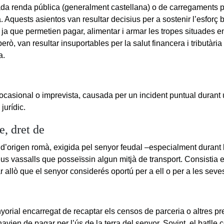
da renda pública (generalment castellana) o de carregaments 
 Aquests asientos van resultar decisius per a sostenir l’esforç b
 ja que permetien pagar, alimentar i armar les tropes situades en
 però, van resultar insuportables per la salut financera i tributàri
a.
casional o imprevista, causada per un incident puntual durant u
jurídic.
, dret de
 d’origen romà, exigida pel senyor feudal –especialment durant 
eus vassalls que posseïssin algun mitjà de transport. Consistia e
r allò que el senyor considerés oportú per a ell o per a les seve
yorial encarregat de recaptar els censos de parceria o altres pr
avien de pagar per l’ús de la terra del senyor. Sovint, el batll