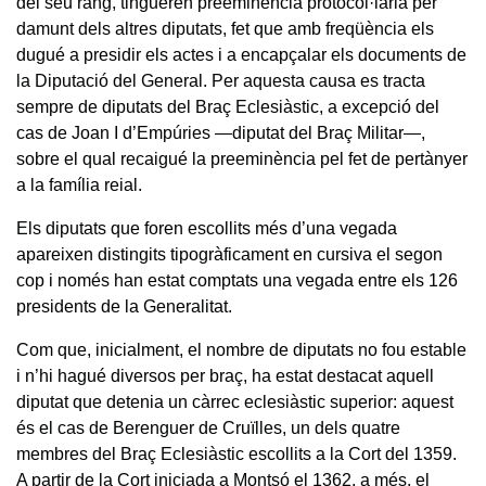
del seu rang, tingueren preeminència protocol·lària per
damunt dels altres diputats, fet que amb freqüència els
dugué a presidir els actes i a encapçalar els documents de
la Diputació del General. Per aquesta causa es tracta
sempre de diputats del Braç Eclesiàstic, a excepció del
cas de Joan I d’Empúries —diputat del Braç Militar—,
sobre el qual recaigué la preeminència pel fet de pertànyer
a la família reial.
Els diputats que foren escollits més d’una vegada
apareixen distingits tipogràficament en cursiva el segon
cop i només han estat comptats una vegada entre els 126
presidents de la Generalitat.
Com que, inicialment, el nombre de diputats no fou estable
i n’hi hagué diversos per braç, ha estat destacat aquell
diputat que detenia un càrrec eclesiàstic superior: aquest
és el cas de Berenguer de Cruïlles, un dels quatre
membres del Braç Eclesiàstic escollits a la Cort del 1359.
A partir de la Cort iniciada a Montsó el 1362, a més, el