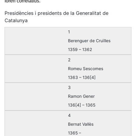
foren correlatius.
Presidències i presidents de la Generalitat de
Catalunya
1
Berenguer de Cruïlles
1359 – 1362
2
Romeu Sescomes
1363 – 136[4]
3
Ramon Gener
136[4] – 1365
4
Bernat Vallès
1365 –