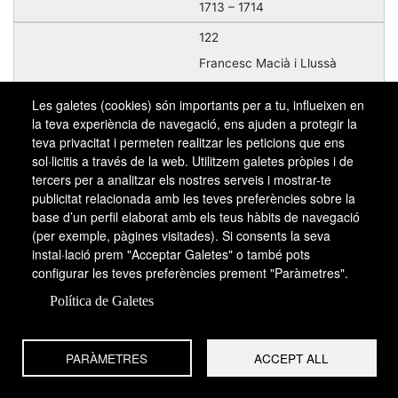
1713 – 1714
122
Francesc Macià i Llussà
1931 – 1933
Les galetes (cookies) són importants per a tu, influeixen en
123
la teva experiència de navegació, ens ajuden a protegir la
teva privacitat i permeten realitzar les peticions que ens
Lluís Companys i Jové
sol·licitis a través de la web. Utilitzem galetes pròpies i de
1933 – 1940
tercers per a analitzar els nostres serveis i mostrar-te
publicitat relacionada amb les teves preferències sobre la
124
base d’un perfil elaborat amb els teus hàbits de navegació
Josep Irla i Bosch
(per exemple, pàgines visitades). Si consents la seva
1940 – 1954
instal·lació prem "Acceptar Galetes" o també pots
configurar les teves preferències prement "Paràmetres".
125
Política de Galetes
Josep Tarradellas i Joan
1954 – 1980
PARÀMETRES
ACCEPT ALL
126
Jordi Pujol i Soley