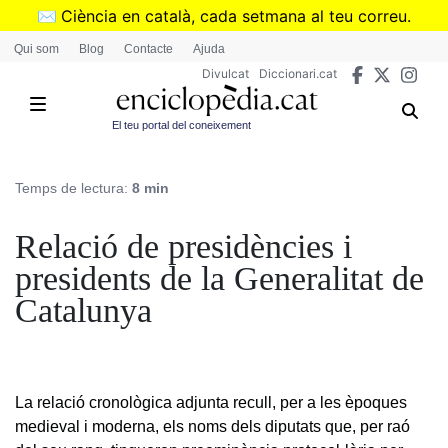
Vés
✉️
Ciència en català, cada setmana al teu correu.
al
➜
Subscriu-te al butlletí de Divulcat
.
Qui som
Blog
Contacte
Ajuda
contingut
Divulcat
Diccionari.cat
El teu portal del coneixement
Temps de lectura:
8 min
Relació de presidències i
presidents de la Generalitat de
Catalunya
La relació cronològica adjunta recull, per a les èpoques
medieval i moderna, els noms dels diputats que, per raó