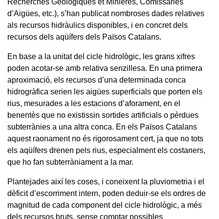
Recherches Géologiques et Minières, Comissaries
d’Aigües, etc.), s’han publicat nombroses dades relatives
als recursos hidràulics disponibles, i en concret dels
recursos dels aqüífers dels Països Catalans.
En base a la unitat del cicle hidrològic, les grans xifres
poden acotar-se amb relativa senzillesa. En una primera
aproximació, els recursos d’una determinada conca
hidrogràfica serien les aigües superficials que porten els
rius, mesurades a les estacions d’aforament, en el
benentès que no existissin sortides artificials o pèrdues
subterrànies a una altra conca. En els Països Catalans
aquest raonament no és rigorosament cert, ja que no tots
els aqüífers drenen pels rius, especialment els costaners,
que ho fan subterràniament a la mar.
Plantejades així les coses, i coneixent la pluviometria i el
dèficit d’escorriment intern, poden deduir-se els ordres de
magnitud de cada component del cicle hidrològic, a més
dels recursos bruts, sense comptar possibles