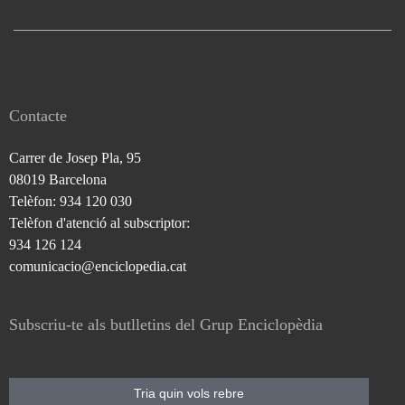
Contacte
Carrer de Josep Pla, 95
08019 Barcelona
Telèfon: 934 120 030
Telèfon d'atenció al subscriptor:
934 126 124
comunicacio@enciclopedia.cat
Subscriu-te als butlletins del Grup Enciclopèdia
Tria quin vols rebre