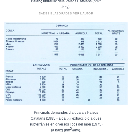
Balanç hidràulic dels Països Catalans (hm
/any).
DADES ELABORADES PER L’AUTOR
Principals demandes d’aigua als Països
Catalans (1985) (a dalt), i extracció d’aigües
subterrànies en diversos llocs del món (1975)
3
(a baix) (hm
/any).