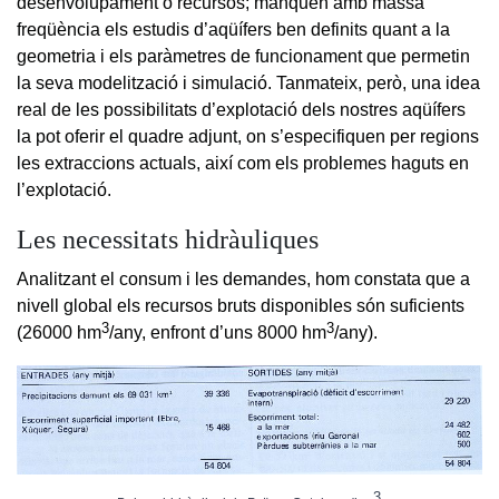
desenvolupament o recursos; manquen amb massa
freqüència els estudis d’aqüífers ben definits quant a la
geometria i els paràmetres de funcionament que permetin
la seva modelització i simulació. Tanmateix, però, una idea
real de les possibilitats d’explotació dels nostres aqüífers
la pot oferir el quadre adjunt, on s’especifiquen per regions
les extraccions actuals, així com els problemes haguts en
l’explotació.
Les necessitats hidràuliques
Analitzant el consum i les demandes, hom constata que a
nivell global els recursos bruts disponibles són suficients
3
3
(26000 hm
/any, enfront d’uns 8000 hm
/any).
3