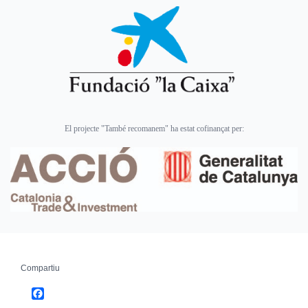
El projecte "També recomanem" ha estat cofinançat per:
Compartiu
Facebook