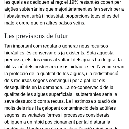
les quals es dediquen al reg; el 19% restant és cobert per
aigües subterrànies que majoritàriament es fan servir per a
l’abastament urbà i industrial, proporcions totes elles del
mateix ordre que en altres països veïns.
Les previsions de futur
Tan important com regular o generar nous recursos
hidràulics, és conservar els ja existents. Sota aquesta
premissa, els dos eixos al voltant dels quals ha de girar la
utilització dels nostres recursos hidràulics en l’avenir seran
la protecció de la qualitat de les aigües, i la redistribució
dels recursos segons convingui i per a pal·liar els
desequilibris en la demanda. La no-conservació de la
qualitat de les aigües superficials i subterrànies seria la
seva destrucció com a recurs. La llastimosa situació de
molts dels rius i la galopant contaminació dels aqüífers
segons les variades formes i processos considerats
obliguen a un ràpid posicionament per tal d’aturar la
tendència. Mentre que és prou clara l’acció prioritària de