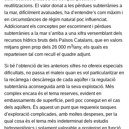
reutilitzacions. El valor donat a les pèrdues subterrànies a
la mar, difícilment avaluades, ha d’entendre’s com màxim i
en circumstàncies de règim natural poc influenciat.
Addicionant els conceptes per escorriment i pèrdues
subterrànies a la mar s’arriba a una xifra versemblant dels
recursos hídrics bruts dels Països Catalans, que en valors
3
mitjans giren prop dels 26 000 m
/any, els quals es
reparteixen tal com recull el quadre adjunt.
Si bé l’obtenció de les anteriors xifres no ofereix especials
dificultats, no passa el mateix quan es vol particularitzar en
la recàrrega i descàrrega de cada aqüífer i la regulació
subterrània aconseguida amb la seva explotació. Més
complex encara és el tema reserves, evident en
embassaments de superfície, però poc conegut en el cas
dels aqüífers. És aquest un punt que requereix tasques
d’exploració complicades, amb moltes despeses, per la
qual cosa és el tema més indeterminat dels estudis
hidrogeològics i solament valorable
a posteriori
en funció