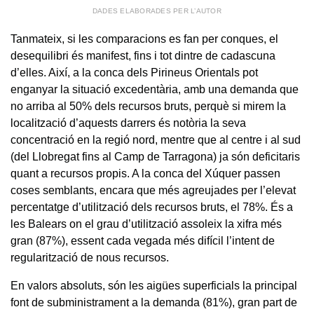
DADES ELABORADES PER L’AUTOR
Tanmateix, si les comparacions es fan per conques, el
desequilibri és manifest, fins i tot dintre de cadascuna
d’elles. Així, a la conca dels Pirineus Orientals pot
enganyar la situació excedentària, amb una demanda que
no arriba al 50% dels recursos bruts, perquè si mirem la
localització d’aquests darrers és notòria la seva
concentració en la regió nord, mentre que al centre i al sud
(del Llobregat fins al Camp de Tarragona) ja són deficitaris
quant a recursos propis. A la conca del Xúquer passen
coses semblants, encara que més agreujades per l’elevat
percentatge d’utilització dels recursos bruts, el 78%. És a
les Balears on el grau d’utilització assoleix la xifra més
gran (87%), essent cada vegada més difícil l’intent de
regularització de nous recursos.
En valors absoluts, són les aigües superficials la principal
font de subministrament a la demanda (81%), gran part de