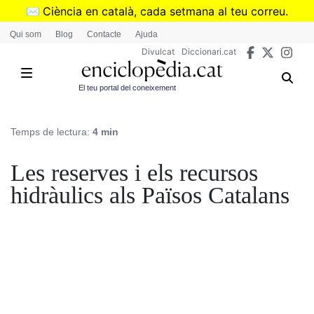
Vés
✉️
Ciència en català, cada setmana al teu correu.
al
➜
Subscriu-te al butlletí de Divulcat
.
Qui som
Blog
Contacte
Ajuda
contingut
Divulcat
Diccionari.cat
El teu portal del coneixement
Temps de lectura:
4 min
Les reserves i els recursos
hidràulics als Països Catalans