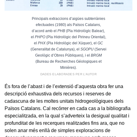
Principals extraccions d’aigües subterrànies
efectuades (1980) als Països Catalans,
d’acord amb el
PHB
(Pla Hidrològlc Balear),
el
PHPO
(Pla Hidrològic del Pirineu Oriental),
el
PHX
(Pla Hidrològic del Xúquer), el
GC
(Generalitat de Catalunya), el
SGOPU
(Servei
Geològic d’Obres Públiques), i el
BRGM
(Bureau de Recherches Géologiques et
Minières).
DADES ELABORADES PER L’AUTOR
És fora de l’abast i de l’extensió d’aquesta obra fer una
descripció exhaustiva dels recursos i reserves de
cadascuna de les moltes unitats hidrogeològiques dels
Països Catalans. Cal recórrer en cada cas a la bibliografia
especialitzada, en la qual s’adverteix la desigual qualitat i
profunditat de les recerques realitzades fins ara, que no
solen anar més enllà de simples exploracions de