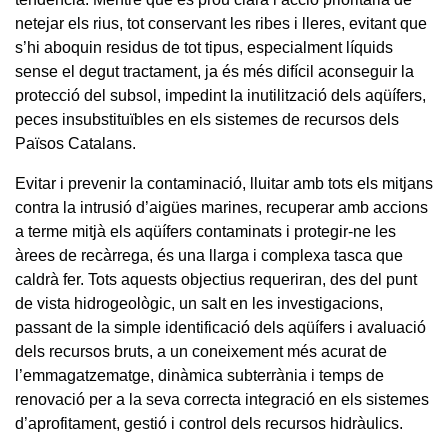
netejar els rius, tot conservant les ribes i lleres, evitant que
s’hi aboquin residus de tot tipus, especialment líquids
sense el degut tractament, ja és més difícil aconseguir la
protecció del subsol, impedint la inutilització dels aqüífers,
peces insubstituïbles en els sistemes de recursos dels
Països Catalans.
Evitar i prevenir la contaminació, lluitar amb tots els mitjans
contra la intrusió d’aigües marines, recuperar amb accions
a terme mitjà els aqüífers contaminats i protegir-ne les
àrees de recàrrega, és una llarga i complexa tasca que
caldrà fer. Tots aquests objectius requeriran, des del punt
de vista hidrogeològic, un salt en les investigacions,
passant de la simple identificació dels aqüífers i avaluació
dels recursos bruts, a un coneixement més acurat de
l’emmagatzematge, dinàmica subterrània i temps de
renovació per a la seva correcta integració en els sistemes
d’aprofitament, gestió i control dels recursos hidràulics.